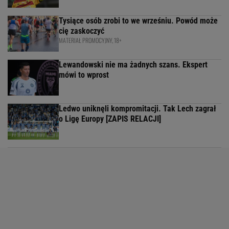
Tysiące osób zrobi to we wrześniu. Powód może
cię zaskoczyć
MATERIAŁ PROMOCYJNY, 18+
Lewandowski nie ma żadnych szans. Ekspert
mówi to wprost
Ledwo uniknęli kompromitacji. Tak Lech zagrał
o Ligę Europy [ZAPIS RELACJI]