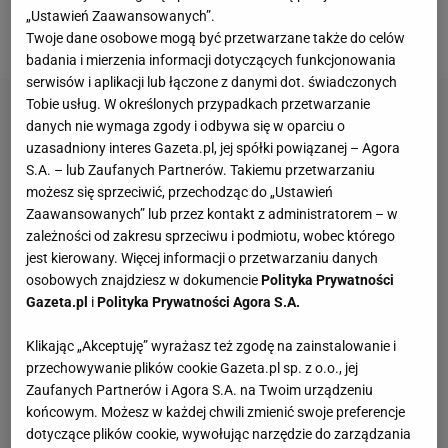
drodze do decydującego
meczu
wygrała aż dziewięć
„Ustawień Zaawansowanych”.
spotkań i straciła zaledwie jednego seta.
Twoje dane osobowe mogą być przetwarzane także do celów
badania i mierzenia informacji dotyczących funkcjonowania
serwisów i aplikacji lub łączone z danymi dot. świadczonych
Tobie usług. W określonych przypadkach przetwarzanie
danych nie wymaga zgody i odbywa się w oparciu o
uzasadniony interes Gazeta.pl, jej spółki powiązanej – Agora
S.A. – lub Zaufanych Partnerów. Takiemu przetwarzaniu
możesz się sprzeciwić, przechodząc do „Ustawień
Zaawansowanych” lub przez kontakt z administratorem – w
zależności od zakresu sprzeciwu i podmiotu, wobec którego
jest kierowany. Więcej informacji o przetwarzaniu danych
osobowych znajdziesz w dokumencie
Polityka Prywatności
Gazeta.pl
i
Polityka Prywatności Agora S.A.
Klikając „Akceptuję” wyrażasz też zgodę na zainstalowanie i
przechowywanie plików cookie Gazeta.pl sp. z o.o., jej
Zaufanych Partnerów i Agora S.A. na Twoim urządzeniu
końcowym. Możesz w każdej chwili zmienić swoje preferencje
dotyczące plików cookie, wywołując narzędzie do zarządzania