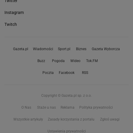
Twitter
Instagram
Twitch
Gazeta.pl
Wiadomości
Sport.pl
Biznes
Gazeta Wyborcza
Buzz
Pogoda
Wideo
Tok.FM
Poczta
Facebook
RSS
Copyright © Gazeta.pl sp. z o.o.
O Nas
Staże u nas
Reklama
Polityka prywatności
Wszystkie artykuły
Zasady korzystania z portalu
Zgłoś uwagi
Ustawienia prywatności