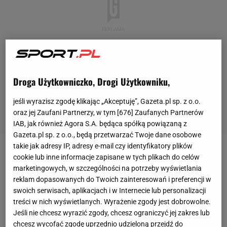
Droga Użytkowniczko, Drogi Użytkowniku,
jeśli wyrazisz zgodę klikając „Akceptuję”, Gazeta.pl sp. z o.o.
oraz jej Zaufani Partnerzy, w tym [
676
] Zaufanych Partnerów
IAB, jak również Agora S.A. będąca spółką powiązaną z
Gazeta.pl sp. z o.o., będą przetwarzać Twoje dane osobowe
takie jak adresy IP, adresy e-mail czy identyfikatory plików
Maja Chwalińska już zapisała się w historii
turnieju
w
cookie lub inne informacje zapisane w tych plikach do celów
marketingowych, w szczególności na potrzeby wyświetlania
Paryżu.
Polka
jako kwalifikantka awansowała do
reklam dopasowanych do Twoich zainteresowań i preferencji w
finału wielkoszlemowych zmagań, dokonując
swoich serwisach, aplikacjach i w Internecie lub personalizacji
czegoś, czego wcześniej na kortach Roland Garros
treści w nich wyświetlanych. Wyrażenie zgody jest dobrowolne.
Jeśli nie chcesz wyrazić zgody, chcesz ograniczyć jej zakres lub
nie udało się osiągnąć żadnej zawodniczce. W
chcesz wycofać zgodę uprzednio udzieloną przejdź do