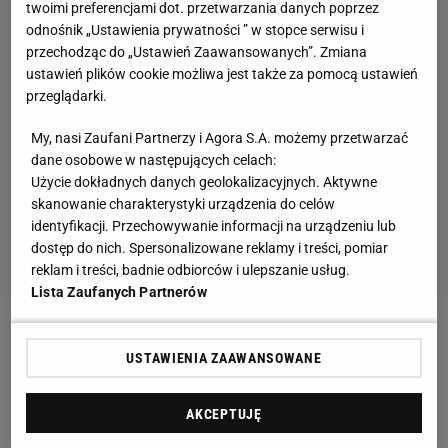
twoimi preferencjami dot. przetwarzania danych poprzez
odnośnik „Ustawienia prywatności ” w stopce serwisu i
przechodząc do „Ustawień Zaawansowanych”. Zmiana
ustawień plików cookie możliwa jest także za pomocą ustawień
przeglądarki.
My, nasi Zaufani Partnerzy i Agora S.A. możemy przetwarzać
dane osobowe w następujących celach:
Użycie dokładnych danych geolokalizacyjnych. Aktywne
skanowanie charakterystyki urządzenia do celów
identyfikacji. Przechowywanie informacji na urządzeniu lub
dostęp do nich. Spersonalizowane reklamy i treści, pomiar
reklam i treści, badnie odbiorców i ulepszanie usług.
Lista Zaufanych Partnerów
Zobacz wideo
14-letnia Maja Chwalińska o
USTAWIENIA ZAAWANSOWANE
tenisowych marzeniach
AKCEPTUJĘ
Becker nie ma wątpliwości. "Najlepsza historia"