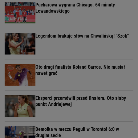
Pucharowa wygrana Chicago. 64 minuty
Lewandowskiego
Legendom brakuje słów na Chwalińską! "Szok"
Oto drugi finalista Roland Garros. Nie musiał
nawet grać
Eksperci przemówili przed finałem. Oto słaby
punkt Andriejewej
Demolka w meczu Peguli w Toronto! 6:0 w
drugim secie