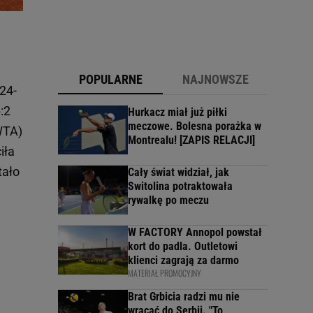
POPULARNE
NAJNOWSZE
24-
:2
Hurkacz miał już piłki
meczowe. Bolesna porażka w
WTA)
Montrealu! [ZAPIS RELACJI]
iła
tało
Cały świat widział, jak
Switolina potraktowała
rywalkę po meczu
W FACTORY Annopol powstał
kort do padla. Outletowi
klienci zagrają za darmo
MATERIAŁ PROMOCYJNY
Brat Grbicia radzi mu nie
wracać do Serbii. "To