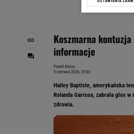
USTAWIENIA ZAA
Klikając „Akceptuję” wyra
Zaufanych Partnerów i A
dotyczące plików cookie,
odnośnik „Ustawienia pr
plików cookie możliwa je
Koszmarna kontuzja 
My, nasi Zaufani Partne
informacje
Użycie dokładnych danych
Przechowywanie informacji
badnie odbiorców i uleps
Paweł Matys
5 czerwca 2026, 23:02
Hailey Baptiste, amerykańska ten
Rolanda Garrosa, zabrała głos w
zdrowia.