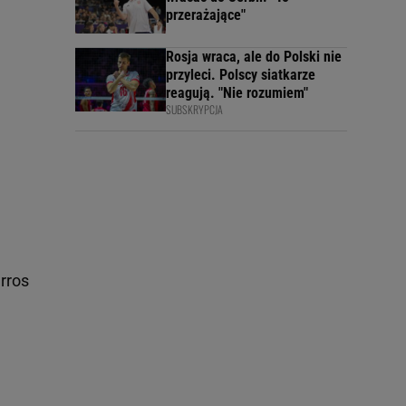
przerażające"
Rosja wraca, ale do Polski nie
przyleci. Polscy siatkarze
reagują. "Nie rozumiem"
SUBSKRYPCJA
rros