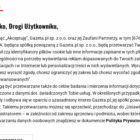
ko, Drogi Użytkowniku,
jąc „Akceptuję”, Gazeta.pl sp. z o.o. oraz jej Zaufani Partnerzy, w tym [
67
.A. będąca spółką powiązaną z Gazeta.pl sp. z o.o., będą przetwarzać T
ail czy identyfikatory plików cookie lub inne informacje zapisane w tych p
gólności na potrzeby wyświetlania reklam dopasowanych do Twoich zain
acjach i w Internecie lub personalizacji treści w nich wyświetlanych. Wyr
cesz wyrazić zgody, chcesz ograniczyć jej zakres lub chcesz wycofać zgo
aawansowanych”.
 być przetwarzane także do celów badania i mierzenia informacji dot
 łączone z danymi dot. świadczonych Tobie usług. W określonych przypad
i odbywa się w oparciu o uzasadniony interes Gazeta.pl, jej spółki powi
. Takiemu przetwarzaniu możesz się sprzeciwić, przechodząc do „Ust
nistratorem – w zależności od zakresu sprzeciwu i podmiotu, wobec które
etwarzaniu danych osobowych znajdziesz w dokumencie
Polityka Prywatn