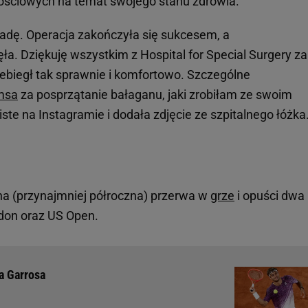
ościowych na temat swojego stanu zdrowia.
radę. Operacja zakończyła się sukcesem, a
ła. Dziękuję wszystkim z Hospital for Special Surgery za
zebiegł tak sprawnie i komfortowo. Szczególne
amsa
za posprzątanie bałaganu, jaki zrobiłam ze swoim
iste na Instagramie i dodała zdjęcie ze szpitalnego łóżka
a (przynajmniej półroczna) przerwa w
grze
i opuści dwa
don oraz US Open.
a Garrosa