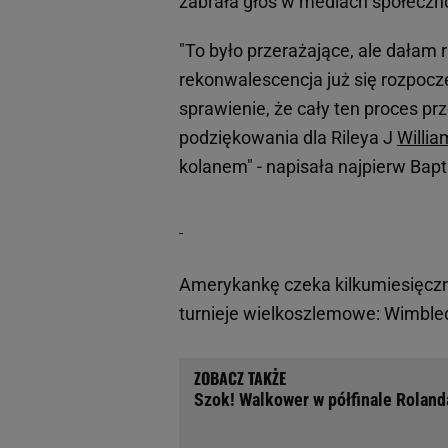
zabrała głos w mediach społeczn
"To było przerażające, ale dałam 
rekonwalescencja już się rozpoczę
sprawienie, że cały ten proces pr
podziękowania dla Rileya J
Willi
kolanem" - napisała najpierw Bapt
Amerykankę czeka kilkumiesięczn
turnieje wielkoszlemowe: Wimble
Szok! Walkower w półfinale Roland