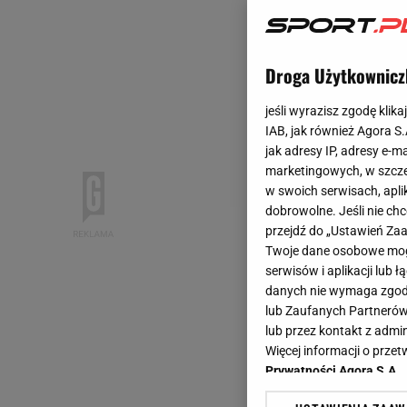
Droga Użytkownicz
jeśli wyrazisz zgodę klika
IAB, jak również Agora S
jak adresy IP, adresy e-m
marketingowych, w szcze
w swoich serwisach, aplik
dobrowolne. Jeśli nie ch
przejdź do „Ustawień Z
Twoje dane osobowe mogą
serwisów i aplikacji lub
danych nie wymaga zgody 
lub Zaufanych Partnerów
lub przez kontakt z admi
Więcej informacji o prz
Prywatności Agora S.A.