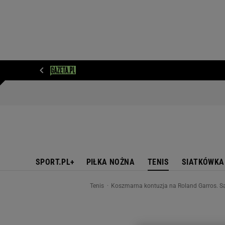
WIADOMOŚCI
NEXT
SPORT
PLOTEK
D
SPORT.PL+
PIŁKA NOŻNA
TENIS
SIATKÓWKA
Tenis
Koszmarna kontuzja na Roland Garros. S