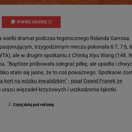
OTWÓRZ GALERIĘ
(3)
ła wielki dramat podczas tegorocznego Rolanda Garrosa. 
 pasjonującym, trzygodzinnym meczu pokonała 6:7, 7:6, 6
WTA), ale w drugim spotkaniu z Chinką Xiyu Wang (148. 
a. "Baptiste próbowała odegrać piłkę, ale upadła i chwyc
zybko stało się jasne, że to coś poważnego. Spotkanie zos
a kort na wózku inwalidzkim" - pisał Dawid Franek ze
o urazu więzadeł krzyżowych i uszkodzenia łąkotki.