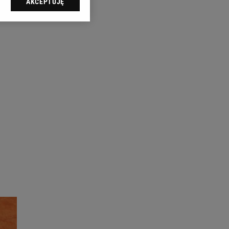
AKCEPTUJĘ
l sp. z o.o., jej
ić swoje preferencje
arzania danych poprzez
ych”. Zmiana ustawień
ach:
 celów identyfikacji.
omiar reklam i treści,