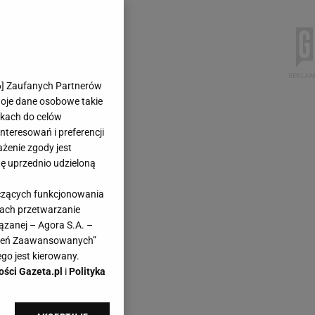
6
] Zaufanych Partnerów
woje dane osobowe takie
likach do celów
teresowań i preferencji
ażenie zgody jest
dę uprzednio udzieloną
yczących funkcjonowania
kach przetwarzanie
ązanej – Agora S.A. –
awień Zaawansowanych”
go jest kierowany.
ości Gazeta.pl
i
Polityka