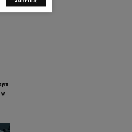
AKCEPTUJĘ
l sp. z o.o., jej
ić swoje preferencje
arzania danych poprzez
ych”. Zmiana ustawień
ach:
 celów identyfikacji.
omiar reklam i treści,
szym
e w