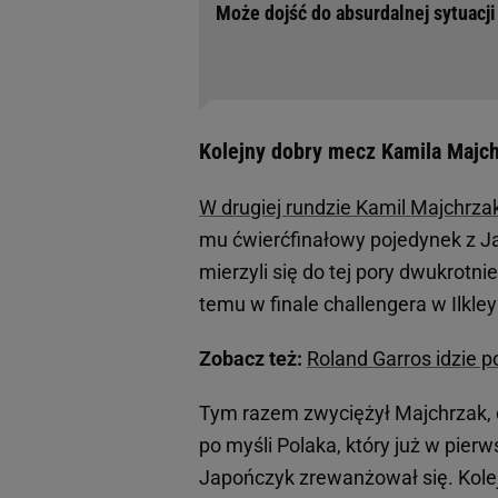
Może dojść do absurdalnej sytuacji
Kolejny dobry mecz Kamila Majc
W drugiej rundzie Kamil Majchrzak
mu ćwierćfinałowy pojedynek z J
mierzyli się do tej pory dwukrotni
temu w finale challengera w Ilkl
Zobacz też:
Roland Garros idzie p
Tym razem zwyciężył Majchrzak, c
po myśli Polaka, który już w pier
Japończyk zrewanżował się. Kolej