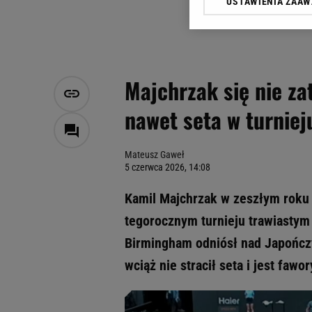
USTAWIENIA ZAA
Klikając „Akceptuję” wyra
Zaufanych Partnerów i A
dotyczące plików cookie,
odnośnik „Ustawienia pr
plików cookie możliwa je
Majchrzak się nie zat
My, nasi Zaufani Partne
nawet seta w turniej
Użycie dokładnych danych
Przechowywanie informacji
badnie odbiorców i uleps
Mateusz Gaweł
5 czerwca 2026, 14:08
Kamil Majchrzak w zeszłym roku 
tegorocznym turnieju trawiastym 
Birmingham odniósł nad Japończ
wciąż nie stracił seta i jest faw