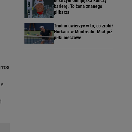
Mistrzyni olimpijska kończy
karierę. To żona znanego
piłkarza
Trudno uwierzyć w to, co zrobił
Hurkacz w Montrealu. Miał już
piłki meczowe
rros
ze
d