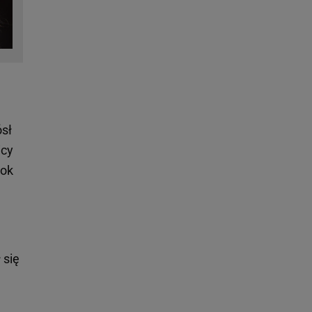
ósł
icy
rok
 się