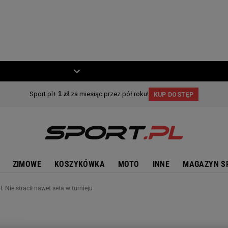
ZIECKO
MOTO
ZIMOWE
KOSZYKÓWKA
MOTO
INNE
MAGAZYN S
. Nie stracił nawet seta w turnieju