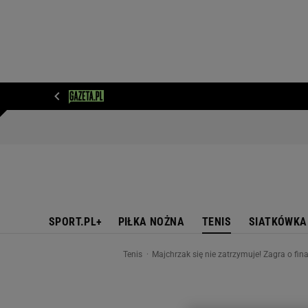
WIADOMOŚCI
NEXT
SPORT
PLOTEK
D
SPORT.PL+
PIŁKA NOŻNA
TENIS
SIATKÓWKA
Tenis
Majchrzak się nie zatrzymuje! Zagra o finał