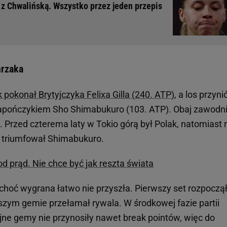
 z Chwalińską. Wszystko przez jeden przepis
hrzaka
 pokonał Brytyjczyka Felixa Gilla (240. ATP)
, a los przyni
apończykiem Sho Shimabukuro (103. ATP). Obaj zawodn
e. Przed czterema laty w Tokio górą był Polak, natomiast 
ey triumfował Shimabukuro.
od prąd. Nie chce być jak reszta świata
hoć wygrana łatwo nie przyszła. Pierwszy set rozpoczął
wszym gemie przełamał rywala. W środkowej fazie partii
ne gemy nie przynosiły nawet break pointów, więc do