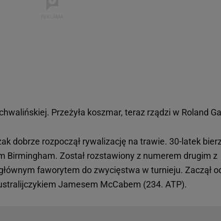
chwalińskiej. Przeżyła koszmar, teraz rządzi w Roland Ga
k dobrze rozpoczął rywalizację na trawie. 30-latek bier
kim Birmingham. Został rozstawiony z numerem drugim z
 głównym faworytem do zwycięstwa w turnieju. Zaczął o
Australijczykiem Jamesem McCabem (234. ATP).