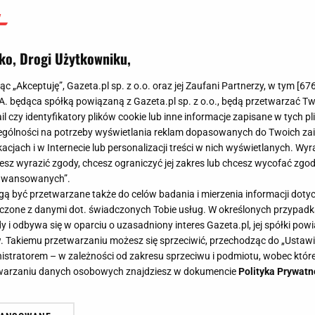
ko, Drogi Użytkowniku,
jąc „Akceptuję”, Gazeta.pl sp. z o.o. oraz jej Zaufani Partnerzy, w tym [
67
.A. będąca spółką powiązaną z Gazeta.pl sp. z o.o., będą przetwarzać T
ail czy identyfikatory plików cookie lub inne informacje zapisane w tych p
gólności na potrzeby wyświetlania reklam dopasowanych do Twoich zain
acjach i w Internecie lub personalizacji treści w nich wyświetlanych. Wyr
cesz wyrazić zgody, chcesz ograniczyć jej zakres lub chcesz wycofać zgo
aawansowanych”.
 być przetwarzane także do celów badania i mierzenia informacji dot
 łączone z danymi dot. świadczonych Tobie usług. W określonych przypad
i odbywa się w oparciu o uzasadniony interes Gazeta.pl, jej spółki powi
. Takiemu przetwarzaniu możesz się sprzeciwić, przechodząc do „Ust
nistratorem – w zależności od zakresu sprzeciwu i podmiotu, wobec które
etwarzaniu danych osobowych znajdziesz w dokumencie
Polityka Prywatn