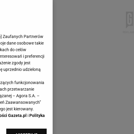
6
] Zaufanych Partnerów
woje dane osobowe takie
likach do celów
teresowań i preferencji
ażenie zgody jest
dę uprzednio udzieloną
yczących funkcjonowania
kach przetwarzanie
ązanej – Agora S.A. –
awień Zaawansowanych”
go jest kierowany.
ości Gazeta.pl
i
Polityka