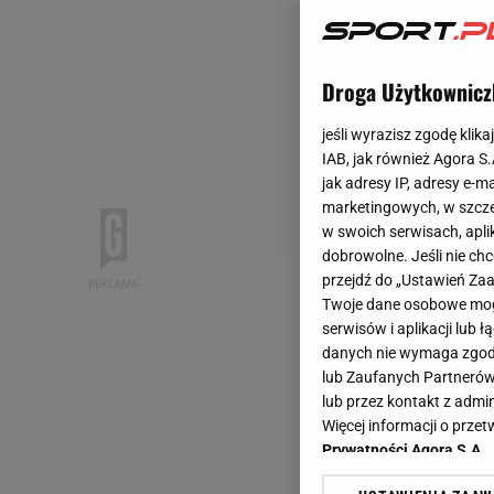
Droga Użytkownicz
jeśli wyrazisz zgodę klika
IAB, jak również Agora S
jak adresy IP, adresy e-m
marketingowych, w szcze
w swoich serwisach, aplik
dobrowolne. Jeśli nie ch
przejdź do „Ustawień Z
Twoje dane osobowe mogą
serwisów i aplikacji lub
danych nie wymaga zgody 
lub Zaufanych Partnerów
lub przez kontakt z admi
Więcej informacji o prz
Prywatności Agora S.A.