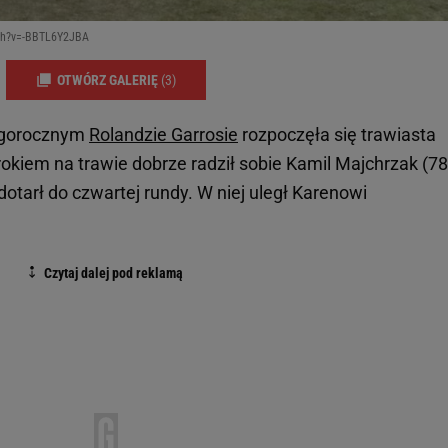
tch?v=-BBTL6Y2JBA
OTWÓRZ GALERIĘ
(3)
egorocznym
Rolandzie Garrosie
rozpoczęła się trawiasta
okiem na trawie dobrze radził sobie Kamil Majchrzak (78
otarł do czwartej rundy. W niej uległ Karenowi