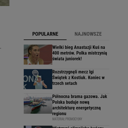
POPULARNE
NAJNOWSZE
.
Wielki bieg Anastazji Kuś na
400 metrów. Polka mistrzynią
świata juniorek!
Rozstrzygnęli mecz Igi
Świątek z Kostiuk. Koniec w
trzech setach
Północna brama gazowa. Jak
Polska buduje nową
architekturę energetyczną
regionu
MATERIAŁ PROMOCYJNY