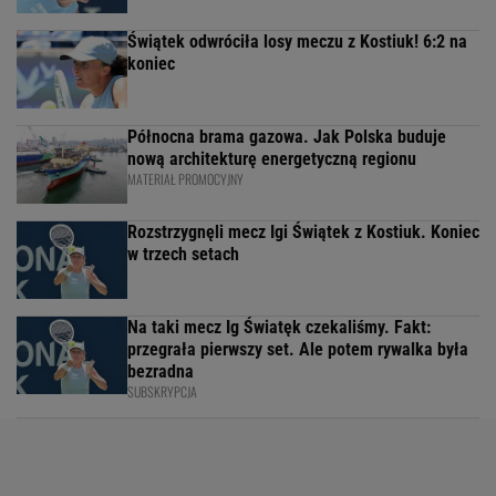
Świątek odwróciła losy meczu z Kostiuk! 6:2 na
koniec
Północna brama gazowa. Jak Polska buduje
nową architekturę energetyczną regionu
MATERIAŁ PROMOCYJNY
Rozstrzygnęli mecz Igi Świątek z Kostiuk. Koniec
w trzech setach
Na taki mecz Ig Światęk czekaliśmy. Fakt:
przegrała pierwszy set. Ale potem rywalka była
bezradna
SUBSKRYPCJA