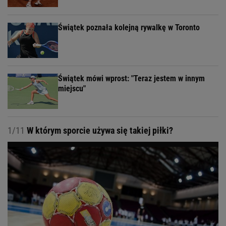
Świątek poznała kolejną rywalkę w Toronto
Świątek mówi wprost: "Teraz jestem w innym
miejscu"
1/11
W którym sporcie używa się takiej piłki?