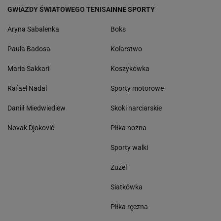
GWIAZDY ŚWIATOWEGO TENISA
INNE SPORTY
Aryna Sabalenka
Boks
Paula Badosa
Kolarstwo
Maria Sakkari
Koszykówka
Rafael Nadal
Sporty motorowe
Daniił Miedwiediew
Skoki narciarskie
Novak Djoković
Piłka nożna
Sporty walki
Żużel
Siatkówka
Piłka ręczna