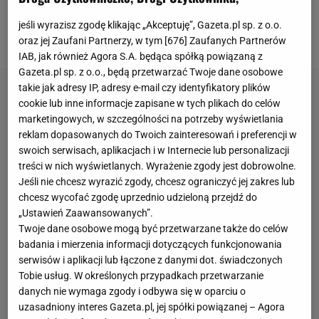
Rosjanki to z pewnością ogromne rozczarowanie, po
jeśli wyrazisz zgodę klikając „Akceptuję”, Gazeta.pl sp. z o.o.
spotkaniu zachowała się z wielką klasą.
oraz jej Zaufani Partnerzy, w tym [
676
] Zaufanych Partnerów
IAB, jak również Agora S.A. będąca spółką powiązaną z
Gazeta.pl sp. z o.o., będą przetwarzać Twoje dane osobowe
takie jak adresy IP, adresy e-mail czy identyfikatory plików
cookie lub inne informacje zapisane w tych plikach do celów
marketingowych, w szczególności na potrzeby wyświetlania
reklam dopasowanych do Twoich zainteresowań i preferencji w
swoich serwisach, aplikacjach i w Internecie lub personalizacji
treści w nich wyświetlanych. Wyrażenie zgody jest dobrowolne.
Jeśli nie chcesz wyrazić zgody, chcesz ograniczyć jej zakres lub
chcesz wycofać zgodę uprzednio udzieloną przejdź do
„Ustawień Zaawansowanych”.
Twoje dane osobowe mogą być przetwarzane także do celów
badania i mierzenia informacji dotyczących funkcjonowania
serwisów i aplikacji lub łączone z danymi dot. świadczonych
Tobie usług. W określonych przypadkach przetwarzanie
danych nie wymaga zgody i odbywa się w oparciu o
uzasadniony interes Gazeta.pl, jej spółki powiązanej – Agora