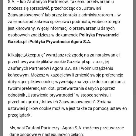
S.A. – lub Zaufanych Partnerów. Takiemu przetwarzaniu
możesz się sprzeciwić, przechodząc do „Ustawień
Zaawansowanych” lub przez kontakt z administratorem – w
zależności od zakresu sprzeciwu i podmiotu, wobec którego
jest kierowany. Więcej informacji o przetwarzaniu danych
osobowych znajdziesz w dokumencie
Polityka Prywatności
Gazeta.pl
i
Polityka Prywatności Agora S.A.
Klikając „Akceptuję” wyrażasz też zgodę na zainstalowanie i
przechowywanie plików cookie Gazeta.pl sp. z o.o., jej
Zaufanych Partnerów i Agora S.A. na Twoim urządzeniu
końcowym. Możesz w każdej chwili zmienić swoje preferencje
dotyczące plików cookie, wywołując narzędzie do zarządzania
twoimi preferencjami dot. przetwarzania danych poprzez
odnośnik „Ustawienia prywatności ” w stopce serwisu i
przechodząc do „Ustawień Zaawansowanych”. Zmiana
Zobacz wideo
Żelazny: Strzał desperacji
ustawień plików cookie możliwa jest także za pomocą ustawień
przeglądarki.
Wiśniewskiego przypudrował rzeczywistość
My, nasi Zaufani Partnerzy i Agora S.A. możemy przetwarzać
dane osobowe w następujących celach:
Sznajder przegrała z Chwalińską, a potem takie