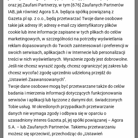
rundy z Marią Sakkari), a przecież do głównej
oraz jej Zaufani Partnerzy, w tym [
676
] Zaufanych Partnerów
IAB, jak również Agora S.A. będąca spółką powiązaną z
drabinki musiała przebijać się przez kwalifikacje.
Gazeta.pl sp. z o.o., będą przetwarzać Twoje dane osobowe
Łącznie ma już za sobą osiem zwycięskich spotkań
takie jak adresy IP, adresy e-mail czy identyfikatory plików
na paryskich kortach.
cookie lub inne informacje zapisane w tych plikach do celów
marketingowych, w szczególności na potrzeby wyświetlania
reklam dopasowanych do Twoich zainteresowań i preferencji w
swoich serwisach, aplikacjach i w Internecie lub personalizacji
treści w nich wyświetlanych. Wyrażenie zgody jest dobrowolne.
Jeśli nie chcesz wyrazić zgody, chcesz ograniczyć jej zakres lub
chcesz wycofać zgodę uprzednio udzieloną przejdź do
„Ustawień Zaawansowanych”.
Twoje dane osobowe mogą być przetwarzane także do celów
badania i mierzenia informacji dotyczących funkcjonowania
serwisów i aplikacji lub łączone z danymi dot. świadczonych
Tobie usług. W określonych przypadkach przetwarzanie
danych nie wymaga zgody i odbywa się w oparciu o
uzasadniony interes Gazeta.pl, jej spółki powiązanej – Agora
S.A. – lub Zaufanych Partnerów. Takiemu przetwarzaniu
możesz się sprzeciwić, przechodząc do „Ustawień