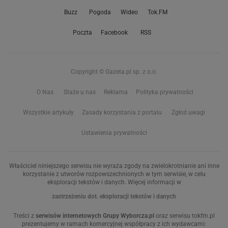
Buzz
Pogoda
Wideo
Tok.FM
Poczta
Facebook
RSS
Copyright © Gazeta.pl sp. z o.o.
O Nas
Staże u nas
Reklama
Polityka prywatności
Wszystkie artykuły
Zasady korzystania z portalu
Zgłoś uwagi
Ustawienia prywatności
Właściciel niniejszego serwisu nie wyraża zgody na zwielokrotnianie ani inne
korzystanie z utworów rozpowszechnionych w tym serwisie, w celu
eksploracji tekstów i danych. Więcej informacji w
zastrzeżeniu dot. eksploracji tekstów i danych
Treści z
serwisów internetowych Grupy Wyborcza.pl
oraz serwisu tokfm.pl
prezentujemy w ramach komercyjnej współpracy z ich wydawcami: