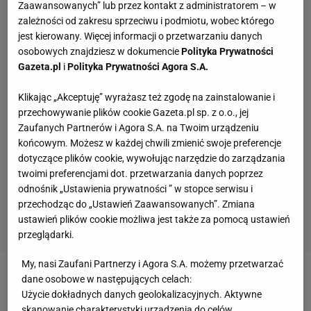
Zaawansowanych” lub przez kontakt z administratorem – w
zależności od zakresu sprzeciwu i podmiotu, wobec którego
jest kierowany. Więcej informacji o przetwarzaniu danych
osobowych znajdziesz w dokumencie
Polityka Prywatności
Gazeta.pl
i
Polityka Prywatności Agora S.A.
Klikając „Akceptuję” wyrażasz też zgodę na zainstalowanie i
przechowywanie plików cookie Gazeta.pl sp. z o.o., jej
Zaufanych Partnerów i Agora S.A. na Twoim urządzeniu
końcowym. Możesz w każdej chwili zmienić swoje preferencje
dotyczące plików cookie, wywołując narzędzie do zarządzania
twoimi preferencjami dot. przetwarzania danych poprzez
odnośnik „Ustawienia prywatności ” w stopce serwisu i
przechodząc do „Ustawień Zaawansowanych”. Zmiana
ustawień plików cookie możliwa jest także za pomocą ustawień
przeglądarki.
My, nasi Zaufani Partnerzy i Agora S.A. możemy przetwarzać
dane osobowe w następujących celach:
Zobacz wideo
14-letnia Maja Chwalińska o
Użycie dokładnych danych geolokalizacyjnych. Aktywne
tenisowych marzeniach
skanowanie charakterystyki urządzenia do celów