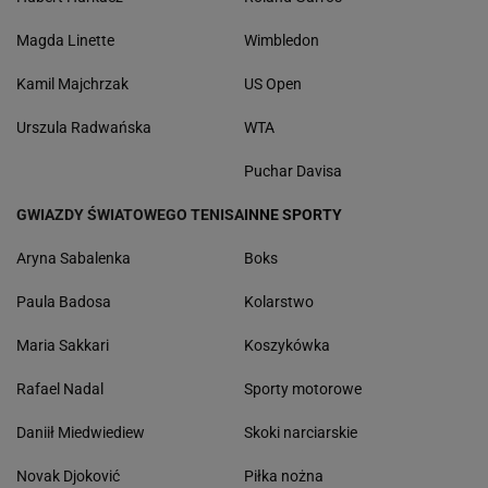
Magda Linette
Wimbledon
Kamil Majchrzak
US Open
Urszula Radwańska
WTA
Puchar Davisa
GWIAZDY ŚWIATOWEGO TENISA
INNE SPORTY
Aryna Sabalenka
Boks
Paula Badosa
Kolarstwo
Maria Sakkari
Koszykówka
Rafael Nadal
Sporty motorowe
Daniił Miedwiediew
Skoki narciarskie
Novak Djoković
Piłka nożna