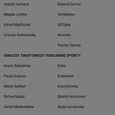
Hubert Hurkacz
Roland Garros
Magda Linette
Wimbledon
Kamil Majchrzak
US Open
Urszula Radwańska
Masters
Puchar Davisa
GWIAZDY ŚWIATOWEGO TENISA
INNE SPORTY
Aryna Sabalenka
Boks
Paula Badosa
Kolarstwo
Maria Sakkari
Koszykówka
Rafael Nadal
Sporty motorowe
Daniił Miedwiediew
Skoki narciarskie