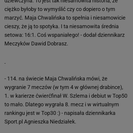
dziewczyna. To jest tak niesamowita historia, że
ciężko byłoby to wymyślić czy co dopiero o tym
marzyć. Maja Chwalińska to spełnia i niesamowicie
cieszy, że ją to spotyka. I ta niesamowita średnia
setowa: 16:1. Coś wspaniałego! - dodał dziennikarz
Meczyków Dawid Dobrasz.
- 114. na świecie Maja Chwalińska mówi, że
wygranie 7 meczów (w tym 4 w głównej drabince),
1. w karierze ćwierćfinał W. Szlema i debiut w Top50
to mało. Dlatego wygrała 8. mecz i w wirtualnym
rankingu jest w Top30 :) - napisała dziennikarka
Sport.pl Agnieszka Niedziałek.