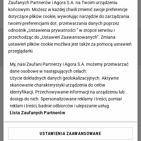
Zaufanych Partnerów i Agora S.A. na Twoim urządzeniu
może się czuć w czołówce, bez żadnego
końcowym. Możesz w każdej chwili zmienić swoje preferencje
skrępowania. W pełni zasłużyła na taki sukces.
dotyczące plików cookie, wywołując narzędzie do zarządzania
twoimi preferencjami dot. przetwarzania danych poprzez
odnośnik „Ustawienia prywatności ” w stopce serwisu i
przechodząc do „Ustawień Zaawansowanych”. Zmiana
Wzruszona Chwalińska nie kryła łez po
ustawień plików cookie możliwa jest także za pomocą ustawień
zwycięskim ćwierćfinale Roland Garros
przeglądarki.
My, nasi Zaufani Partnerzy i Agora S.A. możemy przetwarzać
dane osobowe w następujących celach:
Użycie dokładnych danych geolokalizacyjnych. Aktywne
- Pamiętam, jak kiedyś mówiliśmy, że Lewandowski
skanowanie charakterystyki urządzenia do celów
siedzi przy jednym stole z Messim i Ronaldo, a dziś
identyfikacji. Przechowywanie informacji na urządzeniu lub
możemy śmiało powiedzieć, że na paryskim
balu
,
dostęp do nich. Spersonalizowane reklamy i treści, pomiar
reklam i treści, badnie odbiorców i ulepszanie usług.
bez żadnego skrępowania, Maja przysiadła się do
Lista Zaufanych Partnerów
tych najlepszych i urzekła wszystkich uśmiechem
oraz zupełnie innym stylem bycia. Bez żadnego
skrępowania w obcych sobie warunkach wygląda,
USTAWIENIA ZAAWANSOWANE