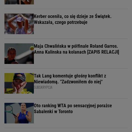
Kerber oceniła, co się dzieje ze Świątek.
Wskazała, czego potrzebuje
Maja Chwalińska w półfinale Roland Garros.
Anna Kalinska na kolanach [ZAPIS RELACJI]
Tak Lang komentuje głośny konflikt z
Niewiadomą. "Zadzwoniłem do niej"
SUBSKRYPCJA
Oto ranking WTA po sensacyjnej porażce
Sabalenki w Toronto