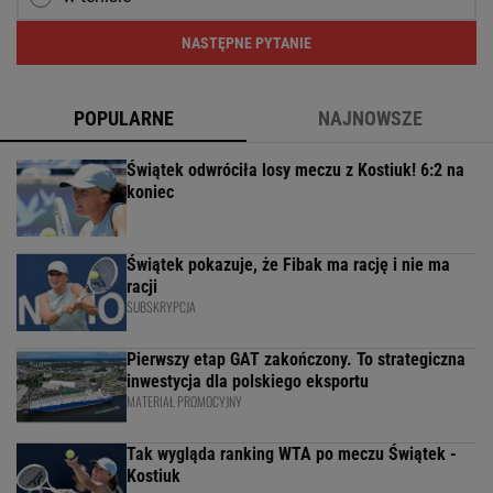
NASTĘPNE PYTANIE
POPULARNE
NAJNOWSZE
Świątek odwróciła losy meczu z Kostiuk! 6:2 na
koniec
Świątek pokazuje, że Fibak ma rację i nie ma
racji
SUBSKRYPCJA
Pierwszy etap GAT zakończony. To strategiczna
inwestycja dla polskiego eksportu
MATERIAŁ PROMOCYJNY
Tak wygląda ranking WTA po meczu Świątek -
Kostiuk