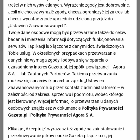
treści w nich wyświetlanych. Wyrażenie zgody jest dobrowolne.
Jeśli nie chcesz wyrazić zgody, chcesz ograniczyć jej zakres lub
chcesz wycofać zgodę uprzednio udzieloną przejdź do
„Ustawień Zaawansowanych”.
Twoje dane osobowe mogą być przetwarzane także do celów
badania i mierzenia informacji dotyczących funkcjonowania
serwisów i aplikacji lub łączone z danymi dot. świadczonych
Tobie usług. W określonych przypadkach przetwarzanie
danych nie wymaga zgody i odbywa się w oparciu o
Zobacz wideo
14-letnia Maja Chwalińska o
uzasadniony interes Gazeta.pl, jej spółki powiązanej – Agora
tenisowych marzeniach
S.A. – lub Zaufanych Partnerów. Takiemu przetwarzaniu
możesz się sprzeciwić, przechodząc do „Ustawień
Zaawansowanych” lub przez kontakt z administratorem – w
"Przysiadła się do tych najlepszych"
zależności od zakresu sprzeciwu i podmiotu, wobec którego
jest kierowany. Więcej informacji o przetwarzaniu danych
Komentator Canal+ Sport Żelisław Żyżyński
osobowych znajdziesz w dokumencie
Polityka Prywatności
Gazeta.pl
i
Polityka Prywatności Agora S.A.
porównał sukces Chwalińskiej do kariery
Roberta
Lewandowskiego
, który zasiadł do jednego stołu z
Klikając „Akceptuję” wyrażasz też zgodę na zainstalowanie i
Messim i Ronaldo. Zdaniem dziennikarza tenisistka
przechowywanie plików cookie Gazeta.pl sp. z o.o., jej