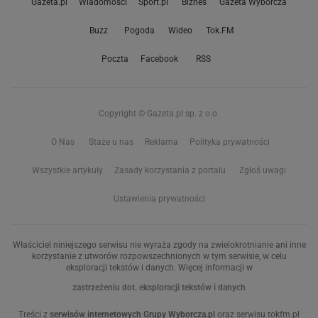
Gazeta.pl
Wiadomości
Sport.pl
Biznes
Gazeta Wyborcza
Buzz
Pogoda
Wideo
Tok.FM
Poczta
Facebook
RSS
Copyright © Gazeta.pl sp. z o.o.
O Nas
Staże u nas
Reklama
Polityka prywatności
Wszystkie artykuły
Zasady korzystania z portalu
Zgłoś uwagi
Ustawienia prywatności
Właściciel niniejszego serwisu nie wyraża zgody na zwielokrotnianie ani inne
korzystanie z utworów rozpowszechnionych w tym serwisie, w celu
eksploracji tekstów i danych. Więcej informacji w
zastrzeżeniu dot. eksploracji tekstów i danych
Treści z
serwisów internetowych Grupy Wyborcza.pl
oraz serwisu tokfm.pl