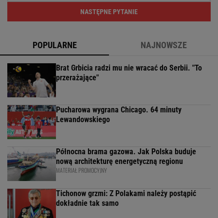
NASTĘPNE PYTANIE
POPULARNE
NAJNOWSZE
Brat Grbicia radzi mu nie wracać do Serbii. "To
przerażające"
Pucharowa wygrana Chicago. 64 minuty
Lewandowskiego
Północna brama gazowa. Jak Polska buduje
nową architekturę energetyczną regionu
MATERIAŁ PROMOCYJNY
Tichonow grzmi: Z Polakami należy postąpić
dokładnie tak samo