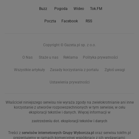
Buzz
Pogoda
Wideo
Tok.FM
Poczta
Facebook
RSS
Copyright © Gazeta.pl sp. z o.o.
O Nas
Staże u nas
Reklama
Polityka prywatności
Wszystkie artykuły
Zasady korzystania z portalu
Zgłoś uwagi
Ustawienia prywatności
Właściciel niniejszego serwisu nie wyraża zgody na zwielokrotnianie ani inne
korzystanie z utworów rozpowszechnionych w tym serwisie, w celu
eksploracji tekstów i danych. Więcej informacji w
zastrzeżeniu dot. eksploracji tekstów i danych
Treści z
serwisów internetowych Grupy Wyborcza.pl
oraz serwisu tokfm.pl
prezentujemy w ramach komercyjnej współpracy z ich wydawcami: