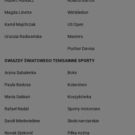
Hubert Hurkacz
Roland Garros
Magda Linette
Wimbledon
Kamil Majchrzak
US Open
Urszula Radwańska
Masters
Puchar Davisa
GWIAZDY ŚWIATOWEGO TENISA
INNE SPORTY
Aryna Sabalenka
Boks
Paula Badosa
Kolarstwo
Maria Sakkari
Koszykówka
Rafael Nadal
Sporty motorowe
Daniił Miedwiediew
Skoki narciarskie
Novak Djoković
Piłka nożna