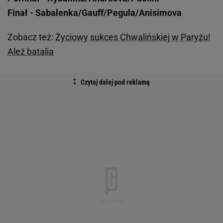
Finał - Sabalenka/Gauff/Pegula/Anisimova
Zobacz też:
Życiowy sukces Chwalińskiej w Paryżu!
Ależ batalia