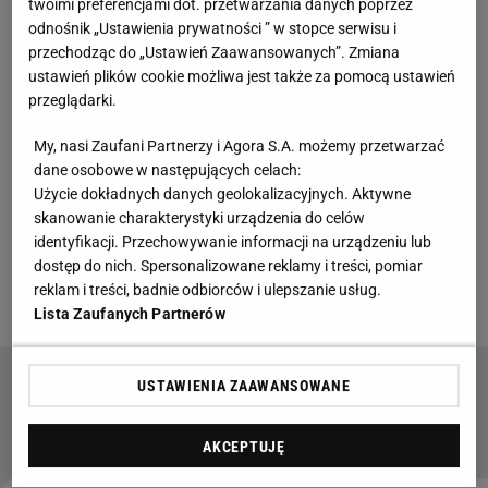
twoimi preferencjami dot. przetwarzania danych poprzez
odnośnik „Ustawienia prywatności ” w stopce serwisu i
Zobacz wideo
Sport.pl PLUS
przechodząc do „Ustawień Zaawansowanych”. Zmiana
ustawień plików cookie możliwa jest także za pomocą ustawień
przeglądarki.
Świątek zresztą przez większość turnieju w Rzymie,
także rozgrywanym na mączce, czuła się jak ryba w
My, nasi Zaufani Partnerzy i Agora S.A. możemy przetwarzać
wodzie. Pokonała ją dopiero Elina Switolina w meczu
dane osobowe w następujących celach:
Użycie dokładnych danych geolokalizacyjnych. Aktywne
półfinałowym. W
grze
naszej tenisistki czuć było
skanowanie charakterystyki urządzenia do celów
jednak wyraźną poprawę względem poprzednich
identyfikacji. Przechowywanie informacji na urządzeniu lub
miesięcy. Teraz trzeba to przełożyć na ulubione
dostęp do nich. Spersonalizowane reklamy i treści, pomiar
reklam i treści, badnie odbiorców i ulepszanie usług.
korty 24-latki.
Lista Zaufanych Partnerów
USTAWIENIA ZAAWANSOWANE
Świątek faworytką Roland Garros. Roddick mówi
wprost. "Uważajcie"
AKCEPTUJĘ