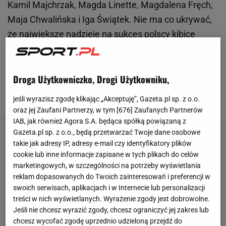
Kamil Majchrzak, Magda Linette, Magdalena Fręch,
Maja Chwalińska i Iga Świątek. Nie ma co ukrywać,
że największe nadzieje na sukces polscy kibice
wiążą z tą ostatnią zawodniczką. Trzecia rakieta
świata bowiem czterokrotnie w swojej karierze
sięgała po wielkoszlemowe trofeum w stolicy
Droga Użytkowniczko, Drogi Użytkowniku,
Francji.
jeśli wyrazisz zgodę klikając „Akceptuję”, Gazeta.pl sp. z o.o.
oraz jej Zaufani Partnerzy, w tym [
676
] Zaufanych Partnerów
IAB, jak również Agora S.A. będąca spółką powiązaną z
Gazeta.pl sp. z o.o., będą przetwarzać Twoje dane osobowe
takie jak adresy IP, adresy e-mail czy identyfikatory plików
cookie lub inne informacje zapisane w tych plikach do celów
marketingowych, w szczególności na potrzeby wyświetlania
reklam dopasowanych do Twoich zainteresowań i preferencji w
swoich serwisach, aplikacjach i w Internecie lub personalizacji
treści w nich wyświetlanych. Wyrażenie zgody jest dobrowolne.
Jeśli nie chcesz wyrazić zgody, chcesz ograniczyć jej zakres lub
chcesz wycofać zgodę uprzednio udzieloną przejdź do