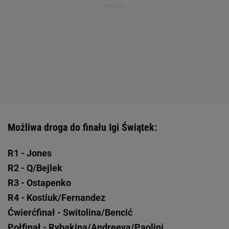
Możliwa droga do finału Igi Świątek:
R1 - Jones
R2 - Q/Bejlek
R3 - Ostapenko
R4 - Kostiuk/Fernandez
Ćwierćfinał - Switolina/Bencić
Połfinał - Rybakina/Andreeva/Paolini