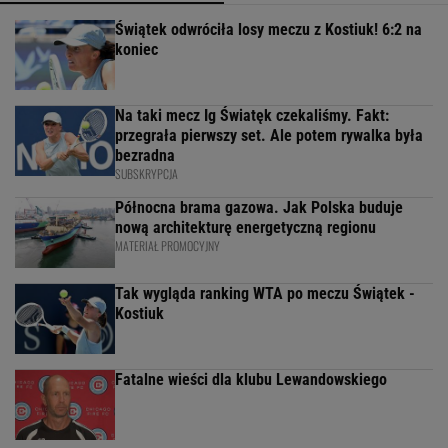
Świątek odwróciła losy meczu z Kostiuk! 6:2 na
koniec
Na taki mecz Ig Światęk czekaliśmy. Fakt:
przegrała pierwszy set. Ale potem rywalka była
bezradna
SUBSKRYPCJA
Północna brama gazowa. Jak Polska buduje
nową architekturę energetyczną regionu
MATERIAŁ PROMOCYJNY
Tak wygląda ranking WTA po meczu Świątek -
Kostiuk
Fatalne wieści dla klubu Lewandowskiego