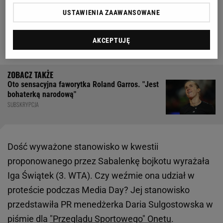
Ponadto nie będzie żadnych dodatkowych
USTAWIENIA ZAAWANSOWANE
wywiadów, nawet dla stacji posiadających prawa do
AKCEPTUJĘ
transmisji
turnieju.
Oto sensacyjna faworytka Roland Garros. "Jest
bohaterką narodową"
SUBSKRYPCJA
Dość wyważone stanowisko w kwestii
proponowanego przez Sabalenkę bojkotu wyrażała
Iga Świątek (3. WTA). Czy weźmie ona udział w
proteście podczas Media Day? Jej stanowisko
przedstawiła PR menedżerka Daria Sulgostowska w
piśmie dla
"Przeglądu Sportowego" Onetu
.