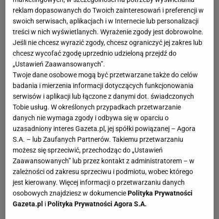
reklam dopasowanych do Twoich zainteresowań i preferencji w
swoich serwisach, aplikacjach i w Internecie lub personalizacji
treści w nich wyświetlanych. Wyrażenie zgody jest dobrowolne.
Jeśli nie chcesz wyrazić zgody, chcesz ograniczyć jej zakres lub
chcesz wycofać zgodę uprzednio udzieloną przejdź do
„Ustawień Zaawansowanych”.
Twoje dane osobowe mogą być przetwarzane także do celów
badania i mierzenia informacji dotyczących funkcjonowania
serwisów i aplikacji lub łączone z danymi dot. świadczonych
Tobie usług. W określonych przypadkach przetwarzanie
danych nie wymaga zgody i odbywa się w oparciu o
uzasadniony interes Gazeta.pl, jej spółki powiązanej – Agora
S.A. – lub Zaufanych Partnerów. Takiemu przetwarzaniu
możesz się sprzeciwić, przechodząc do „Ustawień
Zaawansowanych” lub przez kontakt z administratorem – w
zależności od zakresu sprzeciwu i podmiotu, wobec którego
jest kierowany. Więcej informacji o przetwarzaniu danych
osobowych znajdziesz w dokumencie
Polityka Prywatności
Gazeta.pl
i
Polityka Prywatności Agora S.A.