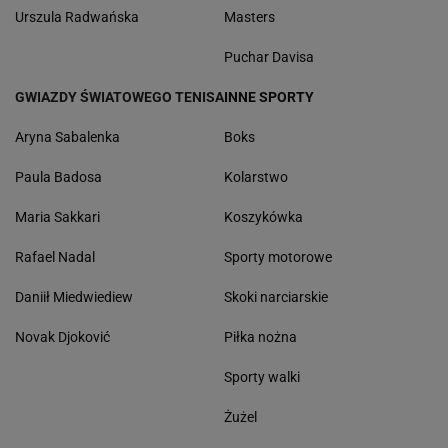
Urszula Radwańska
Masters
Puchar Davisa
GWIAZDY ŚWIATOWEGO TENISA
INNE SPORTY
Aryna Sabalenka
Boks
Paula Badosa
Kolarstwo
Maria Sakkari
Koszykówka
Rafael Nadal
Sporty motorowe
Daniił Miedwiediew
Skoki narciarskie
Novak Djoković
Piłka nożna
Sporty walki
Żużel