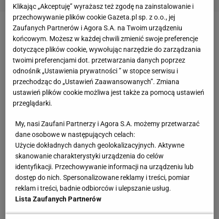
Klikając „Akceptuję” wyrażasz też zgodę na zainstalowanie i
przechowywanie plików cookie Gazeta.pl sp. z o.o., jej
Zaufanych Partnerów i Agora S.A. na Twoim urządzeniu
Zobacz wideo
Daria Abramowicz może zostać z Igą
końcowym. Możesz w każdej chwili zmienić swoje preferencje
Świątek do końca! "Bardzo jej ufa"
dotyczące plików cookie, wywołując narzędzie do zarządzania
twoimi preferencjami dot. przetwarzania danych poprzez
odnośnik „Ustawienia prywatności ” w stopce serwisu i
Iga Świątek oraz inne gwiazdy tenisa planują
przechodząc do „Ustawień Zaawansowanych”. Zmiana
protest podczas Roland Garros. Oto stanowisko
ustawień plików cookie możliwa jest także za pomocą ustawień
przeglądarki.
Polki
My, nasi Zaufani Partnerzy i Agora S.A. możemy przetwarzać
Podczas Roland Garros zawodnicy wyrażą swój
dane osobowe w następujących celach:
Użycie dokładnych danych geolokalizacyjnych. Aktywne
sprzeciw podczas Media Day. W jaki sposób? Otóż
skanowanie charakterystyki urządzenia do celów
pojawią się na konferencjach prasowych na
identyfikacji. Przechowywanie informacji na urządzeniu lub
maksymalnie 15 minut - liczba jest nieprzypadkowa,
dostęp do nich. Spersonalizowane reklamy i treści, pomiar
reklam i treści, badnie odbiorców i ulepszanie usług.
odnosi się do procenta przychodów, jaki obecnie
Lista Zaufanych Partnerów
trafia do graczy (
chcieliby oni zwiększenia stawki do
22 proc., jak jest to w turniejach rangi 1000
).