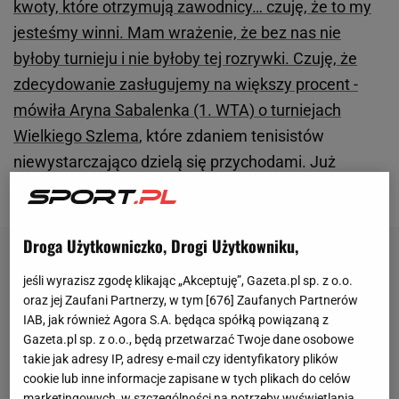
kwoty, które otrzymują zawodnicy… czuję, że to my
jesteśmy winni. Mam wrażenie, że bez nas nie
byłoby turnieju i nie byłoby tej rozrywki. Czuję, że
zdecydowanie zasługujemy na większy procent -
mówiła Aryna Sabalenka (1. WTA) o turniejach
Wielkiego Szlema
, które zdaniem tenisistów
niewystarczająco dzielą się przychodami. Już
zapowiedziano protest.
Droga Użytkowniczko, Drogi Użytkowniku,
jeśli wyrazisz zgodę klikając „Akceptuję”, Gazeta.pl sp. z o.o.
oraz jej Zaufani Partnerzy, w tym [
676
] Zaufanych Partnerów
IAB, jak również Agora S.A. będąca spółką powiązaną z
Gazeta.pl sp. z o.o., będą przetwarzać Twoje dane osobowe
takie jak adresy IP, adresy e-mail czy identyfikatory plików
cookie lub inne informacje zapisane w tych plikach do celów
marketingowych, w szczególności na potrzeby wyświetlania