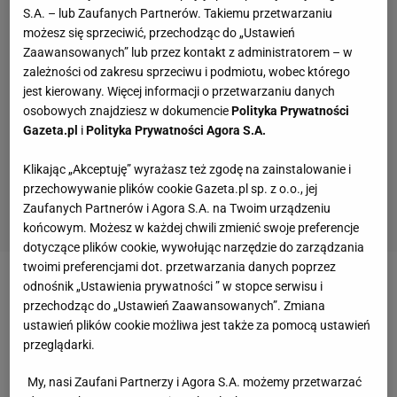
S.A. – lub Zaufanych Partnerów. Takiemu przetwarzaniu
możesz się sprzeciwić, przechodząc do „Ustawień
Zaawansowanych” lub przez kontakt z administratorem – w
zależności od zakresu sprzeciwu i podmiotu, wobec którego
jest kierowany. Więcej informacji o przetwarzaniu danych
osobowych znajdziesz w dokumencie
Polityka Prywatności
Gazeta.pl
i
Polityka Prywatności Agora S.A.
Klikając „Akceptuję” wyrażasz też zgodę na zainstalowanie i
przechowywanie plików cookie Gazeta.pl sp. z o.o., jej
Zaufanych Partnerów i Agora S.A. na Twoim urządzeniu
końcowym. Możesz w każdej chwili zmienić swoje preferencje
dotyczące plików cookie, wywołując narzędzie do zarządzania
twoimi preferencjami dot. przetwarzania danych poprzez
odnośnik „Ustawienia prywatności ” w stopce serwisu i
Zobacz wideo
Iga Świątek podpisała kontrakt z
przechodząc do „Ustawień Zaawansowanych”. Zmiana
gigantem. "Pierwsza Polka w historii"
ustawień plików cookie możliwa jest także za pomocą ustawień
przeglądarki.
Przypomnieli o sprawie dopingowej Świątek. "To
My, nasi Zaufani Partnerzy i Agora S.A. możemy przetwarzać