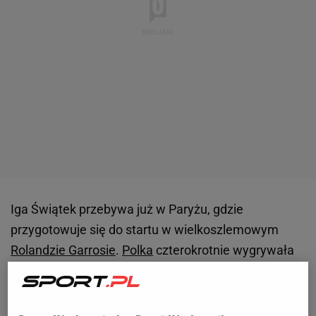
Iga Świątek przebywa już w Paryżu, gdzie
przygotowuje się do startu w wielkoszlemowym
Rolandzie Garrosie
.
Polka
czterokrotnie wygrywała
tę imprezę - po raz ostatni miało to miejsce w 2024
roku. Świątek na swoim profilu w mediach
społecznościowych opublikowała we wtorek (19