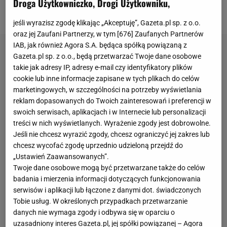
Droga Użytkowniczko, Drogi Użytkowniku,
maja) film z okazji Światowego Dnia Fair Play.
jeśli wyrazisz zgodę klikając „Akceptuję”, Gazeta.pl sp. z o.o.
oraz jej Zaufani Partnerzy, w tym [
676
] Zaufanych Partnerów
IAB, jak również Agora S.A. będąca spółką powiązaną z
Gazeta.pl sp. z o.o., będą przetwarzać Twoje dane osobowe
takie jak adresy IP, adresy e-mail czy identyfikatory plików
cookie lub inne informacje zapisane w tych plikach do celów
marketingowych, w szczególności na potrzeby wyświetlania
reklam dopasowanych do Twoich zainteresowań i preferencji w
swoich serwisach, aplikacjach i w Internecie lub personalizacji
treści w nich wyświetlanych. Wyrażenie zgody jest dobrowolne.
Jeśli nie chcesz wyrazić zgody, chcesz ograniczyć jej zakres lub
chcesz wycofać zgodę uprzednio udzieloną przejdź do
„Ustawień Zaawansowanych”.
Twoje dane osobowe mogą być przetwarzane także do celów
badania i mierzenia informacji dotyczących funkcjonowania
serwisów i aplikacji lub łączone z danymi dot. świadczonych
Tobie usług. W określonych przypadkach przetwarzanie
danych nie wymaga zgody i odbywa się w oparciu o
uzasadniony interes Gazeta.pl, jej spółki powiązanej – Agora