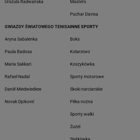
Urszula Radwańska
Masters
Puchar Davisa
GWIAZDY ŚWIATOWEGO TENISA
INNE SPORTY
Aryna Sabalenka
Boks
Paula Badosa
Kolarstwo
Maria Sakkari
Koszykówka
Rafael Nadal
Sporty motorowe
Daniił Miedwiediew
Skoki narciarskie
Novak Djoković
Piłka nożna
Sporty walki
Żużel
Siatkówka