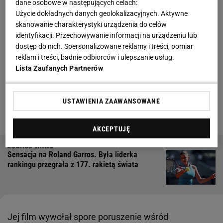
się nie mieści w głowie"
dane osobowe w następujących celach:
Użycie dokładnych danych geolokalizacyjnych. Aktywne
skanowanie charakterystyki urządzenia do celów
"To dobra okazja, aby przypomnieć sobie o
identyfikacji. Przechowywanie informacji na urządzeniu lub
wartościach, które powinny definiować nas nie tylko
dostęp do nich. Spersonalizowane reklamy i treści, pomiar
jako sportowców, ale przede wszystkim jako ludzi:
reklam i treści, badnie odbiorców i ulepszanie usług.
Lista Zaufanych Partnerów
szacunku, uczciwości, solidarności. Fair Play to
postawa, która kształtuje nasze relacje i decyzje. A
co dla Ciebie oznacza Fair Play?" - napisała pod
USTAWIENIA ZAAWANSOWANE
nagraniem polska tenisistka.
AKCEPTUJĘ
Sensacja na Roland Garros. Była liderka
rankingu przegrała z 177. rakietą świata
Jej film wywołał spore poruszenie wśród