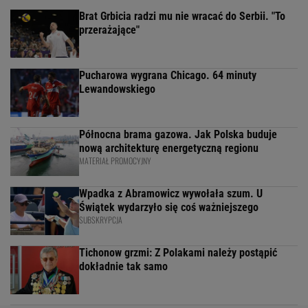
Brat Grbicia radzi mu nie wracać do Serbii. "To
przerażające"
Pucharowa wygrana Chicago. 64 minuty
Lewandowskiego
Północna brama gazowa. Jak Polska buduje
nową architekturę energetyczną regionu
MATERIAŁ PROMOCYJNY
Wpadka z Abramowicz wywołała szum. U
Świątek wydarzyło się coś ważniejszego
SUBSKRYPCJA
Tichonow grzmi: Z Polakami należy postąpić
dokładnie tak samo