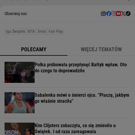
Obserwuj nas
Iga Świątek
WTA
Tenis
Fair Play
POLECAMY
WIĘCEJ TEMATÓW
Polka próbowała przepłynąć Bałtyk wpław. Oto
do czego to doprowadziło
Sabalenka mówi o śmierci ojca. "Płaczę, jakbym
go właśnie straciła"
Kim Clijsters zobaczyła, co się zmieniło u
Świątek. I od razu zareagowała