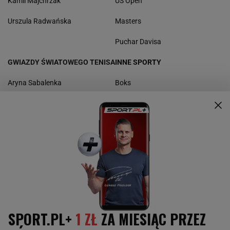
Kamil Majchrzak
US Open
Urszula Radwańska
Masters
Puchar Davisa
GWIAZDY ŚWIATOWEGO TENISA
INNE SPORTY
Aryna Sabalenka
Boks
Paula Badosa
Kolarstwo
Maria Sakkari
Koszykówka
Rafael Nadal
Sporty motorowe
Daniił Miedwiediew
Skoki narciarskie
Novak Djoković
Piłka nożna
Sporty walki
Żużel