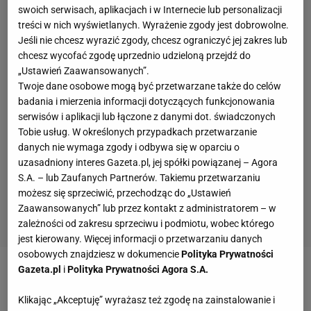
swoich serwisach, aplikacjach i w Internecie lub personalizacji
treści w nich wyświetlanych. Wyrażenie zgody jest dobrowolne.
Jeśli nie chcesz wyrazić zgody, chcesz ograniczyć jej zakres lub
chcesz wycofać zgodę uprzednio udzieloną przejdź do
„Ustawień Zaawansowanych”.
Twoje dane osobowe mogą być przetwarzane także do celów
badania i mierzenia informacji dotyczących funkcjonowania
serwisów i aplikacji lub łączone z danymi dot. świadczonych
Tobie usług. W określonych przypadkach przetwarzanie
danych nie wymaga zgody i odbywa się w oparciu o
uzasadniony interes Gazeta.pl, jej spółki powiązanej – Agora
S.A. – lub Zaufanych Partnerów. Takiemu przetwarzaniu
możesz się sprzeciwić, przechodząc do „Ustawień
Zaawansowanych” lub przez kontakt z administratorem – w
zależności od zakresu sprzeciwu i podmiotu, wobec którego
jest kierowany. Więcej informacji o przetwarzaniu danych
osobowych znajdziesz w dokumencie
Polityka Prywatności
Jak
tłumaczył
w Sport.pl Bartłomiej Banasiewicz z
Gazeta.pl
i
Polityka Prywatności Agora S.A.
Polskiego Instytutu Dyplomacji Sportowej, to rodzaj
Klikając „Akceptuję” wyrażasz też zgodę na zainstalowanie i