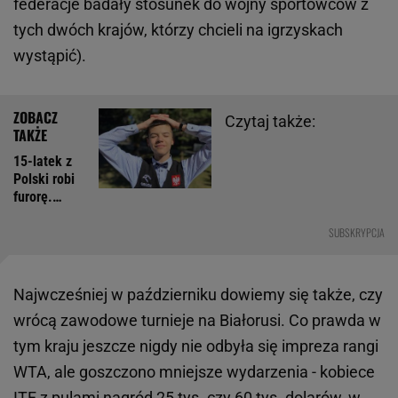
federacje badały stosunek do wojny sportowców z
tych dwóch krajów, którzy chcieli na igrzyskach
wystąpić).
Czytaj także:
15-latek z
Polski robi
furorę.
Hiszpanie
już
SUBSKRYPCJA
porównali
go do
Yamala
Najwcześniej w październiku dowiemy się także, czy
wrócą zawodowe turnieje na Białorusi. Co prawda w
tym kraju jeszcze nigdy nie odbyła się impreza rangi
WTA, ale goszczono mniejsze wydarzenia - kobiece
ITF z pulami nagród 25 tys. czy 60 tys. dolarów, w