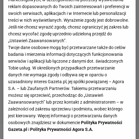
reklam dopasowanych do Twoich zainteresowań i preferencji w
swoich serwisach, aplikacjach i w Internecie lub personalizacji
treści w nich wyświetlanych. Wyrażenie zgody jest dobrowolne.
Jeśli nie chcesz wyrazić zgody, chcesz ograniczyć jej zakres lub
chcesz wycofać zgodę uprzednio udzieloną przejdź do
„Ustawień Zaawansowanych”.
Twoje dane osobowe mogą być przetwarzane także do celów
badania i mierzenia informacji dotyczących funkcjonowania
serwisów i aplikacji lub łączone z danymi dot. świadczonych
Tobie usług. W określonych przypadkach przetwarzanie
danych nie wymaga zgody i odbywa się w oparciu o
uzasadniony interes Gazeta.pl, jej spółki powiązanej – Agora
S.A. – lub Zaufanych Partnerów. Takiemu przetwarzaniu
możesz się sprzeciwić, przechodząc do „Ustawień
Zaawansowanych” lub przez kontakt z administratorem – w
zależności od zakresu sprzeciwu i podmiotu, wobec którego
jest kierowany. Więcej informacji o przetwarzaniu danych
osobowych znajdziesz w dokumencie
Polityka Prywatności
Gazeta.pl
i
Polityka Prywatności Agora S.A.
Gdy Świątek i Switolina schodziły z kortu, był już