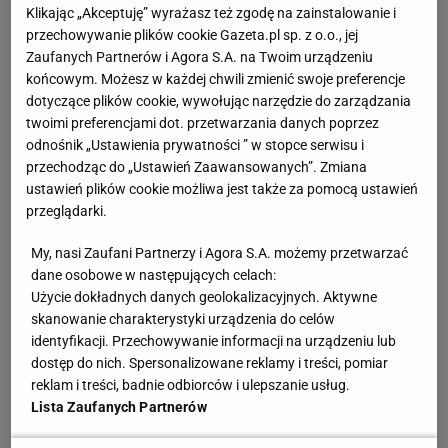
piątek - dokładnie 33 minuty po północy. Obie
Klikając „Akceptuję” wyrażasz też zgodę na zainstalowanie i
przechowywanie plików cookie Gazeta.pl sp. z o.o., jej
tenisistki spędziły na korcie dwie godziny i 13
Zaufanych Partnerów i Agora S.A. na Twoim urządzeniu
minut w warunkach, które z profesjonalnym sportem
końcowym. Możesz w każdej chwili zmienić swoje preferencje
mają niewiele wspólnego. Było już dużo chłodniej niż
dotyczące plików cookie, wywołując narzędzie do zarządzania
twoimi preferencjami dot. przetwarzania danych poprzez
w ciągu dnia, kibice ubrani byli w bluzy i kurtki. Jak to
odnośnik „Ustawienia prywatności ” w stopce serwisu i
możliwe, że na jednym z najważniejszych turniejów
przechodząc do „Ustawień Zaawansowanych”. Zmiana
na świecie dochodzi do takich sytuacji? Dlaczego
ustawień plików cookie możliwa jest także za pomocą ustawień
przeglądarki.
władze rzymskiej imprezy z uporem godnym lepszej
sprawy fundują zawodnikom i fanom tenisa nocną
My, nasi Zaufani Partnerzy i Agora S.A. możemy przetwarzać
rywalizację?
dane osobowe w następujących celach:
Użycie dokładnych danych geolokalizacyjnych. Aktywne
skanowanie charakterystyki urządzenia do celów
Deszcz, maraton i... koncert
identyfikacji. Przechowywanie informacji na urządzeniu lub
dostęp do nich. Spersonalizowane reklamy i treści, pomiar
Aby zrozumieć, dlaczego Świątek musiała
reklam i treści, badnie odbiorców i ulepszanie usług.
rozgrywać mecz na Foro Italico z Switoliną tak
Lista Zaufanych Partnerów
późno, trzeba cofnąć się do planu
gier
na korcie