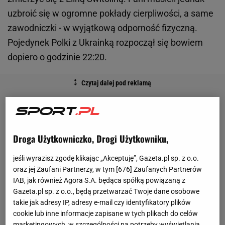
uzbroić się w ogromne pokłady cierpliwości, a same
zawodniczki - w wyjątkową odporność fizyczną.
Pojedynek Polki z Ukrainką rozpoczął się bowiem
dopiero o godzinie 22:20.
Droga Użytkowniczko, Drogi Użytkowniku,
jeśli wyrazisz zgodę klikając „Akceptuję”, Gazeta.pl sp. z o.o.
oraz jej Zaufani Partnerzy, w tym [
676
] Zaufanych Partnerów
IAB, jak również Agora S.A. będąca spółką powiązaną z
Gazeta.pl sp. z o.o., będą przetwarzać Twoje dane osobowe
takie jak adresy IP, adresy e-mail czy identyfikatory plików
cookie lub inne informacje zapisane w tych plikach do celów
marketingowych, w szczególności na potrzeby wyświetlania