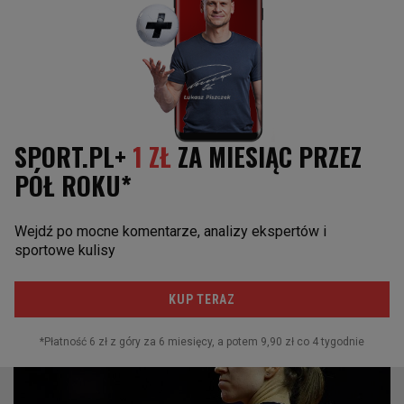
Iga Świątek w Polsce? Gigantyczny skandal może odebrać nam
turniej marzeń
SUBSKRYPCJA