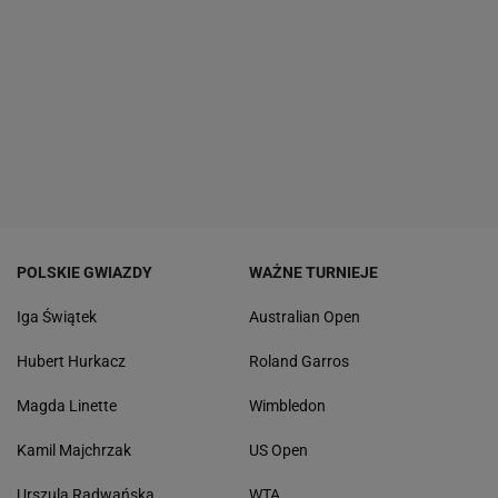
POLSKIE GWIAZDY
WAŻNE TURNIEJE
Iga Świątek
Australian Open
Hubert Hurkacz
Roland Garros
Magda Linette
Wimbledon
Kamil Majchrzak
US Open
Urszula Radwańska
WTA