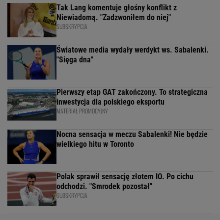
Tak Lang komentuje głośny konflikt z
Niewiadomą. "Zadzwoniłem do niej"
SUBSKRYPCJA
Światowe media wydały werdykt ws. Sabalenki.
"Sięga dna"
Pierwszy etap GAT zakończony. To strategiczna
inwestycja dla polskiego eksportu
MATERIAŁ PROMOCYJNY
Nocna sensacja w meczu Sabalenki! Nie będzie
wielkiego hitu w Toronto
Polak sprawił sensację złotem IO. Po cichu
odchodzi. "Smrodek pozostał"
SUBSKRYPCJA