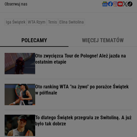
Obserwuj nas
Iga Świątek
WTA Rzym
Tenis
Elina Switolina
POLECAMY
WIĘCEJ TEMATÓW
Oto zwycięzca Tour de Pologne! Ależ jazda na
ostatnim etapie
Oto ranking WTA "na żywo" po porażce Świątek
w półfinale
To dlatego Świątek przegrała ze Switoliną. A już
było tak dobrze