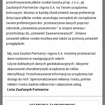
przechowywanie plików cookie Gazeta.pl sp. z o.o., jej
Zaufanych Partnerów i Agora S.A. na Twoim urządzeniu
końcowym. Możesz w każdej chwili zmienić swoje preferencje
dotyczące plików cookie, wywołując narzędzie do zarządzania
twoimi preferencjami dot. przetwarzania danych poprzez
odnośnik „Ustawienia prywatności ” w stopce serwisu i
przechodząc do „Ustawień Zaawansowanych”. Zmiana
ustawień plików cookie możliwa jest także za pomocą ustawień
przeglądarki.
My, nasi Zaufani Partnerzy i Agora S.A. możemy przetwarzać
Zobacz wideo
Daria Abramowicz może zostać z Igą
dane osobowe w następujących celach:
Świątek do końca! "Bardzo jej ufa"
Użycie dokładnych danych geolokalizacyjnych. Aktywne
skanowanie charakterystyki urządzenia do celów
identyfikacji. Przechowywanie informacji na urządzeniu lub
Ukraińskie media w zachwycie po triumfie
dostęp do nich. Spersonalizowane reklamy i treści, pomiar
reklam i treści, badnie odbiorców i ulepszanie usług.
Switoliny
Lista Zaufanych Partnerów
Elina Switolina (10. WTA) w stolicy Włoch pokonała
już drugą tenisistkę z Top 5 światowego rankingu.
USTAWIENIA ZAAWANSOWANE