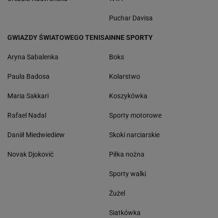
Puchar Davisa
GWIAZDY ŚWIATOWEGO TENISA
INNE SPORTY
Aryna Sabalenka
Boks
Paula Badosa
Kolarstwo
Maria Sakkari
Koszykówka
Rafael Nadal
Sporty motorowe
Daniił Miedwiediew
Skoki narciarskie
Novak Djoković
Piłka nożna
Sporty walki
Żużel
Siatkówka