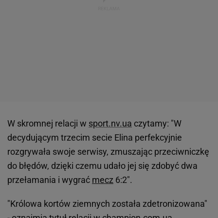
W skromnej relacji w
sport.nv.ua
czytamy: "W
decydującym trzecim secie Elina perfekcyjnie
rozgrywała swoje serwisy, zmuszając przeciwniczkę
do błędów, dzięki czemu udało jej się zdobyć dwa
przełamania i wygrać
mecz
6:2".
"Królowa kortów ziemnych została zdetronizowana"
- oznajmia tytuł relacji w
champion.com.ua
.