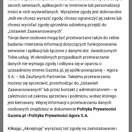
swoich serwisach, aplikacjach i w Internecie lub personalizacji
treści w nich wyświetlanych. Wyrażenie zgody jest dobrowolne.
Jeśli nie chcesz wyrazić zgody, chcesz ograniczyć jej zakres lub
chcesz wycofać zgodę uprzednio udzieloną przejdź do
„Ustawień Zaawansowanych”.
Twoje dane osobowe mogą być przetwarzane także do celów
badania i mierzenia informacji dotyczących funkcjonowania
serwisów i aplikacji lub łączone z danymi dot. świadczonych
Tobie usług. W określonych przypadkach przetwarzanie
danych nie wymaga zgody i odbywa się w oparciu o
uzasadniony interes Gazeta.pl, jej spółki powiązanej – Agora
S.A. – lub Zaufanych Partnerów. Takiemu przetwarzaniu
możesz się sprzeciwić, przechodząc do „Ustawień
Zaawansowanych” lub przez kontakt z administratorem – w
zależności od zakresu sprzeciwu i podmiotu, wobec którego
jest kierowany. Więcej informacji o przetwarzaniu danych
osobowych znajdziesz w dokumencie
Polityka Prywatności
Gazeta.pl
i
Polityka Prywatności Agora S.A.
Klikając „Akceptuję” wyrażasz też zgodę na zainstalowanie i