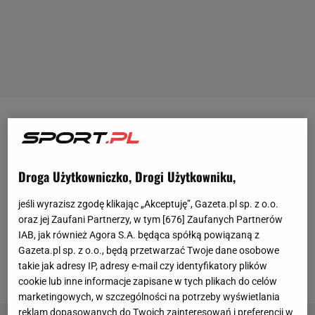
To był najlepszy jak dotąd turniej w wykonaniu Igi
Świątek w tym roku.
Polka
w 1/2 finału trafiła jednak
na rywalkę, z którą już w bieżącym sezonie
Droga Użytkowniczko, Drogi Użytkowniku,
przegrała przy okazji Indian Wells. Elina Switolina,
jeśli wyrazisz zgodę klikając „Akceptuję”, Gazeta.pl sp. z o.o.
słynąca ze znakomitej gry w obronie, przeżywała
oraz jej Zaufani Partnerzy, w tym [
676
] Zaufanych Partnerów
gorsze chwile tylko w 2. secie. A to jednak było za
IAB, jak również Agora S.A. będąca spółką powiązaną z
mało, by wychodząca z kryzysu Polka mogła pokusić
Gazeta.pl sp. z o.o., będą przetwarzać Twoje dane osobowe
takie jak adresy IP, adresy e-mail czy identyfikatory plików
się o awans do finału rywalizacji w Rzymie.
cookie lub inne informacje zapisane w tych plikach do celów
marketingowych, w szczególności na potrzeby wyświetlania
reklam dopasowanych do Twoich zainteresowań i preferencji w