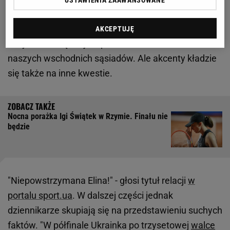
Przed Igą Świątek (3. WTA) 31-latka wygrała z
Jeleną Rybakiną w ćwierćfinale rywalizacji. To
AKCEPTUJĘ
oczywiście często jest podnoszone w mediach u
naszych wschodnich sąsiadów. Ale akcenty kładzie
się także na inne kwestie.
Nocna porażka Igi Świątek w Rzymie. Finału nie
będzie
"Niepowstrzymana Elina!" - głosi tytuł relacji
w
portalu sport.ua
. W dalszej części jednak
dziennikarze skupiają się na przedstawieniu suchych
faktów. "W półfinale Ukrainka po trzysetowej
walce