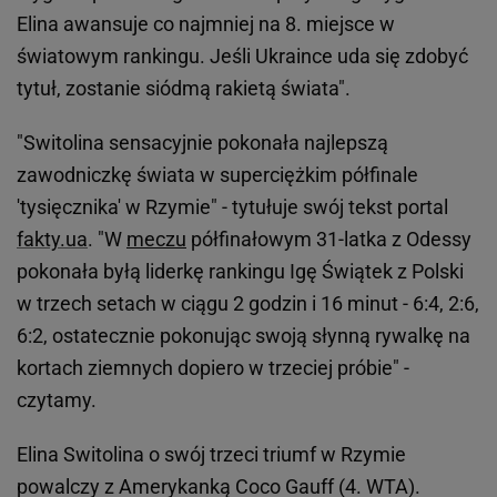
Elina awansuje co najmniej na 8. miejsce w
światowym rankingu. Jeśli Ukraince uda się zdobyć
tytuł, zostanie siódmą rakietą świata".
"Switolina sensacyjnie pokonała najlepszą
zawodniczkę świata w superciężkim półfinale
'tysięcznika' w Rzymie" - tytułuje swój tekst portal
fakty.ua
. "W
meczu
półfinałowym 31-latka z Odessy
pokonała byłą liderkę rankingu Igę Świątek z Polski
w trzech setach w ciągu 2 godzin i 16 minut - 6:4, 2:6,
6:2, ostatecznie pokonując swoją słynną rywalkę na
kortach ziemnych dopiero w trzeciej próbie" -
czytamy.
Elina Switolina o swój trzeci triumf w Rzymie
powalczy z Amerykanką Coco Gauff (4. WTA).