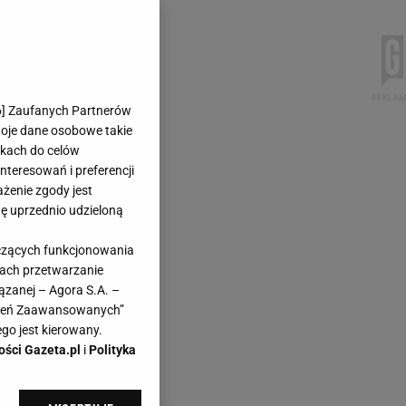
6
] Zaufanych Partnerów
woje dane osobowe takie
likach do celów
teresowań i preferencji
ażenie zgody jest
dę uprzednio udzieloną
yczących funkcjonowania
kach przetwarzanie
ązanej – Agora S.A. –
awień Zaawansowanych”
go jest kierowany.
ości Gazeta.pl
i
Polityka