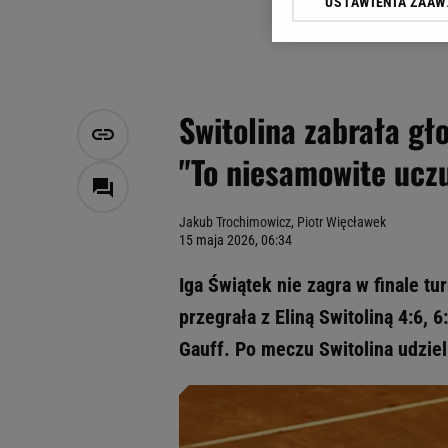
USTAWIENIA ZAA
Klikając „Akceptuję” wyra
Zaufanych Partnerów i A
dotyczące plików cookie,
odnośnik „Ustawienia pr
plików cookie możliwa je
Switolina zabrała gł
My, nasi Zaufani Partne
"To niesamowite ucz
Użycie dokładnych danych
Przechowywanie informacji
badnie odbiorców i uleps
Jakub Trochimowicz
,
Piotr Więcławek
15 maja 2026, 06:34
Iga Świątek nie zagra w finale t
przegrała z Eliną Switoliną 4:6, 6
Gauff. Po meczu Switolina udziel