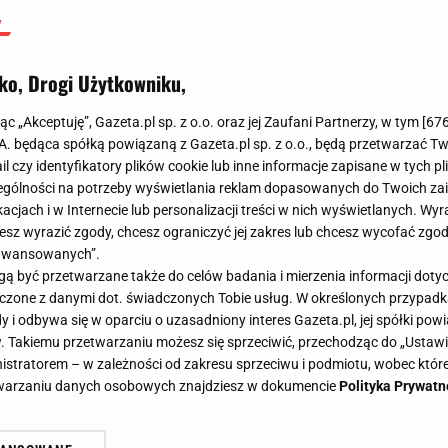
ko, Drogi Użytkowniku,
jąc „Akceptuję”, Gazeta.pl sp. z o.o. oraz jej Zaufani Partnerzy, w tym [
67
.A. będąca spółką powiązaną z Gazeta.pl sp. z o.o., będą przetwarzać T
ail czy identyfikatory plików cookie lub inne informacje zapisane w tych p
gólności na potrzeby wyświetlania reklam dopasowanych do Twoich zain
acjach i w Internecie lub personalizacji treści w nich wyświetlanych. Wyr
cesz wyrazić zgody, chcesz ograniczyć jej zakres lub chcesz wycofać zgo
aawansowanych”.
 być przetwarzane także do celów badania i mierzenia informacji dot
 łączone z danymi dot. świadczonych Tobie usług. W określonych przypad
i odbywa się w oparciu o uzasadniony interes Gazeta.pl, jej spółki powi
. Takiemu przetwarzaniu możesz się sprzeciwić, przechodząc do „Ust
nistratorem – w zależności od zakresu sprzeciwu i podmiotu, wobec które
etwarzaniu danych osobowych znajdziesz w dokumencie
Polityka Prywatn