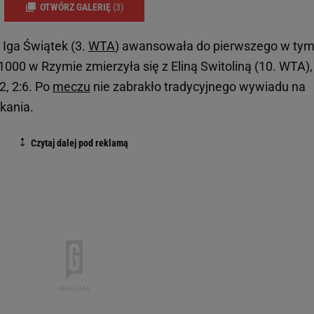
OTWÓRZ GALERIĘ
(3)
 Iga Świątek (3.
WTA
) awansowała do pierwszego w ty
000 w Rzymie zmierzyła się z Eliną Switoliną (10. WTA),
2, 2:6. Po
meczu
nie zabrakło tradycyjnego wywiadu na
kania.