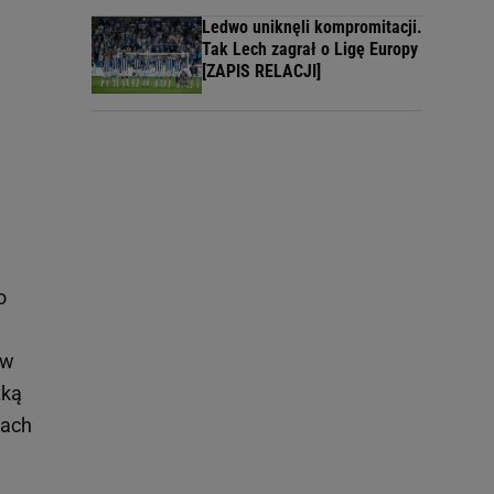
Ledwo uniknęli kompromitacji.
Tak Lech zagrał o Ligę Europy
[ZAPIS RELACJI]
o
 w
tką
tach