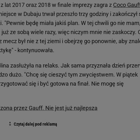
z lat 2017 oraz 2018 w finale imprezy zagra z
Coco Gauf
miejsce w Dubaju trwał przeszło trzy godziny i zakończył 
. "Pewnie będę miała jakiś plan. W tej chwili go nie mam,
uż ze sobą wiele razy, więc niczym mnie nie zaskoczy. 
 mecz był nie z tej ziemi i obejrzę go ponownie, aby zna
ktykę" - kontynuowała.
lina zasłużyła na relaks. Jak sama przyznała dzień prze
rdzo dużo. "Chcę się cieszyć tym zwycięstwem. W piątek
zygotować się i być gotowa na finał. Nie mogę się
ona przez Gauff. Nie jest już najlepsza