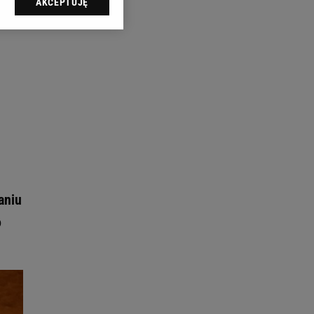
AKCEPTUJĘ
l sp. z o.o., jej
ić swoje preferencje
arzania danych poprzez
ych”. Zmiana ustawień
ach:
 celów identyfikacji.
omiar reklam i treści,
aniu
o