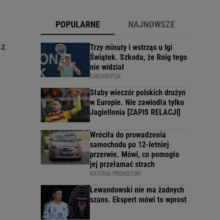
POPULARNE
NAJNOWSZE
m
 z
Trzy minuty i wstrząs u Igi
Świątek. Szkoda, że Roig tego
nie widział
SUBSKRYPCJA
Słaby wieczór polskich drużyn
w Europie. Nie zawiodła tylko
Jagiellonia [ZAPIS RELACJI]
Wróciła do prowadzenia
samochodu po 12-letniej
przerwie. Mówi, co pomogło
jej przełamać strach
MATERIAŁ PROMOCYJNY
Lewandowski nie ma żadnych
szans. Ekspert mówi to wprost