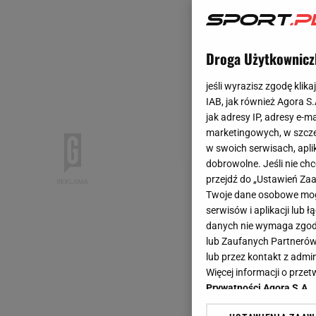
Droga Użytkownicz
jeśli wyrazisz zgodę klika
IAB, jak również Agora S
jak adresy IP, adresy e-m
marketingowych, w szcze
w swoich serwisach, aplik
dobrowolne. Jeśli nie ch
przejdź do „Ustawień Z
Twoje dane osobowe mogą
serwisów i aplikacji lub
danych nie wymaga zgody 
lub Zaufanych Partnerów
lub przez kontakt z admi
Więcej informacji o prz
Prywatności Agora S.A.