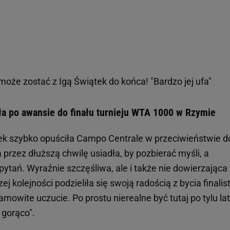
oże zostać z Igą Świątek do końca! "Bardzo jej ufa"
ała po awansie do finału turnieju WTA 1000 w Rzymie
k szybko opuściła Campo Centrale w przeciwieństwie d
a przez dłuższą chwilę usiadła, by pozbierać myśli, a
pytań. Wyraźnie szczęśliwa, ale i także nie dowierzająca
zej kolejności podzieliła się swoją radością z bycia finalis
amowite uczucie. Po prostu nierealne być tutaj po tylu la
 gorąco".