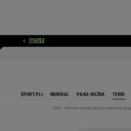
WIADOMOŚCI
NEXT
SPORT
PLOTEK
D
SPORT.PL+
MUNDIAL
PIŁKA NOŻNA
TENIS
Tenis
Switolina zabrała głos po pokonaniu Świą