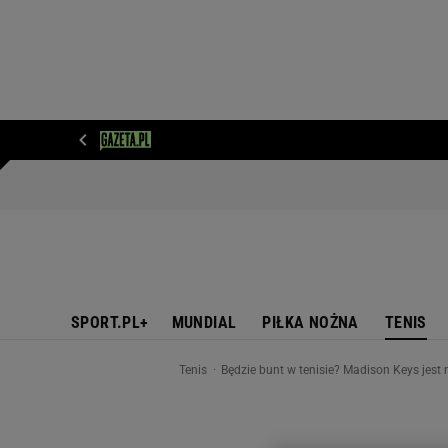
WIADOMOŚCI
NEXT
SPORT
PLOTEK
D
SPORT.PL+
MUNDIAL
PIŁKA NOŻNA
TENIS
Tenis
Będzie bunt w tenisie? Madison Keys jest