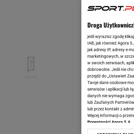
Droga Użytkownicz
jeśli wyrazisz zgodę klika
IAB, jak również Agora S
jak adresy IP, adresy e-m
marketingowych, w szcze
w swoich serwisach, aplik
dobrowolne. Jeśli nie ch
przejdź do „Ustawień Z
Twoje dane osobowe mogą
serwisów i aplikacji lub
danych nie wymaga zgody 
lub Zaufanych Partnerów
lub przez kontakt z admi
Więcej informacji o prz
Prywatności Agora S.A.