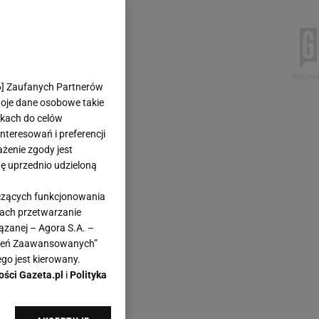
6
] Zaufanych Partnerów
woje dane osobowe takie
likach do celów
teresowań i preferencji
ażenie zgody jest
dę uprzednio udzieloną
yczących funkcjonowania
kach przetwarzanie
ązanej – Agora S.A. –
awień Zaawansowanych”
go jest kierowany.
ości Gazeta.pl
i
Polityka