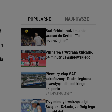
POPULARNE
NAJNOWSZE
ę
Brat Grbicia radzi mu nie
wracać do Serbii. "To
przerażające"
ej
Pucharowa wygrana Chicago.
64 minuty Lewandowskiego
ia
Pierwszy etap GAT
zakończony. To strategiczna
inwestycja dla polskiego
eksportu
MATERIAŁ PROMOCYJNY
Trzy minuty i wstrząs u Igi
Świątek. Szkoda, że Roig tego
nie widział