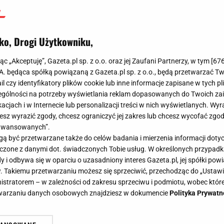
ko, Drogi Użytkowniku,
jąc „Akceptuję”, Gazeta.pl sp. z o.o. oraz jej Zaufani Partnerzy, w tym [
67
.A. będąca spółką powiązaną z Gazeta.pl sp. z o.o., będą przetwarzać T
ail czy identyfikatory plików cookie lub inne informacje zapisane w tych p
gólności na potrzeby wyświetlania reklam dopasowanych do Twoich zain
acjach i w Internecie lub personalizacji treści w nich wyświetlanych. Wyr
cesz wyrazić zgody, chcesz ograniczyć jej zakres lub chcesz wycofać zgo
aawansowanych”.
 być przetwarzane także do celów badania i mierzenia informacji dot
 łączone z danymi dot. świadczonych Tobie usług. W określonych przypad
i odbywa się w oparciu o uzasadniony interes Gazeta.pl, jej spółki powi
. Takiemu przetwarzaniu możesz się sprzeciwić, przechodząc do „Ust
nistratorem – w zależności od zakresu sprzeciwu i podmiotu, wobec które
etwarzaniu danych osobowych znajdziesz w dokumencie
Polityka Prywatn