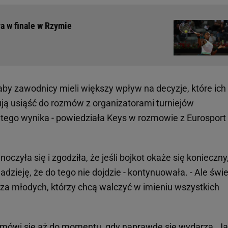
ra w finale w Rzymie
aby zawodnicy mieli większy wpływ na decyzje, które ich
ują usiąść do rozmów z organizatorami turniejów
 tego wynika - powiedziała Keys w rozmowie z Eurosport
oczyła się i zgodziła, że jeśli bojkot okaże się konieczny,
zieję, że do tego nie dojdzie - kontynuowała. - Ale świe
za młodych, którzy chcą walczyć w imieniu wszystkich
ch mówi się aż do momentu, gdy naprawdę się wydarzą. Ja