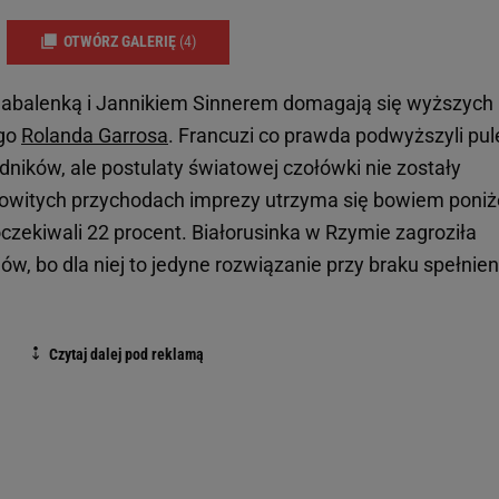
OTWÓRZ GALERIĘ
(4)
 Sabalenką i Jannikiem Sinnerem domagają się wyższych
ego
Rolanda Garrosa
. Francuzi co prawda podwyższyli pul
ników, ale postulaty światowej czołówki nie zostały
kowitych przychodach imprezy utrzyma się bowiem poniż
oczekiwali 22 procent. Białorusinka w Rzymie zagroziła
ów, bo dla niej to jedyne rozwiązanie przy braku spełnien