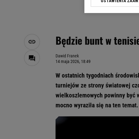
USTAWIENIA ZAA
Klikając „Akceptuję” wyra
Zaufanych Partnerów i A
dotyczące plików cookie,
odnośnik „Ustawienia pr
plików cookie możliwa je
Będzie bunt w tenisi
My, nasi Zaufani Partne
Użycie dokładnych danych
Przechowywanie informacji
Dawid Franek
14 maja 2026, 18:49
badnie odbiorców i uleps
W ostatnich tygodniach środowis
turniejów ze strony światowej cz
wielkoszlemowych powinny być wi
mocno wyraziła się na ten temat.