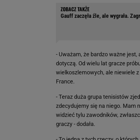
Gauff zaczęła źle, ale wygrała. Zag
- Uważam, że bardzo ważne jest, 
dotyczą. Od wielu lat gracze prób
wielkoszlemowych, ale niewiele z
France.
- Teraz duża grupa tenisistów zjedn
zdecydujemy się na niego. Mam nad
widzieć tylu zawodników, zwłaszc
graczy - dodała.
- To jedna z tych rzeczy, o który