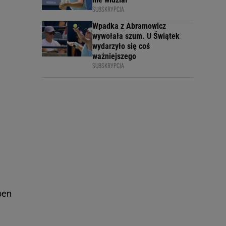
SUBSKRYPCJA
Wpadka z Abramowicz
wywołała szum. U Świątek
wydarzyło się coś
ważniejszego
SUBSKRYPCJA
pen