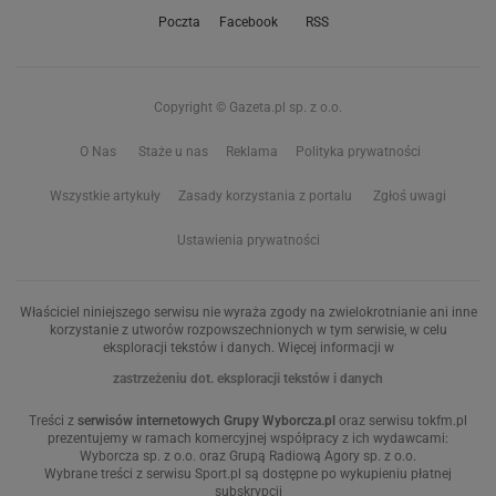
Poczta
Facebook
RSS
Copyright © Gazeta.pl sp. z o.o.
O Nas
Staże u nas
Reklama
Polityka prywatności
Wszystkie artykuły
Zasady korzystania z portalu
Zgłoś uwagi
Ustawienia prywatności
Właściciel niniejszego serwisu nie wyraża zgody na zwielokrotnianie ani inne
korzystanie z utworów rozpowszechnionych w tym serwisie, w celu
eksploracji tekstów i danych. Więcej informacji w
zastrzeżeniu dot. eksploracji tekstów i danych
Treści z
serwisów internetowych Grupy Wyborcza.pl
oraz serwisu tokfm.pl
prezentujemy w ramach komercyjnej współpracy z ich wydawcami:
Wyborcza sp. z o.o. oraz Grupą Radiową Agory sp. z o.o.
Wybrane treści z serwisu Sport.pl są dostępne po wykupieniu płatnej
subskrypcji