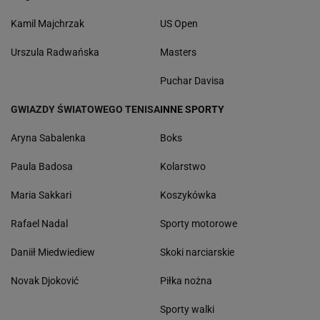
Kamil Majchrzak
US Open
Urszula Radwańska
Masters
Puchar Davisa
GWIAZDY ŚWIATOWEGO TENISA
INNE SPORTY
Aryna Sabalenka
Boks
Paula Badosa
Kolarstwo
Maria Sakkari
Koszykówka
Rafael Nadal
Sporty motorowe
Daniił Miedwiediew
Skoki narciarskie
Novak Djoković
Piłka nożna
Sporty walki