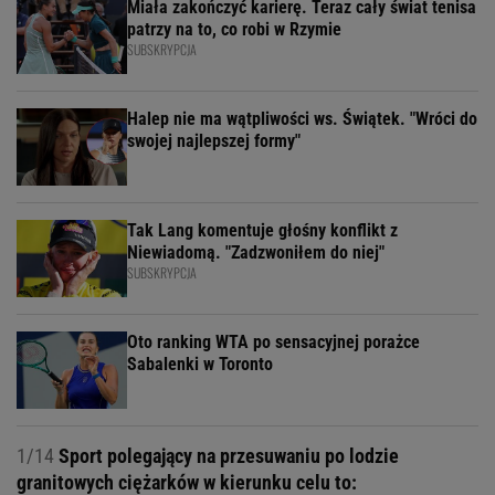
Miała zakończyć karierę. Teraz cały świat tenisa
patrzy na to, co robi w Rzymie
SUBSKRYPCJA
Halep nie ma wątpliwości ws. Świątek. "Wróci do
swojej najlepszej formy"
Tak Lang komentuje głośny konflikt z
Niewiadomą. "Zadzwoniłem do niej"
SUBSKRYPCJA
Oto ranking WTA po sensacyjnej porażce
Sabalenki w Toronto
1/14
Sport polegający na przesuwaniu po lodzie
granitowych ciężarków w kierunku celu to: