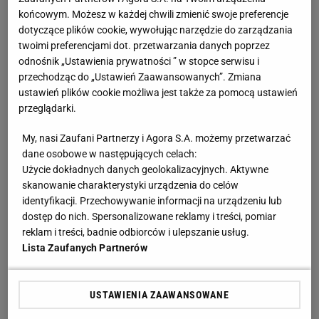
Zobacz wideo
Sport.pl PLUS
końcowym. Możesz w każdej chwili zmienić swoje preferencje
dotyczące plików cookie, wywołując narzędzie do zarządzania
Karol Stopa nie przekreśla jeszcze Huberta
twoimi preferencjami dot. przetwarzania danych poprzez
odnośnik „Ustawienia prywatności ” w stopce serwisu i
Hurkacza, ale...
przechodząc do „Ustawień Zaawansowanych”. Zmiana
ustawień plików cookie możliwa jest także za pomocą ustawień
Podczas rywalizacji United Cup 2026 Hubert
przeglądarki.
Hurkacz pewnie wygrał m.in.
z Alexandrem
My, nasi Zaufani Partnerzy i Agora S.A. możemy przetwarzać
Zverevem (3. ATP)
,
Taylorem Fritzem (7. ATP)
czy
dane osobowe w następujących celach:
weteranem Stanem Wawrinką (125. ATP)
. Kolejne
Użycie dokładnych danych geolokalizacyjnych. Aktywne
skanowanie charakterystyki urządzenia do celów
tygodnie przyniosły jednak przeczącą odpowiedź na
identyfikacji. Przechowywanie informacji na urządzeniu lub
pytanie: "czy Hurkacz wraca do dobrej formy?". Po
dostęp do nich. Spersonalizowane reklamy i treści, pomiar
szybkich odpadnięciach w następnych turniejach
reklam i treści, badnie odbiorców i ulepszanie usług.
Lista Zaufanych Partnerów
Wrocławianin zdecydował o występach w
challengerach, a także o roszadzie w swoim sztabie
szkoleniowym. Nicolasa Massu zmienił Cervara.
USTAWIENIA ZAAWANSOWANE