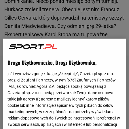
Dominikanie. Nieco ponad miesiąc po tym turnieju
Hurkacz zmienił trenera. Obecnie jest nim Francuz
Gilles Cervara, który doprowadził na tenisowy szczyt
Daniiła Miedwiediewa. Czy odmieni grę 29-latka?
Ekspert tenisowy Karol Stopa ma tu poważne
wątpliwości.
Droga Użytkowniczko, Drogi Użytkowniku,
jeśli wyrazisz zgodę klikając „Akceptuję”, Gazeta.pl sp. z o.o.
oraz jej Zaufani Partnerzy, w tym [
676
] Zaufanych Partnerów
IAB, jak również Agora S.A. będąca spółką powiązaną z
Gazeta.pl sp. z o.o., będą przetwarzać Twoje dane osobowe
takie jak adresy IP, adresy e-mail czy identyfikatory plików
cookie lub inne informacje zapisane w tych plikach do celów
marketingowych, w szczególności na potrzeby wyświetlania
reklam dopasowanych do Twoich zainteresowań i preferencji w
swoich serwisach, aplikacjach i w Internecie lub personalizacji