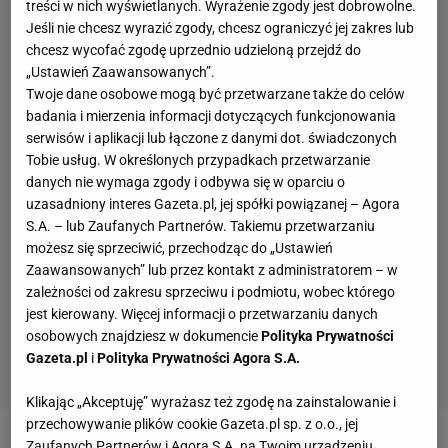
treści w nich wyświetlanych. Wyrażenie zgody jest dobrowolne.
Jeśli nie chcesz wyrazić zgody, chcesz ograniczyć jej zakres lub
chcesz wycofać zgodę uprzednio udzieloną przejdź do
„Ustawień Zaawansowanych”.
Twoje dane osobowe mogą być przetwarzane także do celów
badania i mierzenia informacji dotyczących funkcjonowania
serwisów i aplikacji lub łączone z danymi dot. świadczonych
Tobie usług. W określonych przypadkach przetwarzanie
danych nie wymaga zgody i odbywa się w oparciu o
uzasadniony interes Gazeta.pl, jej spółki powiązanej – Agora
S.A. – lub Zaufanych Partnerów. Takiemu przetwarzaniu
możesz się sprzeciwić, przechodząc do „Ustawień
Zaawansowanych” lub przez kontakt z administratorem – w
zależności od zakresu sprzeciwu i podmiotu, wobec którego
jest kierowany. Więcej informacji o przetwarzaniu danych
osobowych znajdziesz w dokumencie
Polityka Prywatności
Gazeta.pl
i
Polityka Prywatności Agora S.A.
Klikając „Akceptuję” wyrażasz też zgodę na zainstalowanie i
przechowywanie plików cookie Gazeta.pl sp. z o.o., jej
Zaufanych Partnerów i Agora S.A. na Twoim urządzeniu