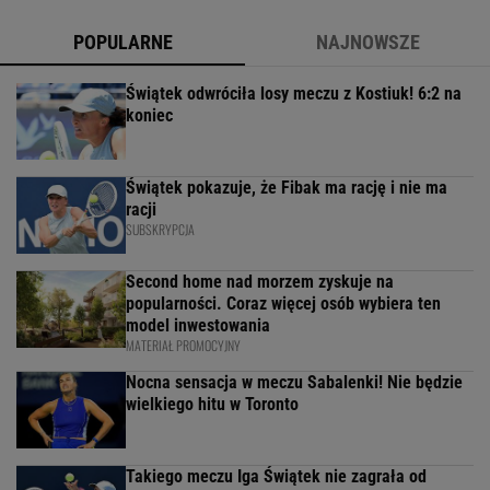
POPULARNE
NAJNOWSZE
Świątek odwróciła losy meczu z Kostiuk! 6:2 na
koniec
Świątek pokazuje, że Fibak ma rację i nie ma
racji
SUBSKRYPCJA
Second home nad morzem zyskuje na
popularności. Coraz więcej osób wybiera ten
model inwestowania
MATERIAŁ PROMOCYJNY
Nocna sensacja w meczu Sabalenki! Nie będzie
wielkiego hitu w Toronto
Takiego meczu Iga Świątek nie zagrała od