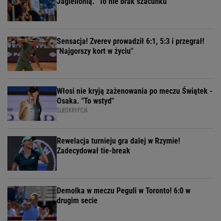
Jagiellonią. "To nie brak szacunku"
Sensacja! Zverev prowadził 6:1, 5:3 i przegrał!
"Najgorszy kort w życiu"
Włosi nie kryją zażenowania po meczu Świątek -
Osaka. "To wstyd"
SUBSKRYPCJA
Rewelacja turnieju gra dalej w Rzymie!
Zadecydował tie-break
Demolka w meczu Peguli w Toronto! 6:0 w
drugim secie