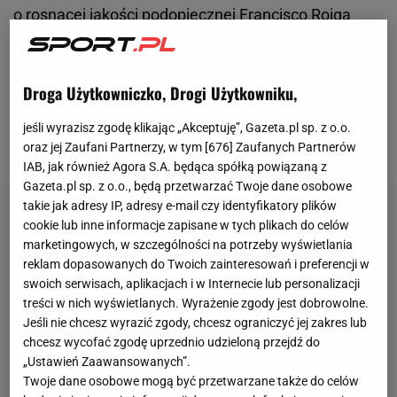
o rosnącej jakości podopiecznej Francisco Roiga
przekonała się Elisabetta Cocciaretto, następnie
wyższość Świątek musiała uznać Naomi Osaka, a
Droga Użytkowniczko, Drogi Użytkowniku,
przy będącej w tak fenomenalnej dyspozycji
Raszyniance szans nie miała również Jessica
jeśli wyrazisz zgodę klikając „Akceptuję”, Gazeta.pl sp. z o.o.
Pegula.
oraz jej Zaufani Partnerzy, w tym [
676
] Zaufanych Partnerów
IAB, jak również Agora S.A. będąca spółką powiązaną z
Gazeta.pl sp. z o.o., będą przetwarzać Twoje dane osobowe
takie jak adresy IP, adresy e-mail czy identyfikatory plików
cookie lub inne informacje zapisane w tych plikach do celów
marketingowych, w szczególności na potrzeby wyświetlania
reklam dopasowanych do Twoich zainteresowań i preferencji w
swoich serwisach, aplikacjach i w Internecie lub personalizacji
treści w nich wyświetlanych. Wyrażenie zgody jest dobrowolne.
Jeśli nie chcesz wyrazić zgody, chcesz ograniczyć jej zakres lub
chcesz wycofać zgodę uprzednio udzieloną przejdź do
„Ustawień Zaawansowanych”.
Twoje dane osobowe mogą być przetwarzane także do celów