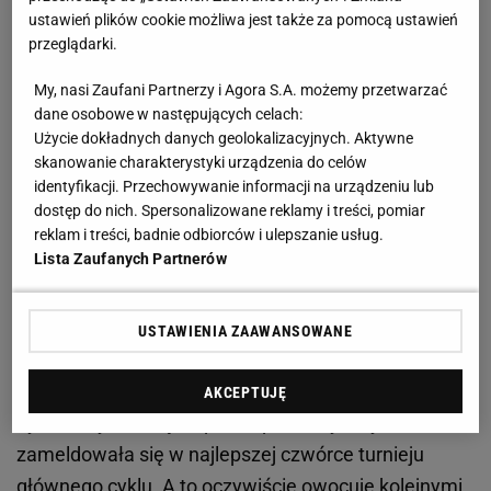
Zobacz wideo
Sport.pl PLUS
ustawień plików cookie możliwa jest także za pomocą ustawień
przeglądarki.
Świątek zdemolowała kolejną rywalkę. Umacnia się
My, nasi Zaufani Partnerzy i Agora S.A. możemy przetwarzać
dane osobowe w następujących celach:
na trzecim miejscu w rankingu WTA
Użycie dokładnych danych geolokalizacyjnych. Aktywne
skanowanie charakterystyki urządzenia do celów
29 minut - tyle czasu zajęło Świątek pokonanie
identyfikacji. Przechowywanie informacji na urządzeniu lub
Amerykanki w pierwszym secie ćwierćfinałowego
dostęp do nich. Spersonalizowane reklamy i treści, pomiar
reklam i treści, badnie odbiorców i ulepszanie usług.
meczu
rezultatem 6:1. W drugiej partii Polka także
Lista Zaufanych Partnerów
grała pewnie i nie pozwoliła swojej rywalce ze
Stanów Zjednoczonych na powrót do rywalizacji.
USTAWIENIA ZAAWANSOWANE
Ostatecznie zwyciężyła 6:2. Cały mecz trwał
zaledwie 68 minut.
AKCEPTUJĘ
Tym samym Świątek po raz pierwszy w tym sezonie
zameldowała się w najlepszej czwórce turnieju
głównego cyklu. A to oczywiście owocuje kolejnymi