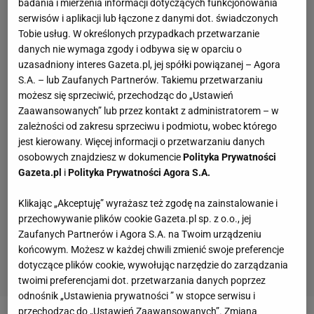
badania i mierzenia informacji dotyczących funkcjonowania
serwisów i aplikacji lub łączone z danymi dot. świadczonych
Tobie usług. W określonych przypadkach przetwarzanie
danych nie wymaga zgody i odbywa się w oparciu o
uzasadniony interes Gazeta.pl, jej spółki powiązanej – Agora
S.A. – lub Zaufanych Partnerów. Takiemu przetwarzaniu
możesz się sprzeciwić, przechodząc do „Ustawień
Zaawansowanych” lub przez kontakt z administratorem – w
zależności od zakresu sprzeciwu i podmiotu, wobec którego
jest kierowany. Więcej informacji o przetwarzaniu danych
osobowych znajdziesz w dokumencie
Polityka Prywatności
Gazeta.pl
i
Polityka Prywatności Agora S.A.
Klikając „Akceptuję” wyrażasz też zgodę na zainstalowanie i
przechowywanie plików cookie Gazeta.pl sp. z o.o., jej
Zaufanych Partnerów i Agora S.A. na Twoim urządzeniu
końcowym. Możesz w każdej chwili zmienić swoje preferencje
dotyczące plików cookie, wywołując narzędzie do zarządzania
twoimi preferencjami dot. przetwarzania danych poprzez
odnośnik „Ustawienia prywatności ” w stopce serwisu i
przechodząc do „Ustawień Zaawansowanych”. Zmiana