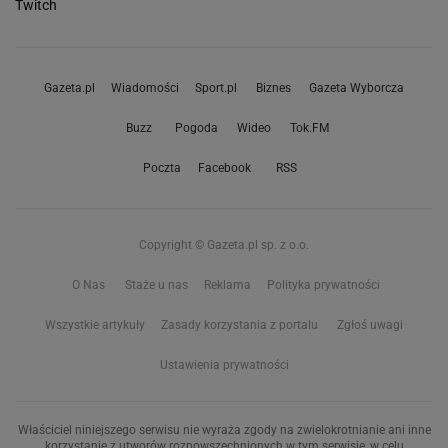
Twitch
Gazeta.pl
Wiadomości
Sport.pl
Biznes
Gazeta Wyborcza
Buzz
Pogoda
Wideo
Tok.FM
Poczta
Facebook
RSS
Copyright © Gazeta.pl sp. z o.o.
O Nas
Staże u nas
Reklama
Polityka prywatności
Wszystkie artykuły
Zasady korzystania z portalu
Zgłoś uwagi
Ustawienia prywatności
Właściciel niniejszego serwisu nie wyraża zgody na zwielokrotnianie ani inne
korzystanie z utworów rozpowszechnionych w tym serwisie, w celu