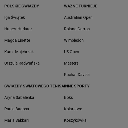
POLSKIE GWIAZDY
WAŻNE TURNIEJE
Iga Świątek
Australian Open
Hubert Hurkacz
Roland Garros
Magda Linette
Wimbledon
Kamil Majchrzak
US Open
Urszula Radwańska
Masters
Puchar Davisa
GWIAZDY ŚWIATOWEGO TENISA
INNE SPORTY
Aryna Sabalenka
Boks
Paula Badosa
Kolarstwo
Maria Sakkari
Koszykówka