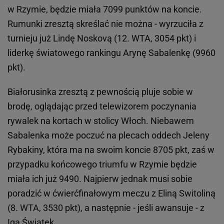
w Rzymie, będzie miała 7099 punktów na koncie.
Rumunki zresztą skreślać nie można - wyrzuciła z
turnieju już Lindę Noskovą (12. WTA, 3054 pkt) i
liderkę światowego rankingu Arynę Sabalenkę (9960
pkt).
Białorusinka zresztą z pewnością pluje sobie w
brodę, oglądając przed telewizorem poczynania
rywalek na kortach w stolicy Włoch. Niebawem
Sabalenka może poczuć na plecach oddech Jeleny
Rybakiny, która ma na swoim koncie 8705 pkt, zaś w
przypadku końcowego triumfu w Rzymie będzie
miała ich już 9490. Najpierw jednak musi sobie
poradzić w ćwierćfinałowym meczu z Eliną Switoliną
(8. WTA, 3530 pkt), a następnie - jeśli awansuje - z
Igą Świątek.