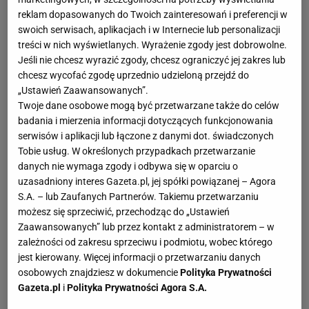
reklam dopasowanych do Twoich zainteresowań i preferencji w
swoich serwisach, aplikacjach i w Internecie lub personalizacji
treści w nich wyświetlanych. Wyrażenie zgody jest dobrowolne.
Jeśli nie chcesz wyrazić zgody, chcesz ograniczyć jej zakres lub
chcesz wycofać zgodę uprzednio udzieloną przejdź do
„Ustawień Zaawansowanych”.
Twoje dane osobowe mogą być przetwarzane także do celów
badania i mierzenia informacji dotyczących funkcjonowania
serwisów i aplikacji lub łączone z danymi dot. świadczonych
Tobie usług. W określonych przypadkach przetwarzanie
danych nie wymaga zgody i odbywa się w oparciu o
uzasadniony interes Gazeta.pl, jej spółki powiązanej – Agora
S.A. – lub Zaufanych Partnerów. Takiemu przetwarzaniu
możesz się sprzeciwić, przechodząc do „Ustawień
Zaawansowanych” lub przez kontakt z administratorem – w
zależności od zakresu sprzeciwu i podmiotu, wobec którego
jest kierowany. Więcej informacji o przetwarzaniu danych
osobowych znajdziesz w dokumencie
Polityka Prywatności
Gazeta.pl
i
Polityka Prywatności Agora S.A.