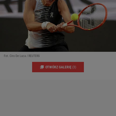
Fot. Ciro De Luca / REUTERS
OTWÓRZ GALERIĘ
(3)