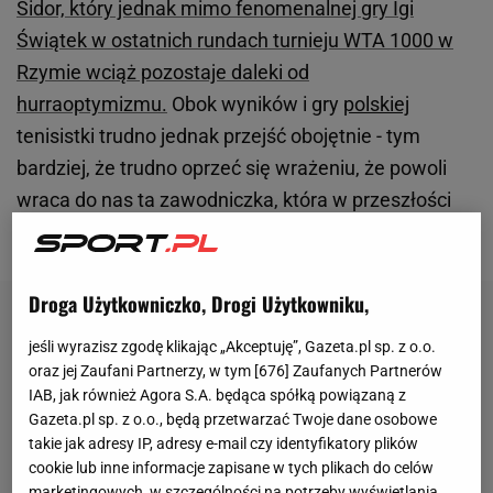
Sidor, który jednak mimo fenomenalnej gry Igi
Świątek w ostatnich rundach turnieju WTA 1000 w
Rzymie wciąż pozostaje daleki od
hurraoptymizmu.
Obok wyników i gry
polskiej
tenisistki trudno jednak przejść obojętnie - tym
bardziej, że trudno oprzeć się wrażeniu, że powoli
wraca do nas ta zawodniczka, która w przeszłości
dominowała na światowych kortach.
Droga Użytkowniczko, Drogi Użytkowniku,
jeśli wyrazisz zgodę klikając „Akceptuję”, Gazeta.pl sp. z o.o.
oraz jej Zaufani Partnerzy, w tym [
676
] Zaufanych Partnerów
IAB, jak również Agora S.A. będąca spółką powiązaną z
Gazeta.pl sp. z o.o., będą przetwarzać Twoje dane osobowe
takie jak adresy IP, adresy e-mail czy identyfikatory plików
cookie lub inne informacje zapisane w tych plikach do celów
marketingowych, w szczególności na potrzeby wyświetlania