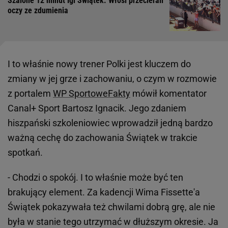
Szalone 12 minut Igi Świątek. Włosi przecierali
oczy ze zdumienia
I to właśnie nowy trener Polki jest kluczem do
zmiany w jej grze i zachowaniu, o czym w rozmowie
z portalem
WP SportoweFakty
mówił komentator
Canal+ Sport Bartosz Ignacik. Jego zdaniem
hiszpański szkoleniowiec wprowadził jedną bardzo
ważną cechę do zachowania Świątek w trakcie
spotkań.
- Chodzi o spokój. I to właśnie może być ten
brakujący element. Za kadencji Wima Fissette'a
Świątek pokazywała też chwilami dobrą grę, ale nie
była w stanie tego utrzymać w dłuższym okresie. Ja