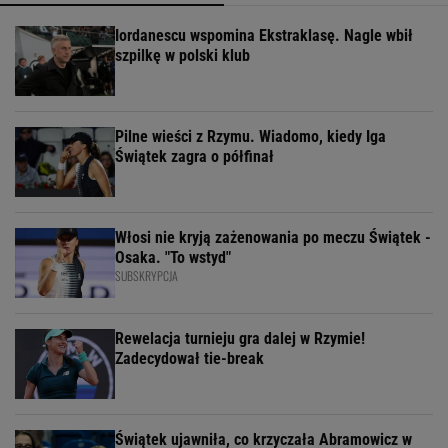
Iordanescu wspomina Ekstraklasę. Nagle wbił
szpilkę w polski klub
Pilne wieści z Rzymu. Wiadomo, kiedy Iga
Świątek zagra o półfinał
Włosi nie kryją zażenowania po meczu Świątek -
Osaka. "To wstyd"
SUBSKRYPCJA
Rewelacja turnieju gra dalej w Rzymie!
Zadecydował tie-break
Świątek ujawniła, co krzyczała Abramowicz w