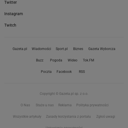
Twitter
Instagram
Twitch
Gazeta.pl
Wiadomości
Sport.pl
Biznes
Gazeta Wyborcza
Buzz
Pogoda
Wideo
Tok.FM
Poczta
Facebook
RSS
Copyright © Gazeta.pl sp. z o.o.
O Nas
Staże u nas
Reklama
Polityka prywatności
Wszystkie artykuły
Zasady korzystania z portalu
Zgłoś uwagi