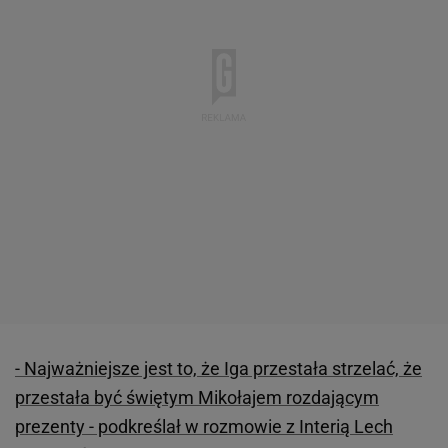
- Najważniejsze jest to, że Iga przestała strzelać, że
przestała być świętym Mikołajem rozdającym
prezenty - podkreślał w rozmowie z Interią Lech