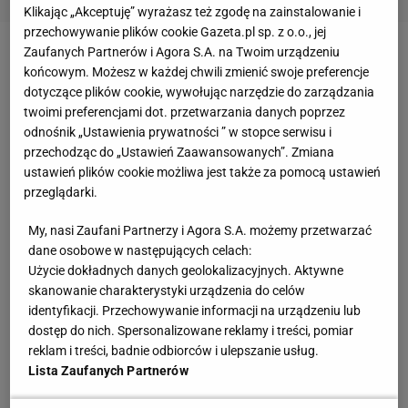
Klikając „Akceptuję” wyrażasz też zgodę na zainstalowanie i
przechowywanie plików cookie Gazeta.pl sp. z o.o., jej
Zaufanych Partnerów i Agora S.A. na Twoim urządzeniu
Zobacz wideo
Robert Lewandowski zaskoczył Igę
końcowym. Możesz w każdej chwili zmienić swoje preferencje
Świątek. "Nie zdawała sobie sprawy"
dotyczące plików cookie, wywołując narzędzie do zarządzania
twoimi preferencjami dot. przetwarzania danych poprzez
odnośnik „Ustawienia prywatności ” w stopce serwisu i
Świątek wraca do najlepszej formy? Ignacik jest nią
przechodząc do „Ustawień Zaawansowanych”. Zmiana
zachwycony
ustawień plików cookie możliwa jest także za pomocą ustawień
przeglądarki.
O wielkości trzeciej rakiety świata przekonały się już
My, nasi Zaufani Partnerzy i Agora S.A. możemy przetwarzać
Caty McNally, Elisabetta Cocciaretto i Naomi Osaka.
dane osobowe w następujących celach:
Paradoksalnie Polka największe problemy miała z tą
Użycie dokładnych danych geolokalizacyjnych. Aktywne
skanowanie charakterystyki urządzenia do celów
pierwszą, gdyż musiała rozegrać z Amerykanką aż
identyfikacji. Przechowywanie informacji na urządzeniu lub
trzy sety. Z Włoszką i Japonką z kolei poradziła
dostęp do nich. Spersonalizowane reklamy i treści, pomiar
sobie bez najmniejszych problemów. Szczególny
reklam i treści, badnie odbiorców i ulepszanie usług.
Lista Zaufanych Partnerów
podziw wzbudza to, jak Świątek zdominowała Osakę
w starciu 1/8 finału, rozbijając podopieczną