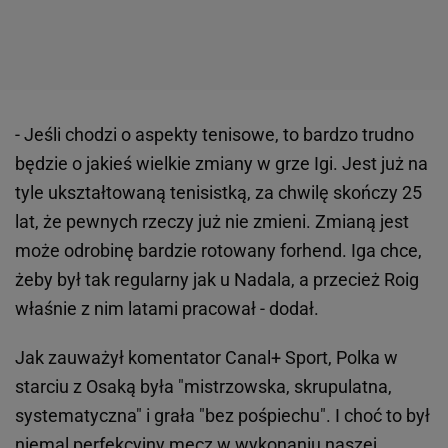
- Jeśli chodzi o aspekty tenisowe, to bardzo trudno
będzie o jakieś wielkie zmiany w grze Igi. Jest już na
tyle ukształtowaną tenisistką, za chwilę skończy 25
lat, że pewnych rzeczy już nie zmieni. Zmianą jest
może odrobinę bardzie rotowany forhend. Iga chce,
żeby był tak regularny jak u Nadala, a przecież Roig
właśnie z nim latami pracował - dodał.
Jak zauważył komentator Canal+ Sport, Polka w
starciu z Osaką była "mistrzowska, skrupulatna,
systematyczna" i grała "bez pośpiechu". I choć to był
niemal perfekcyjny mecz w wykonaniu naszej