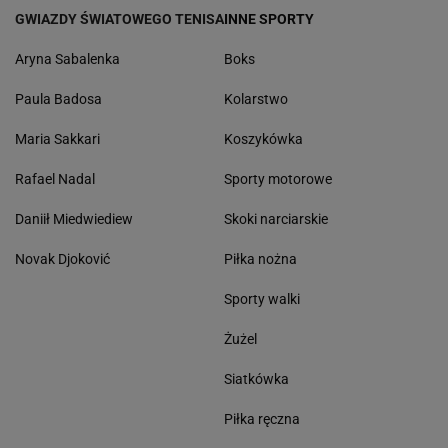
GWIAZDY ŚWIATOWEGO TENISA
INNE SPORTY
Aryna Sabalenka
Boks
Paula Badosa
Kolarstwo
Maria Sakkari
Koszykówka
Rafael Nadal
Sporty motorowe
Daniił Miedwiediew
Skoki narciarskie
Novak Djoković
Piłka nożna
Sporty walki
Żużel
Siatkówka
Piłka ręczna