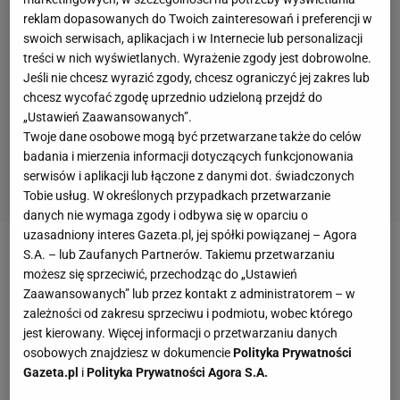
reklam dopasowanych do Twoich zainteresowań i preferencji w
swoich serwisach, aplikacjach i w Internecie lub personalizacji
treści w nich wyświetlanych. Wyrażenie zgody jest dobrowolne.
Jeśli nie chcesz wyrazić zgody, chcesz ograniczyć jej zakres lub
chcesz wycofać zgodę uprzednio udzieloną przejdź do
„Ustawień Zaawansowanych”.
Twoje dane osobowe mogą być przetwarzane także do celów
badania i mierzenia informacji dotyczących funkcjonowania
serwisów i aplikacji lub łączone z danymi dot. świadczonych
Tobie usług. W określonych przypadkach przetwarzanie
danych nie wymaga zgody i odbywa się w oparciu o
uzasadniony interes Gazeta.pl, jej spółki powiązanej – Agora
S.A. – lub Zaufanych Partnerów. Takiemu przetwarzaniu
Zobacz wideo
Daria Abramowicz może zostać z Igą
możesz się sprzeciwić, przechodząc do „Ustawień
Świątek do końca! "Bardzo jej ufa"
Zaawansowanych” lub przez kontakt z administratorem – w
zależności od zakresu sprzeciwu i podmiotu, wobec którego
jest kierowany. Więcej informacji o przetwarzaniu danych
Coco Gauff w hitowym ćwierćfinale zmierzyła się z
osobowych znajdziesz w dokumencie
Polityka Prywatności
wielką nadzieją rosyjskiego
tenisa
, 19-letnią Mirrą
Gazeta.pl
i
Polityka Prywatności Agora S.A.
Andriejewą (7. WTA). Dotychczas zawodniczki grały