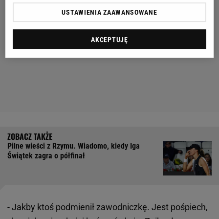
USTAWIENIA ZAAWANSOWANE
AKCEPTUJĘ
Pilne wieści z Rzymu. Wiadomo, kiedy Iga
Świątek zagra o półfinał
- Jakby ktoś podmienił zawodniczkę. Jest pośpiech,