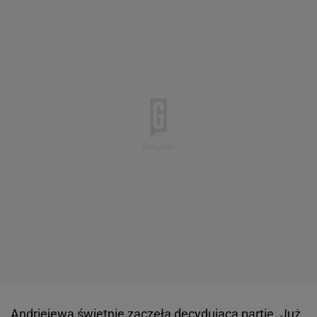
Andriejewa świetnie zaczęła decydującą partię. Już