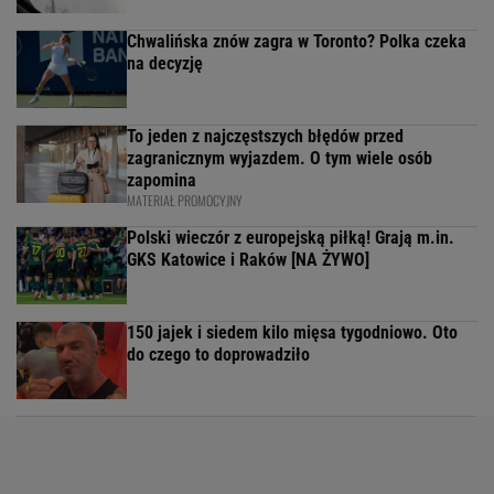
Chwalińska znów zagra w Toronto? Polka czeka
na decyzję
To jeden z najczęstszych błędów przed
zagranicznym wyjazdem. O tym wiele osób
zapomina
MATERIAŁ PROMOCYJNY
Polski wieczór z europejską piłką! Grają m.in.
GKS Katowice i Raków [NA ŻYWO]
150 jajek i siedem kilo mięsa tygodniowo. Oto
do czego to doprowadziło