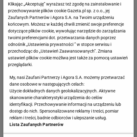
Klikając „Akceptuję” wyrażasz też zgodę na zainstalowanie i
ze sobą cztery razy i za każdym razem wygrywała
przechowywanie plików cookie Gazeta.pl sp. z o.o., jej
Gauff.
Zaufanych Partnerów i Agora S.A. na Twoim urządzeniu
końcowym. Możesz w każdej chwili zmienić swoje preferencje
Teraz w pierwszym secie przy stanie 3:3 Rosjanka
dotyczące plików cookie, wywołując narzędzie do zarządzania
twoimi preferencjami dot. przetwarzania danych poprzez
przełamała rywalkę. Potem utrzymała przewagę
odnośnik „Ustawienia prywatności ” w stopce serwisu i
bardzo pewnie, bo w dwóch swoich gemach
przechodząc do „Ustawień Zaawansowanych”. Zmiana
serwisowych nie przegrała punktu.
ustawień plików cookie możliwa jest także za pomocą ustawień
przeglądarki.
My, nasi Zaufani Partnerzy i Agora S.A. możemy przetwarzać
dane osobowe w następujących celach:
Użycie dokładnych danych geolokalizacyjnych. Aktywne
skanowanie charakterystyki urządzenia do celów
identyfikacji. Przechowywanie informacji na urządzeniu lub
dostęp do nich. Spersonalizowane reklamy i treści, pomiar
reklam i treści, badnie odbiorców i ulepszanie usług.
Lista Zaufanych Partnerów