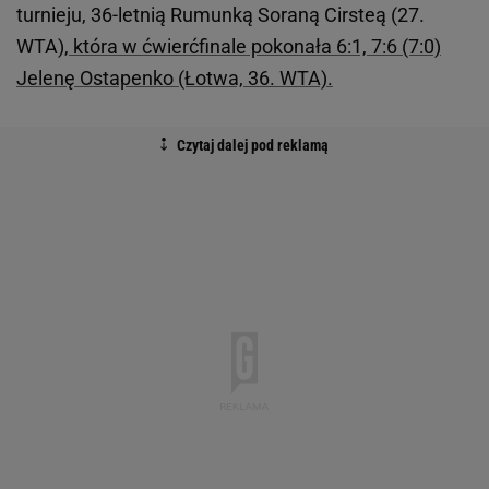
turnieju, 36-letnią Rumunką Soraną Cirsteą (27.
WTA),
która w ćwierćfinale pokonała 6:1, 7:6 (7:0)
Jelenę Ostapenko (Łotwa, 36. WTA).