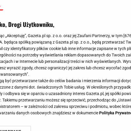
ko, Drogi Użytkowniku,
jąc „Akceptuję”, Gazeta.pl sp. z o.o. oraz jej Zaufani Partnerzy, w tym [
67
.A. będąca spółką powiązaną z Gazeta.pl sp. z o.o., będą przetwarzać T
ail czy identyfikatory plików cookie lub inne informacje zapisane w tych p
gólności na potrzeby wyświetlania reklam dopasowanych do Twoich zain
acjach i w Internecie lub personalizacji treści w nich wyświetlanych. Wyr
cesz wyrazić zgody, chcesz ograniczyć jej zakres lub chcesz wycofać zgo
aawansowanych”.
 być przetwarzane także do celów badania i mierzenia informacji dot
 łączone z danymi dot. świadczonych Tobie usług. W określonych przypad
i odbywa się w oparciu o uzasadniony interes Gazeta.pl, jej spółki powi
. Takiemu przetwarzaniu możesz się sprzeciwić, przechodząc do „Ust
nistratorem – w zależności od zakresu sprzeciwu i podmiotu, wobec które
etwarzaniu danych osobowych znajdziesz w dokumencie
Polityka Prywatn