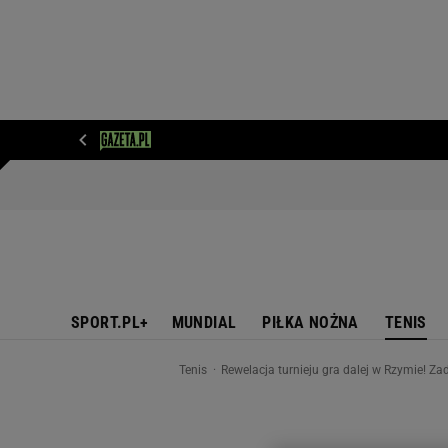
WIADOMOŚCI
NEXT
SPORT
PLOTEK
D
SPORT.PL+
MUNDIAL
PIŁKA NOŻNA
TENIS
Tenis
Rewelacja turnieju gra dalej w Rzymie! Za