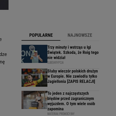
POPULARNE
NAJNOWSZE
e
Trzy minuty i wstrząs u Igi
Świątek. Szkoda, że Roig tego
odze
nie widział
nnę
SUBSKRYPCJA
Słaby wieczór polskich drużyn
w Europie. Nie zawiodła tylko
Jagiellonia [ZAPIS RELACJI]
To jeden z najczęstszych
błędów przed zagranicznym
wyjazdem. O tym wiele osób
zapomina
MATERIAŁ PROMOCYJNY