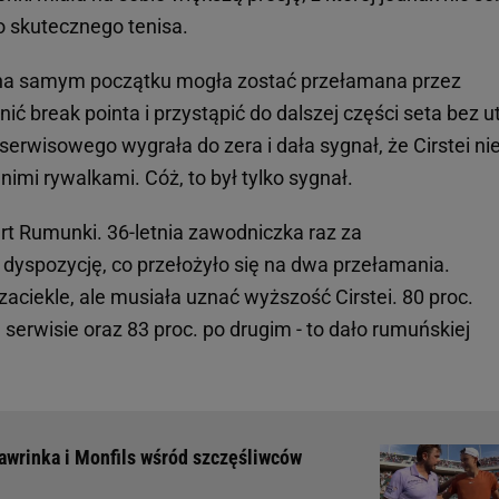
go skutecznego tenisa.
ż na samym początku mogła zostać przełamana przez
nić break pointa i przystąpić do dalszej części seta bez u
erwisowego wygrała do zera i dała sygnał, że Cirstei ni
nimi rywalkami. Cóż, to był tylko sygnał.
t Rumunki. 36-letnia zawodniczka raz za
yspozycję, co przełożyło się na dwa przełamania.
aciekle, ale musiała uznać wyższość Cirstei. 80 proc.
erwisie oraz 83 proc. po drugim - to dało rumuńskiej
Wawrinka i Monfils wśród szczęśliwców