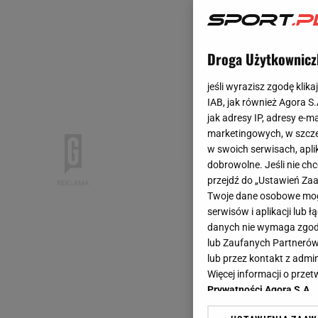
Droga Użytkownicz
jeśli wyrazisz zgodę klika
IAB, jak również Agora S
jak adresy IP, adresy e-m
marketingowych, w szcze
w swoich serwisach, aplik
dobrowolne. Jeśli nie ch
przejdź do „Ustawień Z
Twoje dane osobowe mogą
serwisów i aplikacji lub
danych nie wymaga zgody 
lub Zaufanych Partnerów
lub przez kontakt z admi
Więcej informacji o prz
Prywatności Agora S.A.