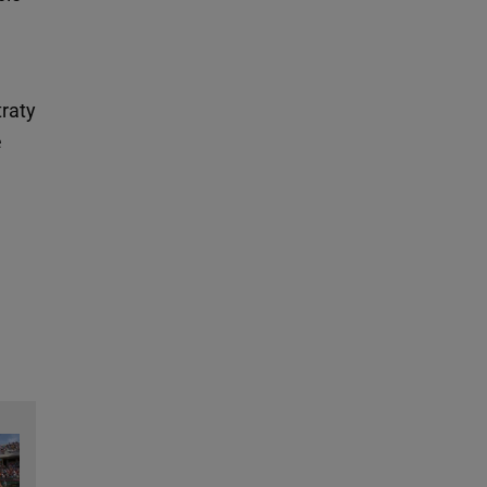
traty
e