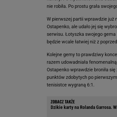
nie robiła. Po prostu grała swoje
W pierwszej partii wprawdzie ju
Ostapenko, ale udało jej się wybro
serwisu. Łotyszka swojego gema s
będzie wcale łatwiej niż z poprzed
Kolejne gemy to prawdziwy koncer
razem udowadniała fenomenalną d
Ostapenko wprawdzie broniła się z
punktów zdobytych po pierwszym s
tenisistce wygraną 6:1.
Dzikie karty na Rolanda Garrosa. 