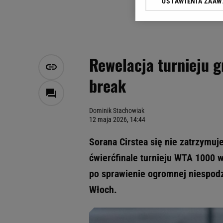
USTAWIENIA ZAA
Klikając „Akceptuję” wyra
Zaufanych Partnerów i A
dotyczące plików cookie,
odnośnik „Ustawienia pr
plików cookie możliwa je
Rewelacja turnieju g
My, nasi Zaufani Partne
break
Użycie dokładnych danych
Przechowywanie informacji
badnie odbiorców i uleps
Dominik Stachowiak
12 maja 2026, 14:44
Sorana Cirstea się nie zatrzymu
ćwierćfinale turnieju WTA 1000 
po sprawienie ogromnej niespodzi
Włoch.