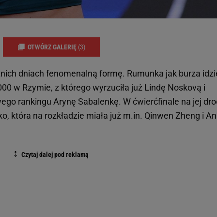
OTWÓRZ GALERIĘ
(3)
tnich dniach fenomenalną formę. Rumunka jak burza idzi
00 w Rzymie, z którego wyrzuciła już Lindę Noskovą i
ego rankingu Arynę Sabalenkę. W ćwierćfinale na jej dr
o, która na rozkładzie miała już m.in. Qinwen Zheng i A