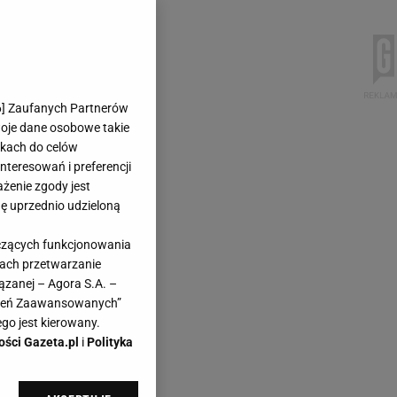
6
] Zaufanych Partnerów
woje dane osobowe takie
likach do celów
teresowań i preferencji
ażenie zgody jest
dę uprzednio udzieloną
yczących funkcjonowania
kach przetwarzanie
ązanej – Agora S.A. –
awień Zaawansowanych”
go jest kierowany.
ości Gazeta.pl
i
Polityka