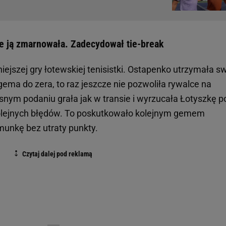
le ją zmarnowała. Zadecydował tie-break
iejszej gry łotewskiej tenisistki. Ostapenko utrzymała s
gema do zera, to raz jeszcze nie pozwoliła rywalce na
snym podaniu grała jak w transie i wyrzucała Łotyszkę p
 kolejnych błędów. To poskutkowało kolejnym gemem
nkę bez utraty punkty.