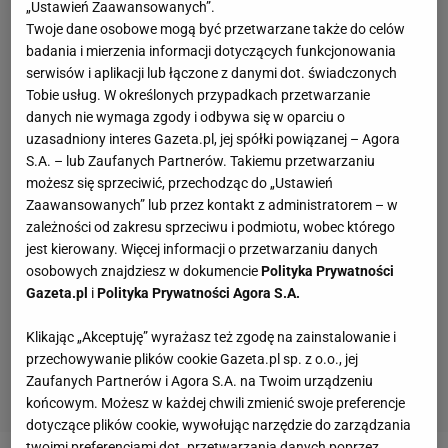
„Ustawień Zaawansowanych”.
Twoje dane osobowe mogą być przetwarzane także do celów
badania i mierzenia informacji dotyczących funkcjonowania
serwisów i aplikacji lub łączone z danymi dot. świadczonych
Tobie usług. W określonych przypadkach przetwarzanie
danych nie wymaga zgody i odbywa się w oparciu o
uzasadniony interes Gazeta.pl, jej spółki powiązanej – Agora
S.A. – lub Zaufanych Partnerów. Takiemu przetwarzaniu
możesz się sprzeciwić, przechodząc do „Ustawień
Zaawansowanych” lub przez kontakt z administratorem – w
zależności od zakresu sprzeciwu i podmiotu, wobec którego
jest kierowany. Więcej informacji o przetwarzaniu danych
osobowych znajdziesz w dokumencie
Polityka Prywatności
Gazeta.pl
i
Polityka Prywatności Agora S.A.
Klikając „Akceptuję” wyrażasz też zgodę na zainstalowanie i
przechowywanie plików cookie Gazeta.pl sp. z o.o., jej
Zaufanych Partnerów i Agora S.A. na Twoim urządzeniu
końcowym. Możesz w każdej chwili zmienić swoje preferencje
dotyczące plików cookie, wywołując narzędzie do zarządzania
twoimi preferencjami dot. przetwarzania danych poprzez