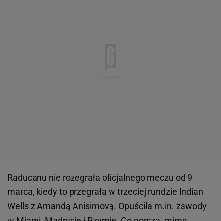
Raducanu nie rozegrała oficjalnego meczu od 9
marca, kiedy to przegrała w trzeciej rundzie Indian
Wells z Amandą Anisimovą. Opuściła m.in. zawody
w Miami, Madrycie i Rzymie. Co gorsza, mimo