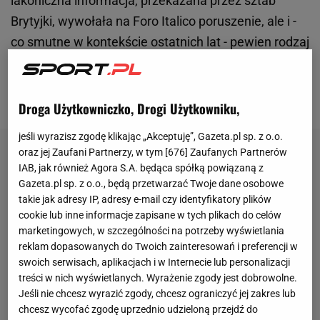
lakoniczna informacja, przekazana przez sztab
Brytyjki, wywołała na Foro Italico poruszenie, ale i -
co smutne w kontekście ostatnich lat - pewien rodzaj
znużenia. Scenariusz, który rozegrał się w stolicy
Włoch, był bowiem nie tyle pechowy, co wręcz
kuriozalny.
Droga Użytkowniczko, Drogi Użytkowniku,
jeśli wyrazisz zgodę klikając „Akceptuję”, Gazeta.pl sp. z o.o.
oraz jej Zaufani Partnerzy, w tym [
676
] Zaufanych Partnerów
IAB, jak również Agora S.A. będąca spółką powiązaną z
Gazeta.pl sp. z o.o., będą przetwarzać Twoje dane osobowe
takie jak adresy IP, adresy e-mail czy identyfikatory plików
cookie lub inne informacje zapisane w tych plikach do celów
marketingowych, w szczególności na potrzeby wyświetlania
reklam dopasowanych do Twoich zainteresowań i preferencji w
swoich serwisach, aplikacjach i w Internecie lub personalizacji
treści w nich wyświetlanych. Wyrażenie zgody jest dobrowolne.
Jeśli nie chcesz wyrazić zgody, chcesz ograniczyć jej zakres lub
chcesz wycofać zgodę uprzednio udzieloną przejdź do