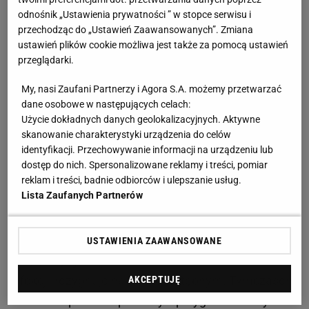
odnośnik „Ustawienia prywatności ” w stopce serwisu i
Zobacz wideo
Daria Abramowicz może zostać z Igą
przechodząc do „Ustawień Zaawansowanych”. Zmiana
Świątek do końca! "Bardzo jej ufa"
ustawień plików cookie możliwa jest także za pomocą ustawień
przeglądarki.
Brytyjka nie była w Rzymie jedynie "wirtualnie".
My, nasi Zaufani Partnerzy i Agora S.A. możemy przetwarzać
Trenowała na mączce przez ostatnie kilka dni,
dane osobowe w następujących celach:
przygotowując się do startu, a co więcej zdążyła
Użycie dokładnych danych geolokalizacyjnych. Aktywne
skanowanie charakterystyki urządzenia do celów
wypełnić wszystkie obowiązki medialne.
identyfikacji. Przechowywanie informacji na urządzeniu lub
Rozmawiała z dziennikarzami, uśmiechała się do
dostęp do nich. Spersonalizowane reklamy i treści, pomiar
kamer, analizowała swoją formę. Decyzja o
reklam i treści, badnie odbiorców i ulepszanie usług.
Lista Zaufanych Partnerów
wycofaniu zapadła w ostatniej chwili, niemal tuż
przed wejściem na kort. W zawodowym
tenisie
to
sytuacja nietypowa. Zazwyczaj zawodnik, który
USTAWIENIA ZAAWANSOWANE
czuje, że jego organizm odmawia posłuszeństwa po
infekcji, rezygnuje na etapie wstępnym. Tymczasem
AKCEPTUJĘ
Raducanu przeszła pełen cykl przygotowawczy na