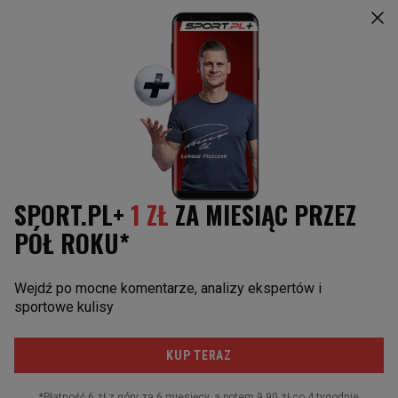
Paula Badosa
Kolarstwo
Maria Sakkari
Koszykówka
Rafael Nadal
Sporty motorowe
Daniił Miedwiediew
Skoki narciarskie
Novak Djoković
Piłka nożna
Sporty walki
Żużel
Siatkówka
Piłka ręczna
SOCIAL MEDIA
Facebook