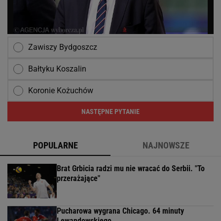
Zawiszy Bydgoszcz
Bałtyku Koszalin
Koronie Kożuchów
NASTĘPNE PYTANIE
POPULARNE
NAJNOWSZE
Brat Grbicia radzi mu nie wracać do Serbii. "To
przerażające"
Pucharowa wygrana Chicago. 64 minuty
Lewandowskiego