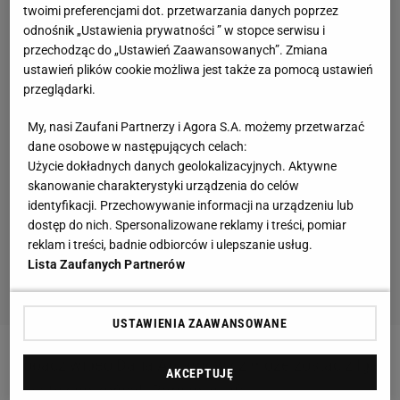
twoimi preferencjami dot. przetwarzania danych poprzez
odnośnik „Ustawienia prywatności ” w stopce serwisu i
przechodząc do „Ustawień Zaawansowanych”. Zmiana
ustawień plików cookie możliwa jest także za pomocą ustawień
przeglądarki.
My, nasi Zaufani Partnerzy i Agora S.A. możemy przetwarzać
dane osobowe w następujących celach:
Użycie dokładnych danych geolokalizacyjnych. Aktywne
skanowanie charakterystyki urządzenia do celów
identyfikacji. Przechowywanie informacji na urządzeniu lub
dostęp do nich. Spersonalizowane reklamy i treści, pomiar
reklam i treści, badnie odbiorców i ulepszanie usług.
Lista Zaufanych Partnerów
USTAWIENIA ZAAWANSOWANE
Zobacz wideo
Daria Abramowicz może zostać z Igą
AKCEPTUJĘ
Świątek do końca! "Bardzo jej ufa"