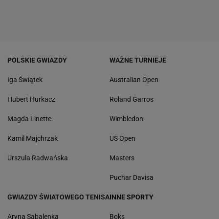
POLSKIE GWIAZDY
WAŻNE TURNIEJE
Iga Świątek
Australian Open
Hubert Hurkacz
Roland Garros
Magda Linette
Wimbledon
Kamil Majchrzak
US Open
Urszula Radwańska
Masters
Puchar Davisa
GWIAZDY ŚWIATOWEGO TENISA
INNE SPORTY
Aryna Sabalenka
Boks