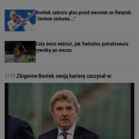
Kostiuk zabrała głos przed meczem ze Świątek.
"Jestem ciekawa..."
Cały świat widział, jak Switolina potraktowała
rywalkę po meczu
1/15
Zbigniew Boniek swoją karierę zaczynał w: