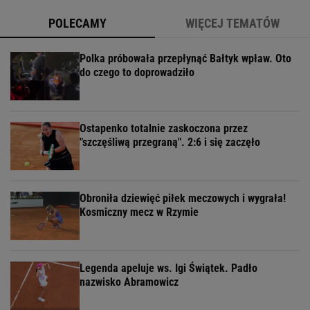
POLECAMY
WIĘCEJ TEMATÓW
Polka próbowała przepłynąć Bałtyk wpław. Oto
do czego to doprowadziło
Ostapenko totalnie zaskoczona przez
"szczęśliwą przegraną". 2:6 i się zaczęło
Obroniła dziewięć piłek meczowych i wygrała!
Kosmiczny mecz w Rzymie
Legenda apeluje ws. Igi Świątek. Padło
nazwisko Abramowicz