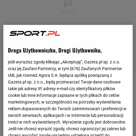
Droga Użytkowniczko, Drogi Użytkowniku,
jeśli wyrazisz zgodę klikając „Akceptuję”, Gazeta.pl sp. z o.o.
oraz jej Zaufani Partnerzy, w tym [
676
] Zaufanych Partnerów
IAB, jak również Agora S.A. będąca spółką powiązaną z
Gazeta.pl sp. z o.o., będą przetwarzać Twoje dane osobowe
Iga Świątek (3. WTA) udanie rozpoczęła rywalizację
takie jak adresy IP, adresy e-mail czy identyfikatory plików
cookie lub inne informacje zapisane w tych plikach do celów
w turnieju WTA 1000 w Rzymie. Reprezentantka
marketingowych, w szczególności na potrzeby wyświetlania
Polski, choć nie bez problemów, pokonała 6:1, 6:7
reklam dopasowanych do Twoich zainteresowań i preferencji w
(5), 6:3 Amerykankę Catherine McNally (63. WTA) w
swoich serwisach, aplikacjach i w Internecie lub personalizacji
treści w nich wyświetlanych. Wyrażenie zgody jest dobrowolne.
spotkaniu otwierającym piątkowe zmagania na
Jeśli nie chcesz wyrazić zgody, chcesz ograniczyć jej zakres lub
korcie centralnym. McNally to postać doskonale
chcesz wycofać zgodę uprzednio udzieloną przejdź do