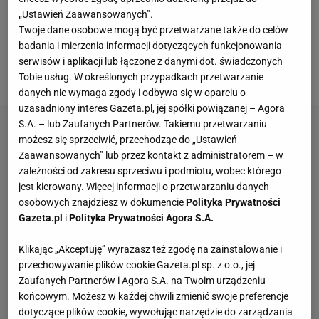
znana Świątek, ponieważ te tenisistki grały w deblu
„Ustawień Zaawansowanych”.
w juniorskich turniejach wielkoszlemowych, czego
Twoje dane osobowe mogą być przetwarzane także do celów
badania i mierzenia informacji dotyczących funkcjonowania
efektem były triumfy w Wimbledonie i Roland Garros
serwisów i aplikacji lub łączone z danymi dot. świadczonych
w 2018 r.
Tobie usług. W określonych przypadkach przetwarzanie
danych nie wymaga zgody i odbywa się w oparciu o
uzasadniony interes Gazeta.pl, jej spółki powiązanej – Agora
S.A. – lub Zaufanych Partnerów. Takiemu przetwarzaniu
możesz się sprzeciwić, przechodząc do „Ustawień
Zaawansowanych” lub przez kontakt z administratorem – w
zależności od zakresu sprzeciwu i podmiotu, wobec którego
jest kierowany. Więcej informacji o przetwarzaniu danych
osobowych znajdziesz w dokumencie
Polityka Prywatności
Gazeta.pl
i
Polityka Prywatności Agora S.A.
Klikając „Akceptuję” wyrażasz też zgodę na zainstalowanie i
przechowywanie plików cookie Gazeta.pl sp. z o.o., jej
Zaufanych Partnerów i Agora S.A. na Twoim urządzeniu
końcowym. Możesz w każdej chwili zmienić swoje preferencje
dotyczące plików cookie, wywołując narzędzie do zarządzania