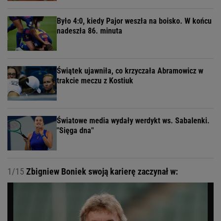
Było 4:0, kiedy Pajor weszła na boisko. W końcu
nadeszła 86. minuta
Świątek ujawniła, co krzyczała Abramowicz w
trakcie meczu z Kostiuk
Światowe media wydały werdykt ws. Sabalenki.
"Sięga dna"
1/15
Zbigniew Boniek swoją karierę zaczynał w: