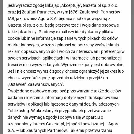
jeśli wyrazisz zgodę klikając „Akceptuję”, Gazeta.pl sp. z o.o.
oraz jej Zaufani Partnerzy, w tym [
676
] Zaufanych Partnerów
IAB, jak również Agora S.A. będąca spółką powiązaną z
Gazeta.pl sp. z o.o., będą przetwarzać Twoje dane osobowe
Pod koniec 2025 roku Amanda Anisimova (6.
WTA
)
takie jak adresy IP, adresy e-mail czy identyfikatory plików
grała w finale
US Open
i wygrała turniej WTA 1000 w
cookie lub inne informacje zapisane w tych plikach do celów
Pekinie. W obecnym dotarła do ćwierćfinału
marketingowych, w szczególności na potrzeby wyświetlania
reklam dopasowanych do Twoich zainteresowań i preferencji w
Australian Open, a potem były m.in. półfinał w
swoich serwisach, aplikacjach i w Internecie lub personalizacji
Dubaju i czwarte rundy w Indian Wells czy Miami.
treści w nich wyświetlanych. Wyrażenie zgody jest dobrowolne.
Ostatnio z powodu problemów zdrowotnych
Jeśli nie chcesz wyrazić zgody, chcesz ograniczyć jej zakres lub
chcesz wycofać zgodę uprzednio udzieloną przejdź do
Amerykanka opuściła turniej WTA 1000 w Madrycie,
„Ustawień Zaawansowanych”.
ale była zgłoszona do turnieju w Rzymie.
Twoje dane osobowe mogą być przetwarzane także do celów
badania i mierzenia informacji dotyczących funkcjonowania
serwisów i aplikacji lub łączone z danymi dot. świadczonych
Tobie usług. W określonych przypadkach przetwarzanie
danych nie wymaga zgody i odbywa się w oparciu o
uzasadniony interes Gazeta.pl, jej spółki powiązanej – Agora
S.A. – lub Zaufanych Partnerów. Takiemu przetwarzaniu