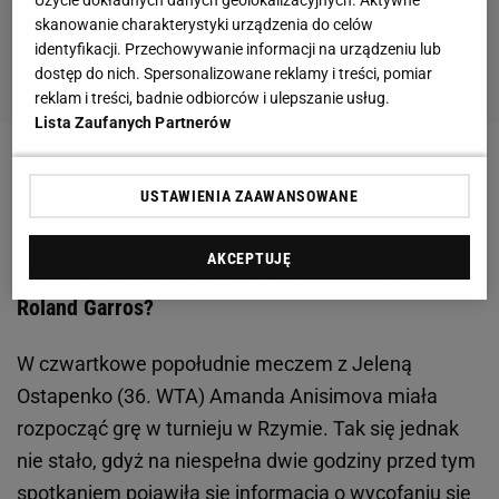
Użycie dokładnych danych geolokalizacyjnych. Aktywne
skanowanie charakterystyki urządzenia do celów
identyfikacji. Przechowywanie informacji na urządzeniu lub
dostęp do nich. Spersonalizowane reklamy i treści, pomiar
reklam i treści, badnie odbiorców i ulepszanie usług.
Lista Zaufanych Partnerów
Zobacz wideo
Daria Abramowicz może zostać z Igą
USTAWIENIA ZAAWANSOWANE
Świątek do końca! "Bardzo jej ufa"
AKCEPTUJĘ
Amanda Anisimova nie zagra w Rzymie. Co z
Roland Garros?
W czwartkowe popołudnie meczem z Jeleną
Ostapenko (36. WTA) Amanda Anisimova miała
rozpocząć grę w turnieju w Rzymie. Tak się jednak
nie stało, gdyż na niespełna dwie godziny przed tym
spotkaniem pojawiła się informacja o wycofaniu się