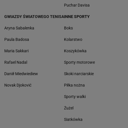
Puchar Davisa
GWIAZDY ŚWIATOWEGO TENISA
INNE SPORTY
Aryna Sabalenka
Boks
Paula Badosa
Kolarstwo
Maria Sakkari
Koszykówka
Rafael Nadal
Sporty motorowe
Daniił Miedwiediew
Skoki narciarskie
Novak Djoković
Piłka nożna
Sporty walki
Żużel
Siatkówka