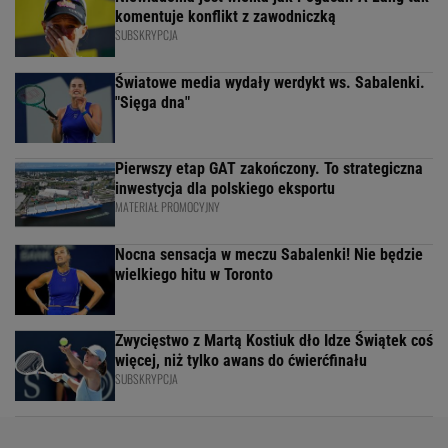
komentuje konflikt z zawodniczką
SUBSKRYPCJA
Światowe media wydały werdykt ws. Sabalenki.
"Sięga dna"
Pierwszy etap GAT zakończony. To strategiczna
inwestycja dla polskiego eksportu
MATERIAŁ PROMOCYJNY
Nocna sensacja w meczu Sabalenki! Nie będzie
wielkiego hitu w Toronto
Zwycięstwo z Martą Kostiuk dło Idze Świątek coś
więcej, niż tylko awans do ćwierćfinału
SUBSKRYPCJA