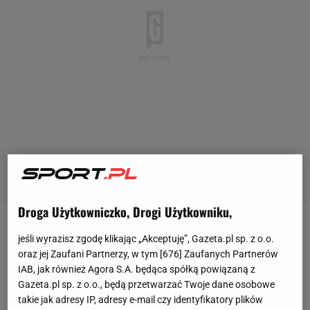
Droga Użytkowniczko, Drogi Użytkowniku,
Katarzyna Kawa przystąpiła do singlowego
WTA
125
jeśli wyrazisz zgodę klikając „Akceptuję”, Gazeta.pl sp. z o.o.
w Huzhou jako turniejowa "3". Była jedną z
oraz jej Zaufani Partnerzy, w tym [
676
] Zaufanych Partnerów
IAB, jak również Agora S.A. będąca spółką powiązaną z
faworytek do triumfu i z tej roli wywiązywała się w
Gazeta.pl sp. z o.o., będą przetwarzać Twoje dane osobowe
każdej rundzie. W drodze do finału straciła tylko
takie jak adresy IP, adresy e-mail czy identyfikatory plików