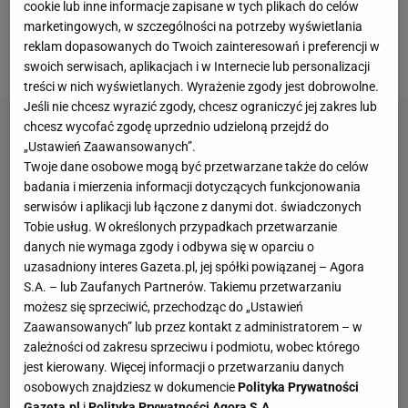
jeden set. A tam czekało na nią największe
cookie lub inne informacje zapisane w tych plikach do celów
marketingowych, w szczególności na potrzeby wyświetlania
wyzwanie - rozstawiona z numerem 1. Veronika
reklam dopasowanych do Twoich zainteresowań i preferencji w
Erjavec.
swoich serwisach, aplikacjach i w Internecie lub personalizacji
treści w nich wyświetlanych. Wyrażenie zgody jest dobrowolne.
Jeśli nie chcesz wyrazić zgody, chcesz ograniczyć jej zakres lub
chcesz wycofać zgodę uprzednio udzieloną przejdź do
„Ustawień Zaawansowanych”.
Twoje dane osobowe mogą być przetwarzane także do celów
badania i mierzenia informacji dotyczących funkcjonowania
serwisów i aplikacji lub łączone z danymi dot. świadczonych
Tobie usług. W określonych przypadkach przetwarzanie
danych nie wymaga zgody i odbywa się w oparciu o
uzasadniony interes Gazeta.pl, jej spółki powiązanej – Agora
S.A. – lub Zaufanych Partnerów. Takiemu przetwarzaniu
możesz się sprzeciwić, przechodząc do „Ustawień
Zaawansowanych” lub przez kontakt z administratorem – w
zależności od zakresu sprzeciwu i podmiotu, wobec którego
jest kierowany. Więcej informacji o przetwarzaniu danych
osobowych znajdziesz w dokumencie
Polityka Prywatności
Gazeta.pl
i
Polityka Prywatności Agora S.A.