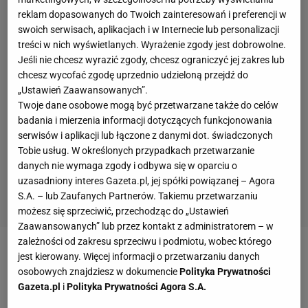
reklam dopasowanych do Twoich zainteresowań i preferencji w
swoich serwisach, aplikacjach i w Internecie lub personalizacji
treści w nich wyświetlanych. Wyrażenie zgody jest dobrowolne.
Jeśli nie chcesz wyrazić zgody, chcesz ograniczyć jej zakres lub
chcesz wycofać zgodę uprzednio udzieloną przejdź do
„Ustawień Zaawansowanych”.
Twoje dane osobowe mogą być przetwarzane także do celów
badania i mierzenia informacji dotyczących funkcjonowania
serwisów i aplikacji lub łączone z danymi dot. świadczonych
Tobie usług. W określonych przypadkach przetwarzanie
danych nie wymaga zgody i odbywa się w oparciu o
uzasadniony interes Gazeta.pl, jej spółki powiązanej – Agora
S.A. – lub Zaufanych Partnerów. Takiemu przetwarzaniu
możesz się sprzeciwić, przechodząc do „Ustawień
Zaawansowanych” lub przez kontakt z administratorem – w
zależności od zakresu sprzeciwu i podmiotu, wobec którego
Zobacz wideo
Daria Abramowicz może zostać z Igą
jest kierowany. Więcej informacji o przetwarzaniu danych
osobowych znajdziesz w dokumencie
Polityka Prywatności
Świątek do końca! "Bardzo jej ufa"
Gazeta.pl
i
Polityka Prywatności Agora S.A.