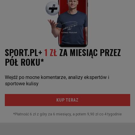
Zapytaliśmy Świątek po przegranej z Andriejewą. "Nie jestem
taką osobą"
Wczytywanie kolejnego artykułu...