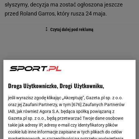
słyszymy, decyzja ma zostać ogłoszona jeszcze
przed Roland Garros, który rusza 24 maja.
Droga Użytkowniczko, Drogi Użytkowniku,
jeśli wyrazisz zgodę klikając „Akceptuję”, Gazeta.pl sp. z o.o.
oraz jej Zaufani Partnerzy, w tym [
676
] Zaufanych Partnerów
IAB, jak również Agora S.A. będąca spółką powiązaną z
Gazeta.pl sp. z o.o., będą przetwarzać Twoje dane osobowe
takie jak adresy IP, adresy e-mail czy identyfikatory plików
cookie lub inne informacje zapisane w tych plikach do celów
marketingowych, w szczególności na potrzeby wyświetlania