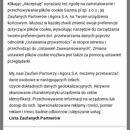
Gdańsk rzuca wyzwanie gigantom
Klikając „Akceptuję” wyrażasz też zgodę na zainstalowanie i
przechowywanie plików cookie Gazeta.pl sp. z o.o., jej
Zaufanych Partnerów i Agora S.A. na Twoim urządzeniu
Gdzie trafi osiem najlepszych tenisistek świata? Na
końcowym. Możesz w każdej chwili zmienić swoje preferencje
czele wyścigu jest amerykańskie Charlotte. Karolina
dotyczące plików cookie, wywołując narzędzie do zarządzania
Północna ma wszystko: infrastrukturę, ogromny
twoimi preferencjami dot. przetwarzania danych poprzez
odnośnik „Ustawienia prywatności ” w stopce serwisu i
rynek komercyjny i głód wielkiego
tenisa
. To tam
przechodząc do „Ustawień Zaawansowanych”. Zmiana
zawody chciał przenieść w pewnym momencie Ben
ustawień plików cookie możliwa jest także za pomocą ustawień
Navarro, ojciec Emmy, czołowej tenisistki świata, a
przeglądarki.
także multimilioner, który jest właścicielem licencji
My, nasi Zaufani Partnerzy i Agora S.A. możemy przetwarzać
do imprezy WTA 1000 w Cincinnati.
dane osobowe w następujących celach:
Użycie dokładnych danych geolokalizacyjnych. Aktywne
Tuż za plecami Amerykanów czai się czeska oferta:
skanowanie charakterystyki urządzenia do celów
identyfikacji. Przechowywanie informacji na urządzeniu lub
Praga i Ostrawa. Jak
informowaliśmy
, Czesi nadal
dostęp do nich. Spersonalizowane reklamy i treści, pomiar
mieli być w
grze
, od lat marzą o organizacji
reklam i treści, badnie odbiorców i ulepszanie usług.
podobnych zawodów. Wcześniej walkę o prawa
Lista Zaufanych Partnerów
przegrali właśnie z Rijadem, ale nie poddają się. W