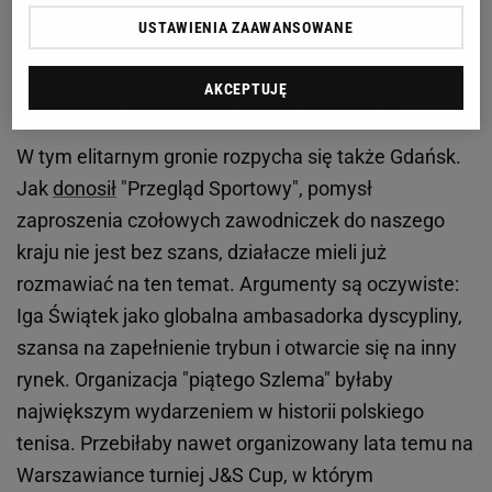
lutym do Ostrawy wrócił turniej WTA, od paru
USTAWIENIA ZAAWANSOWANE
sezonów latem podobny odbywa się w stolicy kraju.
AKCEPTUJĘ
Czytaj także:
Gwiazda tenisa kończy karierę
W tym elitarnym gronie rozpycha się także Gdańsk.
Jak
donosił
"Przegląd Sportowy", pomysł
zaproszenia czołowych zawodniczek do naszego
kraju nie jest bez szans, działacze mieli już
rozmawiać na ten temat. Argumenty są oczywiste:
Iga Świątek jako globalna ambasadorka dyscypliny,
szansa na zapełnienie trybun i otwarcie się na inny
rynek. Organizacja "piątego Szlema" byłaby
największym wydarzeniem w historii polskiego
tenisa. Przebiłaby nawet organizowany lata temu na
Warszawiance turniej J&S Cup, w którym