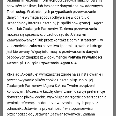
badania i mierzenia informacji dotyczących funkcjonowania
serwisów i aplikacji lub łączone z danymi dot. świadczonych
Tobie usług. W określonych przypadkach przetwarzanie
danych nie wymaga zgody i odbywa się w oparciu o
uzasadniony interes Gazeta.pl, jej spółki powiązanej – Agora
S.A. – lub Zaufanych Partnerów. Takiemu przetwarzaniu
możesz się sprzeciwić, przechodząc do „Ustawień
Zaawansowanych” lub przez kontakt z administratorem – w
zależności od zakresu sprzeciwu i podmiotu, wobec którego
jest kierowany. Więcej informacji o przetwarzaniu danych
osobowych znajdziesz w dokumencie
Polityka Prywatności
Gazeta.pl
i
Polityka Prywatności Agora S.A.
Klikając „Akceptuję” wyrażasz też zgodę na zainstalowanie i
przechowywanie plików cookie Gazeta.pl sp. z o.o., jej
Zaufanych Partnerów i Agora S.A. na Twoim urządzeniu
końcowym. Możesz w każdej chwili zmienić swoje preferencje
dotyczące plików cookie, wywołując narzędzie do zarządzania
twoimi preferencjami dot. przetwarzania danych poprzez
odnośnik „Ustawienia prywatności ” w stopce serwisu i
przechodząc do „Ustawień Zaawansowanych”. Zmiana