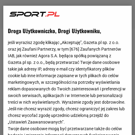
Droga Użytkowniczko, Drogi Użytkowniku,
Iga Świątek (4. WTA) w czwartek rozpocznie walkę o
jeśli wyrazisz zgodę klikając „Akceptuję”, Gazeta.pl sp. z o.o.
oraz jej Zaufani Partnerzy, w tym [
676
] Zaufanych Partnerów
przełamanie fatalnej serii w tym sezonie i pierwszy
IAB, jak również Agora S.A. będąca spółką powiązaną z
awans do półfinału turnieju. Sześciokrotna
Gazeta.pl sp. z o.o., będą przetwarzać Twoje dane osobowe
triumfatorka turniejów wielkoszlemowych zagra w
takie jak adresy IP, adresy e-mail czy identyfikatory plików
cookie lub inne informacje zapisane w tych plikach do celów
turnieju WTA 1000 w Madrycie, w którym już dwa
marketingowych, w szczególności na potrzeby wyświetlania
razy była w finale - w latach 2023 i 2024.
reklam dopasowanych do Twoich zainteresowań i preferencji w
swoich serwisach, aplikacjach i w Internecie lub personalizacji
treści w nich wyświetlanych. Wyrażenie zgody jest dobrowolne.
Jeśli nie chcesz wyrazić zgody, chcesz ograniczyć jej zakres lub
chcesz wycofać zgodę uprzednio udzieloną przejdź do
„Ustawień Zaawansowanych”.
Twoje dane osobowe mogą być przetwarzane także do celów