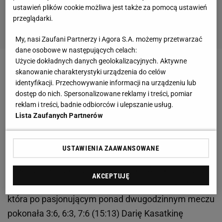
ustawień plików cookie możliwa jest także za pomocą ustawień
przeglądarki.
My, nasi Zaufani Partnerzy i Agora S.A. możemy przetwarzać
dane osobowe w następujących celach:
Użycie dokładnych danych geolokalizacyjnych. Aktywne
Zobacz wideo
Daria Abramowicz może zostać z Igą
skanowanie charakterystyki urządzenia do celów
identyfikacji. Przechowywanie informacji na urządzeniu lub
Świątek do końca! "Bardzo jej ufa"
dostęp do nich. Spersonalizowane reklamy i treści, pomiar
reklam i treści, badnie odbiorców i ulepszanie usług.
Wiadomo, kiedy swój pierwszy mecz w Madrycie
Lista Zaufanych Partnerów
zagra Iga Świątek
USTAWIENIA ZAAWANSOWANE
Iga Świątek w I rundzie w Madrycie miała wolny los.
Rywalizację rozpocznie od II rundy. Wiadomo już, że
AKCEPTUJĘ
jej rywalką będzie Ukrainka Daria Snigur (98. WTA),
która po pasjonującym ponad dwugodzinnym meczu
pokonała 3:6, 6:3, 7:6 (15:13) Darię Kasatkinę