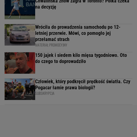
Chwalińska znów zagra w Toronto? Polka czeka
na decyzję
Wróciła do prowadzenia samochodu po 12-
letniej przerwie. Mówi, co pomogło jej
przełamać strach
MATERIAŁ PROMOCYJNY
150 jajek i siedem kilo mięsa tygodniowo. Oto
do czego to doprowadziło
Człowiek, który podkręcił prędkość światła. Czy
Pogacar łamie prawa biologii?
SUBSKRYPCJA