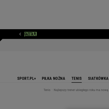
WIADOMOŚCI
NEXT
SPORT
PLOTEK
D
SPORT.PL+
PIŁKA NOŻNA
TENIS
SIATKÓWKA
Tenis
Najlepszy trener ubiegłego roku ma nową 