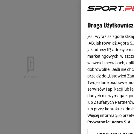
Droga Użytkownicz
jeśli wyrazisz zgodę klika
IAB, jak również Agora S
jak adresy IP, adresy e-m
marketingowych, w szcze
w swoich serwisach, aplik
dobrowolne. Jeśli nie ch
przejdź do „Ustawień Z
Twoje dane osobowe mogą
serwisów i aplikacji lub
danych nie wymaga zgody 
lub Zaufanych Partnerów
lub przez kontakt z admi
Więcej informacji o prz
Prywatności Agora S.A.