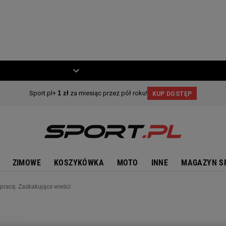
ZIECKO
MOTO
ZIMOWE
KOSZYKÓWKA
MOTO
INNE
MAGAZYN S
pracę. Zaskakujące wieści