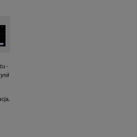
żu -
ynił
cja,