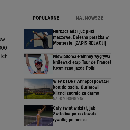
POPULARNE
NAJNOWSZE
Hurkacz miał już piłki
meczowe. Bolesna porażka w
ów
Montrealu! [ZAPIS RELACJI]
000
 Ich
Niewiadoma-Phinney wygrywa
królewski etap Tour de France!
Kosmiczna jazda Polki
W FACTORY Annopol powstał
kort do padla. Outletowi
klienci zagrają za darmo
MATERIAŁ PROMOCYJNY
Cały świat widział, jak
Switolina potraktowała
rywalkę po meczu