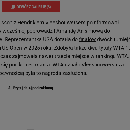
OTWÓRZ GALERIĘ
(3)
Boisson z Hendrikiem Vleeshouwersem poinformował
tóry wcześniej poprowadził Amandę Anisimową do
e. Reprezentantka USA dotarła do
finałów
dwóch turniej
i
US Open
w 2025 roku. Zdobyła także dwa tytuły WTA 1
n czas zajmowała nawet trzecie miejsce w rankingu WTA.
 się pod koniec marca. WTA uznała Vleeshouwersa za
z pewnością była to nagroda zasłużona.