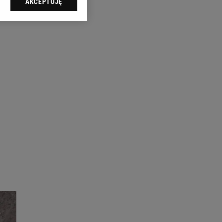
AKCEPTUJĘ
l sp. z o.o., jej
ić swoje preferencje
arzania danych poprzez
ych”. Zmiana ustawień
ach:
 celów identyfikacji.
omiar reklam i treści,