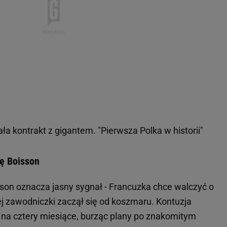
ła kontrakt z gigantem. "Pierwsza Polka w historii"
rę Boisson
sson oznacza jasny sygnał - Francuzka chce walczyć o
ej zawodniczki zaczął się od koszmaru. Kontuzja
y na cztery miesiące, burząc plany po znakomitym