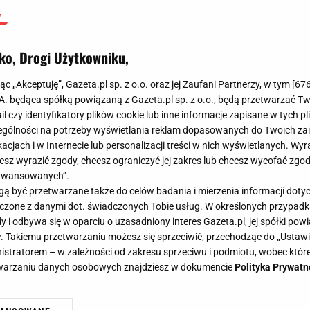
ko, Drogi Użytkowniku,
jąc „Akceptuję”, Gazeta.pl sp. z o.o. oraz jej Zaufani Partnerzy, w tym [
67
.A. będąca spółką powiązaną z Gazeta.pl sp. z o.o., będą przetwarzać T
ail czy identyfikatory plików cookie lub inne informacje zapisane w tych p
gólności na potrzeby wyświetlania reklam dopasowanych do Twoich zain
acjach i w Internecie lub personalizacji treści w nich wyświetlanych. Wyr
cesz wyrazić zgody, chcesz ograniczyć jej zakres lub chcesz wycofać zgo
aawansowanych”.
 być przetwarzane także do celów badania i mierzenia informacji dot
 łączone z danymi dot. świadczonych Tobie usług. W określonych przypad
i odbywa się w oparciu o uzasadniony interes Gazeta.pl, jej spółki powi
. Takiemu przetwarzaniu możesz się sprzeciwić, przechodząc do „Ust
nistratorem – w zależności od zakresu sprzeciwu i podmiotu, wobec które
etwarzaniu danych osobowych znajdziesz w dokumencie
Polityka Prywatn