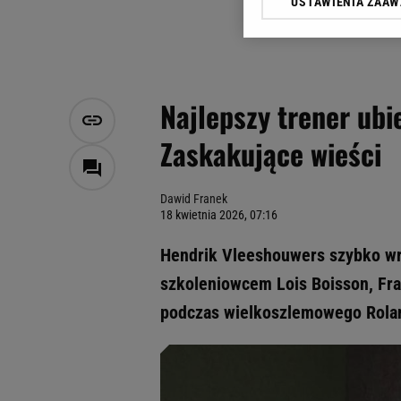
USTAWIENIA ZAA
Klikając „Akceptuję” wyra
Zaufanych Partnerów i A
dotyczące plików cookie,
odnośnik „Ustawienia pr
plików cookie możliwa je
Najlepszy trener ub
My, nasi Zaufani Partne
Zaskakujące wieści
Użycie dokładnych danych
Przechowywanie informacji
badnie odbiorców i uleps
Dawid Franek
18 kwietnia 2026, 07:16
Hendrik Vleeshouwers szybko wra
szkoleniowcem Lois Boisson, Fra
podczas wielkoszlemowego Rolan