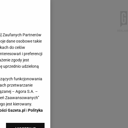
6
] Zaufanych Partnerów
woje dane osobowe takie
likach do celów
teresowań i preferencji
ażenie zgody jest
dę uprzednio udzieloną
yczących funkcjonowania
kach przetwarzanie
ązanej – Agora S.A. –
awień Zaawansowanych”
go jest kierowany.
ości Gazeta.pl
i
Polityka