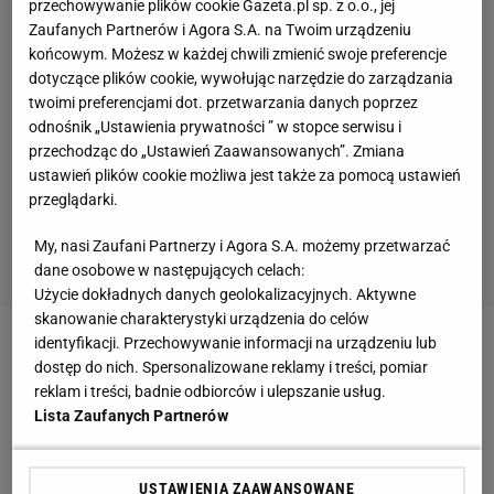
przechowywanie plików cookie Gazeta.pl sp. z o.o., jej
Zaufanych Partnerów i Agora S.A. na Twoim urządzeniu
końcowym. Możesz w każdej chwili zmienić swoje preferencje
dotyczące plików cookie, wywołując narzędzie do zarządzania
twoimi preferencjami dot. przetwarzania danych poprzez
odnośnik „Ustawienia prywatności ” w stopce serwisu i
przechodząc do „Ustawień Zaawansowanych”. Zmiana
ustawień plików cookie możliwa jest także za pomocą ustawień
przeglądarki.
My, nasi Zaufani Partnerzy i Agora S.A. możemy przetwarzać
dane osobowe w następujących celach:
Użycie dokładnych danych geolokalizacyjnych. Aktywne
skanowanie charakterystyki urządzenia do celów
identyfikacji. Przechowywanie informacji na urządzeniu lub
Zobacz wideo
Świątek sprzeciwia się rewolucji w
dostęp do nich. Spersonalizowane reklamy i treści, pomiar
tenisie. Sabalenka uważa inaczej
reklam i treści, badnie odbiorców i ulepszanie usług.
Lista Zaufanych Partnerów
Zaskakująco gładki set. Sabalenka rozbiła rywalkę
USTAWIENIA ZAAWANSOWANE