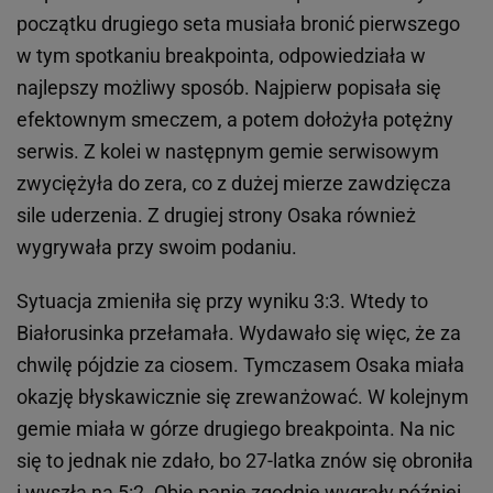
początku drugiego seta musiała bronić pierwszego
w tym spotkaniu breakpointa, odpowiedziała w
najlepszy możliwy sposób. Najpierw popisała się
efektownym smeczem, a potem dołożyła potężny
serwis. Z kolei w następnym gemie serwisowym
zwyciężyła do zera, co z dużej mierze zawdzięcza
sile uderzenia. Z drugiej strony Osaka również
wygrywała przy swoim podaniu.
Sytuacja zmieniła się przy wyniku 3:3. Wtedy to
Białorusinka przełamała. Wydawało się więc, że za
chwilę pójdzie za ciosem. Tymczasem Osaka miała
okazję błyskawicznie się zrewanżować. W kolejnym
gemie miała w górze drugiego breakpointa. Na nic
się to jednak nie zdało, bo 27-latka znów się obroniła
i wyszła na 5:2. Obie panie zgodnie wygrały później