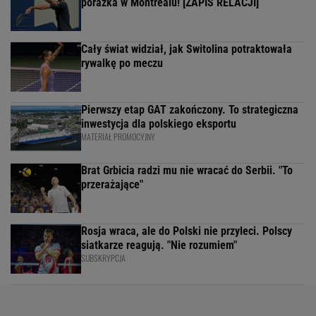
porażka w Montrealu! [ZAPIS RELACJI]
Cały świat widział, jak Switolina potraktowała
rywalkę po meczu
Pierwszy etap GAT zakończony. To strategiczna
inwestycja dla polskiego eksportu
MATERIAŁ PROMOCYJNY
Brat Grbicia radzi mu nie wracać do Serbii. "To
przerażające"
Rosja wraca, ale do Polski nie przyleci. Polscy
siatkarze reagują. "Nie rozumiem"
SUBSKRYPCJA