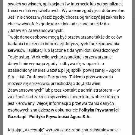
swoich serwisach, aplikacjach i w Internecie lub personalizacji
rozczarowanie.
treści w nich wyświetlanych. Wyrażenie zgody jest dobrowolne.
Jeśli nie chcesz wyrazić zgody, chcesz ograniczyć jej zakres lub
chcesz wycofać zgodę uprzednio udzieloną przejdź do
„Ustawień Zaawansowanych”.
Twoje dane osobowe mogą być przetwarzane także do celów
badania i mierzenia informacji dotyczących funkcjonowania
serwisów i aplikacji lub łączone z danymi dot. świadczonych
Tobie usług. W określonych przypadkach przetwarzanie
danych nie wymaga zgody i odbywa się w oparciu o
uzasadniony interes Gazeta.pl, jej spółki powiązanej – Agora
S.A. – lub Zaufanych Partnerów. Takiemu przetwarzaniu
możesz się sprzeciwić, przechodząc do „Ustawień
Zaawansowanych” lub przez kontakt z administratorem – w
zależności od zakresu sprzeciwu i podmiotu, wobec którego
jest kierowany. Więcej informacji o przetwarzaniu danych
osobowych znajdziesz w dokumencie
Polityka Prywatności
Gazeta.pl
i
Polityka Prywatności Agora S.A.
Klikając „Akceptuję” wyrażasz też zgodę na zainstalowanie i