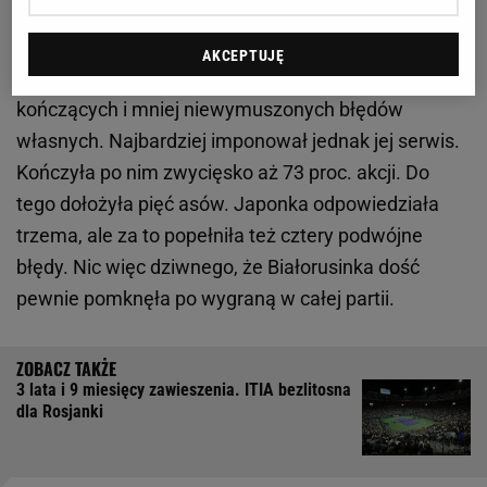
Pierwszy set okazał się bowiem bardzo
jednostronny.
Sabalenka
dominowała na niemal
AKCEPTUJĘ
wszystkich płaszczyznach. Miała więcej zagrań
kończących i mniej niewymuszonych błędów
własnych. Najbardziej imponował jednak jej serwis.
Kończyła po nim zwycięsko aż 73 proc. akcji. Do
tego dołożyła pięć asów. Japonka odpowiedziała
trzema, ale za to popełniła też cztery podwójne
błędy. Nic więc dziwnego, że Białorusinka dość
pewnie pomknęła po wygraną w całej partii.
3 lata i 9 miesięcy zawieszenia. ITIA bezlitosna
dla Rosjanki