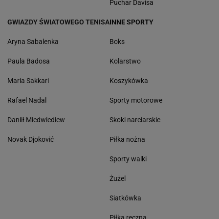
Puchar Davisa
GWIAZDY ŚWIATOWEGO TENISA
INNE SPORTY
Aryna Sabalenka
Boks
Paula Badosa
Kolarstwo
Maria Sakkari
Koszykówka
Rafael Nadal
Sporty motorowe
Daniił Miedwiediew
Skoki narciarskie
Novak Djoković
Piłka nożna
Sporty walki
Żużel
Siatkówka
Piłka ręczna