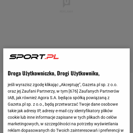
Droga Użytkowniczko, Drogi Użytkowniku,
jeśli wyrazisz zgodę klikając „Akceptuję”, Gazeta.pl sp. z o.o.
W Indian Wells rozpoczęła się rywalizacja o
oraz jej Zaufani Partnerzy, w tym [
676
] Zaufanych Partnerów
ćwierćfinały i już na początek czekał nas wielki hit.
IAB, jak również Agora S.A. będąca spółką powiązaną z
Aktualnie pierwsza rakieta świata
Aryna Sabalenka
Gazeta.pl sp. z o.o., będą przetwarzać Twoje dane osobowe
takie jak adresy IP, adresy e-mail czy identyfikatory plików
zmierzyła się z byłą
liderką rankingu WTA
Naomi
cookie lub inne informacje zapisane w tych plikach do celów
Osaką.
Kibice
mieli prawo zatem spodziewać się
marketingowych, w szczególności na potrzeby wyświetlania
wielkich emocji, choć ostatecznie mogą czuć lekkie
reklam dopasowanych do Twoich zainteresowań i preferencji w