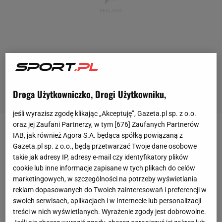
Droga Użytkowniczko, Drogi Użytkowniku,
jeśli wyrazisz zgodę klikając „Akceptuję”, Gazeta.pl sp. z o.o.
oraz jej Zaufani Partnerzy, w tym [
676
] Zaufanych Partnerów
Nie jest tajemnicą, że Iga Świątek zdecydowanie
IAB, jak również Agora S.A. będąca spółką powiązaną z
Gazeta.pl sp. z o.o., będą przetwarzać Twoje dane osobowe
najlepiej czuje się na nawierzchni ziemnej. Zawsze
takie jak adresy IP, adresy e-mail czy identyfikatory plików
kibice liczą na to, że
Polka
będzie dominować na
cookie lub inne informacje zapisane w tych plikach do celów
mączce, a tymczasem w tym roku jej
gra
nie
marketingowych, w szczególności na potrzeby wyświetlania
reklam dopasowanych do Twoich zainteresowań i preferencji w
wyglądała dobrze. Szczególnie martwić mogła
swoich serwisach, aplikacjach i w Internecie lub personalizacji
postawa w Rzymie, gdzie nasza najlepsza tenisistka
treści w nich wyświetlanych. Wyrażenie zgody jest dobrowolne.
odpadła już w trzeciej rundzie po porażce z Danielle