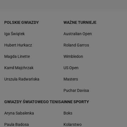
POLSKIE GWIAZDY
WAŻNE TURNIEJE
Iga Świątek
Australian Open
Hubert Hurkacz
Roland Garros
Magda Linette
Wimbledon
Kamil Majchrzak
US Open
Urszula Radwańska
Masters
Puchar Davisa
GWIAZDY ŚWIATOWEGO TENISA
INNE SPORTY
Aryna Sabalenka
Boks
Paula Badosa
Kolarstwo