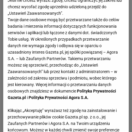
Jeśli nie chcesz wyrazić zgody, chcesz ograniczyć jej zakres lub
chcesz wycofać zgodę uprzednio udzieloną przejdź do
Collins. Jak się okazuje, to był wstęp do kluczowych
„Ustawień Zaawansowanych”.
momentów tego sezonu.
Twoje dane osobowe mogą być przetwarzane także do celów
badania i mierzenia informacji dotyczących funkcjonowania
serwisów i aplikacji lub łączone z danymi dot. świadczonych
Tobie usług. W określonych przypadkach przetwarzanie
danych nie wymaga zgody i odbywa się w oparciu o
uzasadniony interes Gazeta.pl, jej spółki powiązanej – Agora
S.A. – lub Zaufanych Partnerów. Takiemu przetwarzaniu
możesz się sprzeciwić, przechodząc do „Ustawień
Zaawansowanych” lub przez kontakt z administratorem – w
zależności od zakresu sprzeciwu i podmiotu, wobec którego
jest kierowany. Więcej informacji o przetwarzaniu danych
osobowych znajdziesz w dokumencie
Polityka Prywatności
Gazeta.pl
i
Polityka Prywatności Agora S.A.
Klikając „Akceptuję” wyrażasz też zgodę na zainstalowanie i
przechowywanie plików cookie Gazeta.pl sp. z o.o., jej
Zaufanych Partnerów i Agora S.A. na Twoim urządzeniu
końcowym. Możesz w każdej chwili zmienić swoje preferencje