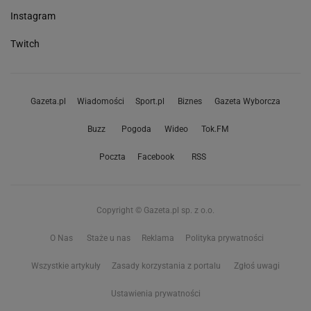
Instagram
Twitch
Gazeta.pl
Wiadomości
Sport.pl
Biznes
Gazeta Wyborcza
Buzz
Pogoda
Wideo
Tok.FM
Poczta
Facebook
RSS
Copyright © Gazeta.pl sp. z o.o.
O Nas
Staże u nas
Reklama
Polityka prywatności
Wszystkie artykuły
Zasady korzystania z portalu
Zgłoś uwagi
Ustawienia prywatności