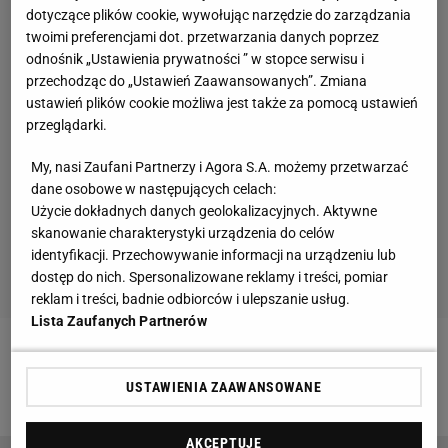
dotyczące plików cookie, wywołując narzędzie do zarządzania
twoimi preferencjami dot. przetwarzania danych poprzez
odnośnik „Ustawienia prywatności ” w stopce serwisu i
przechodząc do „Ustawień Zaawansowanych”. Zmiana
ustawień plików cookie możliwa jest także za pomocą ustawień
przeglądarki.
My, nasi Zaufani Partnerzy i Agora S.A. możemy przetwarzać
dane osobowe w następujących celach:
Użycie dokładnych danych geolokalizacyjnych. Aktywne
skanowanie charakterystyki urządzenia do celów
identyfikacji. Przechowywanie informacji na urządzeniu lub
dostęp do nich. Spersonalizowane reklamy i treści, pomiar
reklam i treści, badnie odbiorców i ulepszanie usług.
Lista Zaufanych Partnerów
Zobacz wideo
Jaką Igę Świątek zobaczymy w 2026?
USTAWIENIA ZAAWANSOWANE
Jej trener zapowiada zmiany
AKCEPTUJĘ