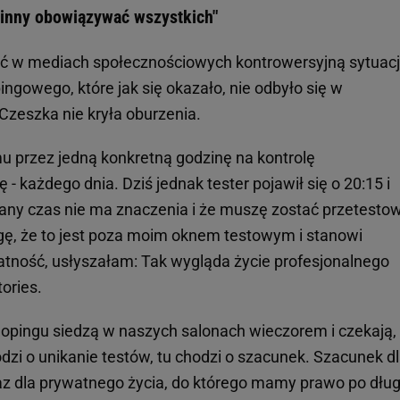
inny obowiązywać wszystkich"
ć w mediach społecznościowych kontrowersyjną sytuacj
ngowego, które jak się okazało, nie odbyło się w
Czeszka nie kryła oburzenia.
 przez jedną konkretną godzinę na kontrolę
- każdego dnia. Dziś jednak tester pojawił się o 20:15 i
wany czas nie ma znaczenia i że muszę zostać przetesto
ę, że to jest poza moim oknem testowym i stanowi
tność, usłyszałam: Tak wygląda życie profesjonalnego
tories.
 dopingu siedzą w naszych salonach wieczorem i czekają,
dzi o unikanie testów, tu chodzi o szacunek. Szacunek d
az dla prywatnego życia, do którego mamy prawo po dłu