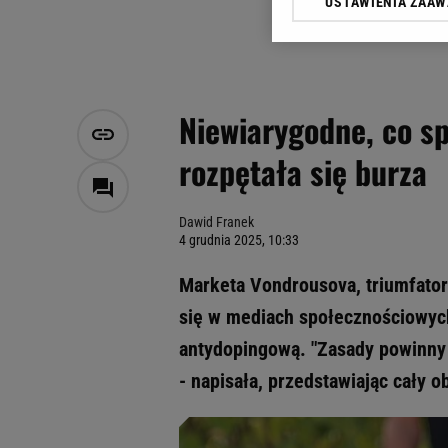
USTAWIENIA ZAA
Klikając „Akceptuję” wyra
Zaufanych Partnerów i A
dotyczące plików cookie,
odnośnik „Ustawienia pr
plików cookie możliwa je
Niewiarygodne, co s
My, nasi Zaufani Partne
rozpętała się burza
Użycie dokładnych danych
Przechowywanie informacji
badnie odbiorców i uleps
Dawid Franek
4 grudnia 2025, 10:33
Marketa Vondrousova, triumfato
się w mediach społecznościowych
antydopingową. "Zasady powinny 
- napisała, przedstawiając cały o