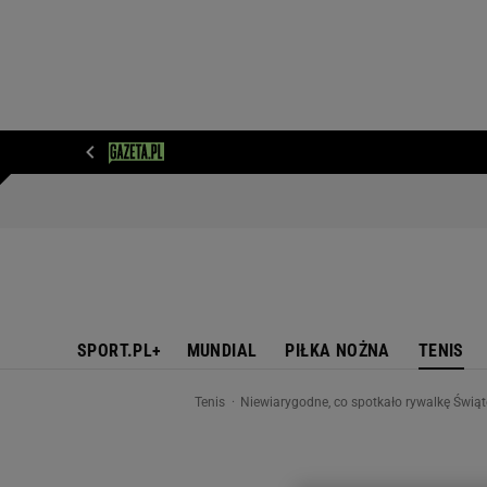
WIADOMOŚCI
NEXT
SPORT
PLOTEK
D
SPORT.PL+
MUNDIAL
PIŁKA NOŻNA
TENIS
Tenis
Niewiarygodne, co spotkało rywalkę Świąt