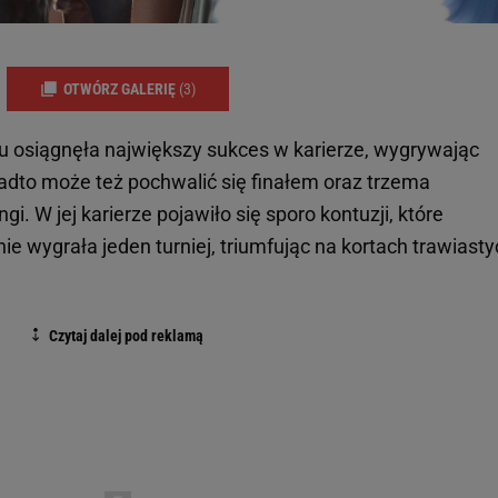
OTWÓRZ GALERIĘ
(3)
 osiągnęła największy sukces w karierze, wygrywając
adto może też pochwalić się finałem oraz trzema
i. W jej karierze pojawiło się sporo kontuzji, które
e wygrała jeden turniej, triumfując na kortach trawiasty