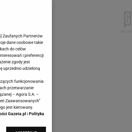
6
] Zaufanych Partnerów
woje dane osobowe takie
likach do celów
teresowań i preferencji
ażenie zgody jest
dę uprzednio udzieloną
yczących funkcjonowania
kach przetwarzanie
ązanej – Agora S.A. –
awień Zaawansowanych”
go jest kierowany.
ości Gazeta.pl
i
Polityka