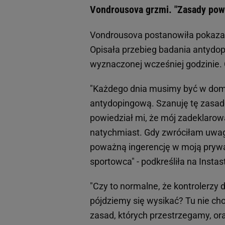
Vondrousova grzmi. "Zasady pow
Vondrousova postanowiła pokaza
Opisała przebieg badania antydopi
wyznaczonej wcześniej godzinie. 
"Każdego dnia musimy być w domu
antydopingową. Szanuję tę zasadę 
powiedział mi, że mój zadeklaro
natychmiast. Gdy zwróciłam uwag
poważną ingerencję w moją prywa
sportowca" - podkreśliła na Instas
"Czy to normalne, że kontrolerzy
pójdziemy się wysikać? Tu nie cho
zasad, których przestrzegamy, or