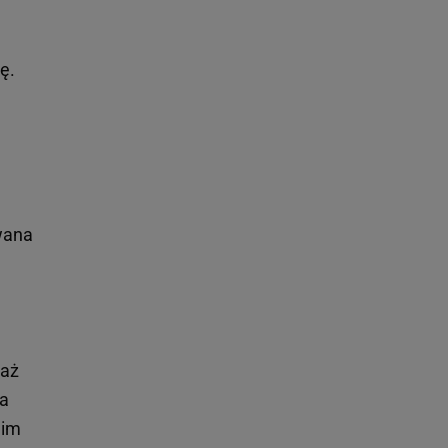
ę.
wana
 aż
la
gim