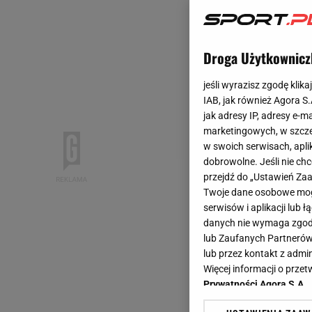
Droga Użytkownicz
jeśli wyrazisz zgodę klika
IAB, jak również Agora S
jak adresy IP, adresy e-m
marketingowych, w szcze
w swoich serwisach, aplik
dobrowolne. Jeśli nie ch
przejdź do „Ustawień Z
Twoje dane osobowe mogą
serwisów i aplikacji lub
danych nie wymaga zgody 
lub Zaufanych Partnerów
lub przez kontakt z admi
Więcej informacji o prz
Prywatności Agora S.A.