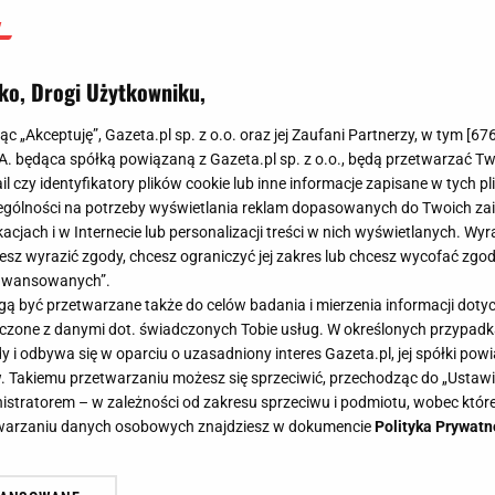
ko, Drogi Użytkowniku,
jąc „Akceptuję”, Gazeta.pl sp. z o.o. oraz jej Zaufani Partnerzy, w tym [
67
.A. będąca spółką powiązaną z Gazeta.pl sp. z o.o., będą przetwarzać T
ail czy identyfikatory plików cookie lub inne informacje zapisane w tych p
gólności na potrzeby wyświetlania reklam dopasowanych do Twoich zain
acjach i w Internecie lub personalizacji treści w nich wyświetlanych. Wyr
cesz wyrazić zgody, chcesz ograniczyć jej zakres lub chcesz wycofać zgo
aawansowanych”.
 być przetwarzane także do celów badania i mierzenia informacji dot
 łączone z danymi dot. świadczonych Tobie usług. W określonych przypad
i odbywa się w oparciu o uzasadniony interes Gazeta.pl, jej spółki powi
. Takiemu przetwarzaniu możesz się sprzeciwić, przechodząc do „Ust
nistratorem – w zależności od zakresu sprzeciwu i podmiotu, wobec które
etwarzaniu danych osobowych znajdziesz w dokumencie
Polityka Prywatn