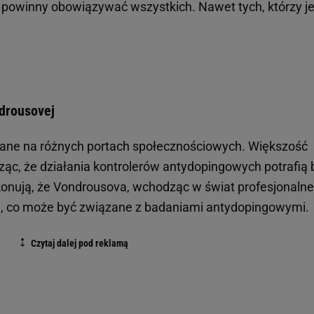
dy powinny obowiązywać wszystkich. Nawet tych, którzy j
drousovej
owane na różnych portach społecznościowych. Większość
sząc, że działania kontrolerów antydopingowych potrafią 
ekonują, że Vondrousova, wchodząc w świat profesjonaln
ym, co może być związane z badaniami antydopingowymi.