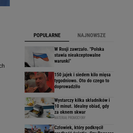
POPULARNE
NAJNOWSZE
W Rosji zawrzało. "Polska
stawia nieakceptowalne
warunki"
ch
150 jajek i siedem kilo mięsa
tygodniowo. Oto do czego to
doprowadziło
Wystarczy kilka składników i
10 minut. Idealny obiad, gdy
za oknem skwar
MATERIAŁ PROMOCYJNY
Człowiek, który podkręcił