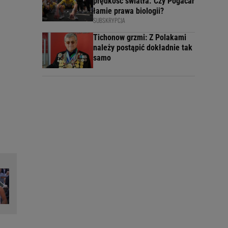
prędkość światła. Czy Pogacar
łamie prawa biologii?
SUBSKRYPCJA
Tichonow grzmi: Z Polakami
należy postąpić dokładnie tak
samo