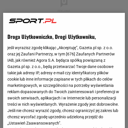
Droga Użytkowniczko, Drogi Użytkowniku,
jeśli wyrazisz zgodę klikając „Akceptuję”, Gazeta.pl sp. z o.o.
oraz jej Zaufani Partnerzy, w tym [
676
] Zaufanych Partnerów
IAB, jak również Agora S.A. będąca spółką powiązaną z
Gazeta.pl sp. z o.o., będą przetwarzać Twoje dane osobowe
takie jak adresy IP, adresy e-mail czy identyfikatory plików
cookie lub inne informacje zapisane w tych plikach do celów
Reprezentantka Kazachstanu w pierwszych dwóch
marketingowych, w szczególności na potrzeby wyświetlania
meczach
świetnie sobie poradziła.
Najpierw ograła
reklam dopasowanych do Twoich zainteresowań i preferencji w
swoich serwisach, aplikacjach i w Internecie lub personalizacji
2:1 w setach Igę Świątek
, a później pokonała 2:0
treści w nich wyświetlanych. Wyrażenie zgody jest dobrowolne.
Amandę Anisimovą. Mecz z Keys stanowił więc
Jeśli nie chcesz wyrazić zgody, chcesz ograniczyć jej zakres lub
tylko formalność, gdyż Rybakina była pewna wyjścia
chcesz wycofać zgodę uprzednio udzieloną przejdź do
„Ustawień Zaawansowanych”.
z grupy, w przeciwieństwie do Amerykanki, która