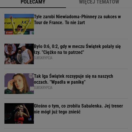
POLECAMY
WIĘCEJ TEMATÓW
Tyle zarobi Niewiadoma-Phinney za sukces w
Tour de France. To nie żart
Było 0:6, 0:2, gdy w meczu Świątek polały się
łzy. "Ciężko na to patrzeć"
SUBSKRYPCJA
Tak Iga Świątek rozsypuje się na naszych
oczach. "Wpadła w panikę"
SUBSKRYPCJA
Głośno o tym, co zrobiła Sabalenka. Jej trener
nie mógł już tego znieść