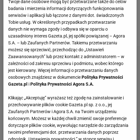
Twoje dane osobowe mogą być przetwarzane także do celów
wcześniej poniosła dwie porażki.
Dlatego też
badania i mierzenia informacji dotyczących funkcjonowania
postanowiła się wycofać z zawodów
i w środę
serwisów i aplikacji lub łączone z danymi dot. świadczonych
zamiast niej w zastępstwie oglądaliśmy Jekatierinę
Tobie usług. W określonych przypadkach przetwarzanie
danych nie wymaga zgody i odbywa się w oparciu o
Aleksandrową.
uzasadniony interes Gazeta.pl, jej spółki powiązanej – Agora
S.A. – lub Zaufanych Partnerów. Takiemu przetwarzaniu
możesz się sprzeciwić, przechodząc do „Ustawień
Zaawansowanych” lub przez kontakt z administratorem – w
zależności od zakresu sprzeciwu i podmiotu, wobec którego
jest kierowany. Więcej informacji o przetwarzaniu danych
osobowych znajdziesz w dokumencie
Polityka Prywatności
Gazeta.pl
i
Polityka Prywatności Agora S.A.
Klikając „Akceptuję” wyrażasz też zgodę na zainstalowanie i
przechowywanie plików cookie Gazeta.pl sp. z o.o., jej
Zaufanych Partnerów i Agora S.A. na Twoim urządzeniu
końcowym. Możesz w każdej chwili zmienić swoje preferencje
dotyczące plików cookie, wywołując narzędzie do zarządzania
twoimi preferencjami dot. przetwarzania danych poprzez
odnośnik „Ustawienia prywatności ” w stopce serwisu i