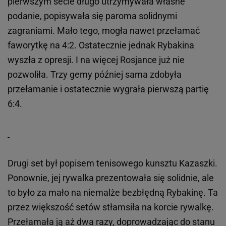
pierwszym secie długo utrzymywała własne
podanie, popisywała się paroma solidnymi
zagraniami. Mało tego, mogła nawet przełamać
faworytkę na 4:2. Ostatecznie jednak Rybakina
wyszła z opresji. I na więcej Rosjance już nie
pozwoliła. Trzy gemy później sama zdobyła
przełamanie i ostatecznie wygrała pierwszą partię
6:4.
Drugi set był popisem tenisowego kunsztu Kazaszki.
Ponownie, jej rywalka prezentowała się solidnie, ale
to było za mało na niemalże bezbłędną Rybakinę. Ta
przez większość setów stłamsiła na korcie rywalkę.
Przełamała ją aż dwa razy, doprowadzając do stanu