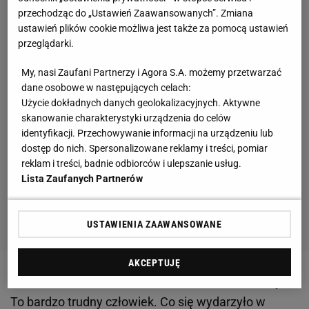
przechodząc do „Ustawień Zaawansowanych”. Zmiana
ustawień plików cookie możliwa jest także za pomocą ustawień
przeglądarki.
My, nasi Zaufani Partnerzy i Agora S.A. możemy przetwarzać
dane osobowe w następujących celach:
Użycie dokładnych danych geolokalizacyjnych. Aktywne
skanowanie charakterystyki urządzenia do celów
identyfikacji. Przechowywanie informacji na urządzeniu lub
dostęp do nich. Spersonalizowane reklamy i treści, pomiar
reklam i treści, badnie odbiorców i ulepszanie usług.
Lista Zaufanych Partnerów
USTAWIENIA ZAAWANSOWANE
AKCEPTUJĘ
Zobacz wideo
Feio trenerem Radomiaka. Żelazny:
To bardzo trudny człowiek. Co się wydarzyło w