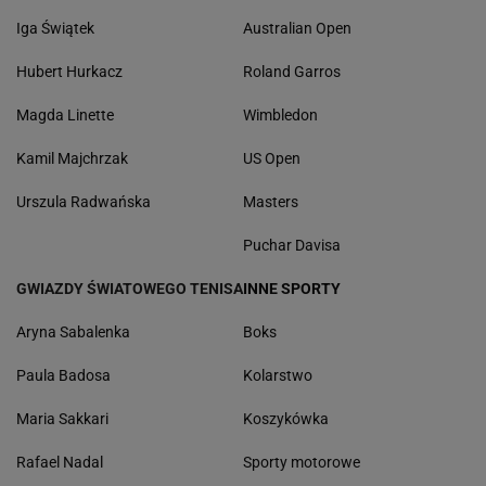
Iga Świątek
Australian Open
Hubert Hurkacz
Roland Garros
Magda Linette
Wimbledon
Kamil Majchrzak
US Open
Urszula Radwańska
Masters
Puchar Davisa
GWIAZDY ŚWIATOWEGO TENISA
INNE SPORTY
Aryna Sabalenka
Boks
Paula Badosa
Kolarstwo
Maria Sakkari
Koszykówka
Rafael Nadal
Sporty motorowe