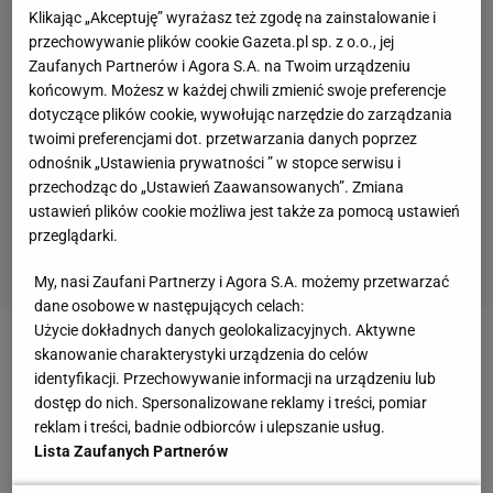
Klikając „Akceptuję” wyrażasz też zgodę na zainstalowanie i
przechowywanie plików cookie Gazeta.pl sp. z o.o., jej
Zaufanych Partnerów i Agora S.A. na Twoim urządzeniu
końcowym. Możesz w każdej chwili zmienić swoje preferencje
dotyczące plików cookie, wywołując narzędzie do zarządzania
twoimi preferencjami dot. przetwarzania danych poprzez
odnośnik „Ustawienia prywatności ” w stopce serwisu i
przechodząc do „Ustawień Zaawansowanych”. Zmiana
ustawień plików cookie możliwa jest także za pomocą ustawień
przeglądarki.
My, nasi Zaufani Partnerzy i Agora S.A. możemy przetwarzać
dane osobowe w następujących celach:
Użycie dokładnych danych geolokalizacyjnych. Aktywne
Zobacz wideo
Iga Świątek? "Trudny temat". Karol
skanowanie charakterystyki urządzenia do celów
identyfikacji. Przechowywanie informacji na urządzeniu lub
Strasburger z ważnym przesłaniem
dostęp do nich. Spersonalizowane reklamy i treści, pomiar
reklam i treści, badnie odbiorców i ulepszanie usług.
WTA 1000 w Cincinnati. Iga Świątek zagra z Anną
Lista Zaufanych Partnerów
Kalinską w ćwierćfinale