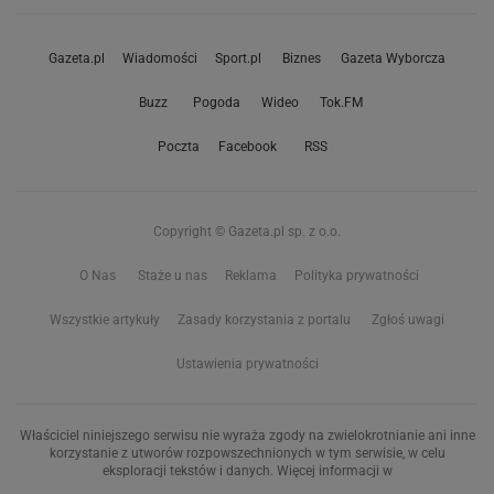
Gazeta.pl
Wiadomości
Sport.pl
Biznes
Gazeta Wyborcza
Buzz
Pogoda
Wideo
Tok.FM
Poczta
Facebook
RSS
Copyright © Gazeta.pl sp. z o.o.
O Nas
Staże u nas
Reklama
Polityka prywatności
Wszystkie artykuły
Zasady korzystania z portalu
Zgłoś uwagi
Ustawienia prywatności
Właściciel niniejszego serwisu nie wyraża zgody na zwielokrotnianie ani inne
korzystanie z utworów rozpowszechnionych w tym serwisie, w celu
eksploracji tekstów i danych. Więcej informacji w