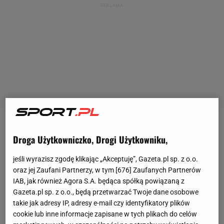
Po wygranym Wimbledonie i odpadnięciu w czwartej
Droga Użytkowniczko, Drogi Użytkowniku,
rundzie turnieju WTA 1000 w Montrealu Iga Świątek
(3. WTA) rywalizuje w kolejnym "tysięczniku" - w
jeśli wyrazisz zgodę klikając „Akceptuję”, Gazeta.pl sp. z o.o.
oraz jej Zaufani Partnerzy, w tym [
676
] Zaufanych Partnerów
Cincinnati. W pierwszej rundzie miała wolny los, w
IAB, jak również Agora S.A. będąca spółką powiązaną z
drugiej wygrała 6:1, 6:4 z Anastazją Potapową (45.
Gazeta.pl sp. z o.o., będą przetwarzać Twoje dane osobowe
WTA), w trzeciej Marta Kostiuk (27. WTA) wycofała
takie jak adresy IP, adresy e-mail czy identyfikatory plików
cookie lub inne informacje zapisane w tych plikach do celów
się z gry z powodu kontuzji, a w czwartej
Polka