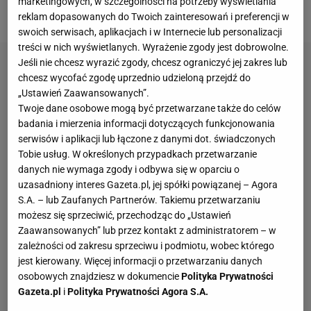
marketingowych, w szczególności na potrzeby wyświetlania
pokonała 6:4, 6:3 Soranę Cirsteę (138. WTA).
reklam dopasowanych do Twoich zainteresowań i preferencji w
swoich serwisach, aplikacjach i w Internecie lub personalizacji
treści w nich wyświetlanych. Wyrażenie zgody jest dobrowolne.
Jeśli nie chcesz wyrazić zgody, chcesz ograniczyć jej zakres lub
chcesz wycofać zgodę uprzednio udzieloną przejdź do
„Ustawień Zaawansowanych”.
Twoje dane osobowe mogą być przetwarzane także do celów
badania i mierzenia informacji dotyczących funkcjonowania
serwisów i aplikacji lub łączone z danymi dot. świadczonych
Tobie usług. W określonych przypadkach przetwarzanie
danych nie wymaga zgody i odbywa się w oparciu o
uzasadniony interes Gazeta.pl, jej spółki powiązanej – Agora
S.A. – lub Zaufanych Partnerów. Takiemu przetwarzaniu
możesz się sprzeciwić, przechodząc do „Ustawień
Zaawansowanych” lub przez kontakt z administratorem – w
zależności od zakresu sprzeciwu i podmiotu, wobec którego
jest kierowany. Więcej informacji o przetwarzaniu danych
osobowych znajdziesz w dokumencie
Polityka Prywatności
Gazeta.pl
i
Polityka Prywatności Agora S.A.