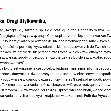
ko, Drogi Użytkowniku,
jąc „Akceptuję”, Gazeta.pl sp. z o.o. oraz jej Zaufani Partnerzy, w tym [
67
.A. będąca spółką powiązaną z Gazeta.pl sp. z o.o., będą przetwarzać T
ail czy identyfikatory plików cookie lub inne informacje zapisane w tych p
gólności na potrzeby wyświetlania reklam dopasowanych do Twoich zain
acjach i w Internecie lub personalizacji treści w nich wyświetlanych. Wyr
cesz wyrazić zgody, chcesz ograniczyć jej zakres lub chcesz wycofać zgo
aawansowanych”.
 być przetwarzane także do celów badania i mierzenia informacji dot
 łączone z danymi dot. świadczonych Tobie usług. W określonych przypad
i odbywa się w oparciu o uzasadniony interes Gazeta.pl, jej spółki powi
. Takiemu przetwarzaniu możesz się sprzeciwić, przechodząc do „Ust
nistratorem – w zależności od zakresu sprzeciwu i podmiotu, wobec które
etwarzaniu danych osobowych znajdziesz w dokumencie
Polityka Prywatn