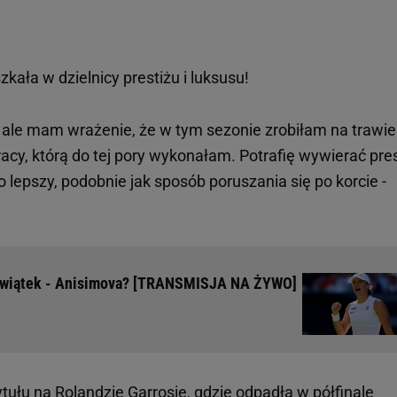
kała w dzielnicy prestiżu i luksusu!
, ale mam wrażenie, że w tym sezonie zrobiłam na trawie
racy, którą do tej pory wykonałam. Potrafię wywierać pre
o lepszy, podobnie jak sposób poruszania się po korcie -
 Świątek - Anisimova? [TRANSMISJA NA ŻYWO]
ytułu na
Rolandzie Garrosie
, gdzie odpadła w półfinale