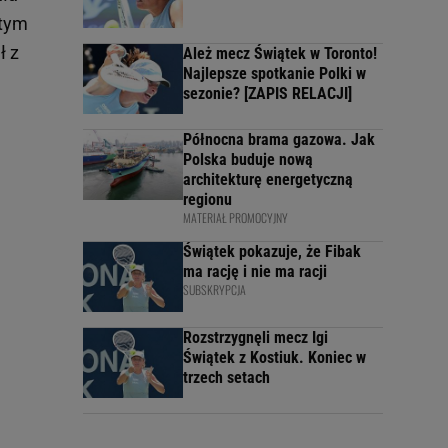
 tym
ł z
Ależ mecz Świątek w Toronto!
Najlepsze spotkanie Polki w
sezonie? [ZAPIS RELACJI]
Północna brama gazowa. Jak
Polska buduje nową
architekturę energetyczną
regionu
MATERIAŁ PROMOCYJNY
Świątek pokazuje, że Fibak
ma rację i nie ma racji
SUBSKRYPCJA
Rozstrzygnęli mecz Igi
Świątek z Kostiuk. Koniec w
trzech setach