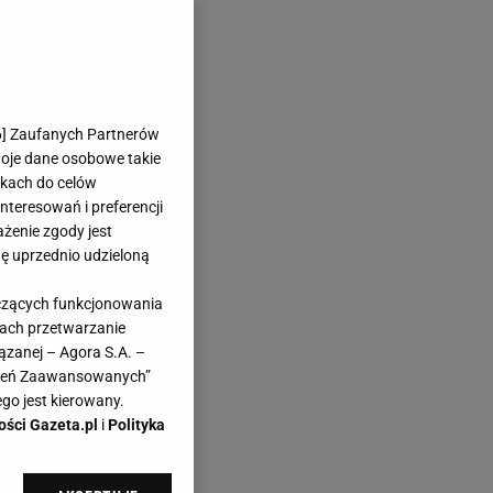
6
] Zaufanych Partnerów
woje dane osobowe takie
likach do celów
teresowań i preferencji
ażenie zgody jest
dę uprzednio udzieloną
yczących funkcjonowania
kach przetwarzanie
ązanej – Agora S.A. –
awień Zaawansowanych”
go jest kierowany.
ości Gazeta.pl
i
Polityka