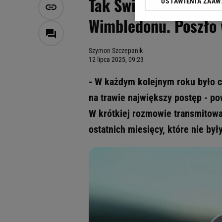
Tak Świątek mówi o 
USTAWIENIA ZAA
Klikając „Akceptuję” wyra
Zaufanych Partnerów i A
Wimbledonu. Poszło 
dotyczące plików cookie,
odnośnik „Ustawienia pr
plików cookie możliwa je
Szymon Szczepanik
12 lipca 2025, 09:23
My, nasi Zaufani Partne
Użycie dokładnych danych
- W każdym kolejnym roku było c
Przechowywanie informacji
na trawie największy postęp - p
badnie odbiorców i uleps
W krótkiej rozmowie transmitowan
ostatnich miesięcy, które nie były