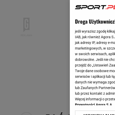
Droga Użytkownicz
jeśli wyrazisz zgodę klika
IAB, jak również Agora S
jak adresy IP, adresy e-m
marketingowych, w szcze
w swoich serwisach, aplik
dobrowolne. Jeśli nie ch
przejdź do „Ustawień Z
Twoje dane osobowe mogą
serwisów i aplikacji lub
danych nie wymaga zgody 
lub Zaufanych Partnerów
lub przez kontakt z admi
Więcej informacji o prz
Prywatności Agora S.A.