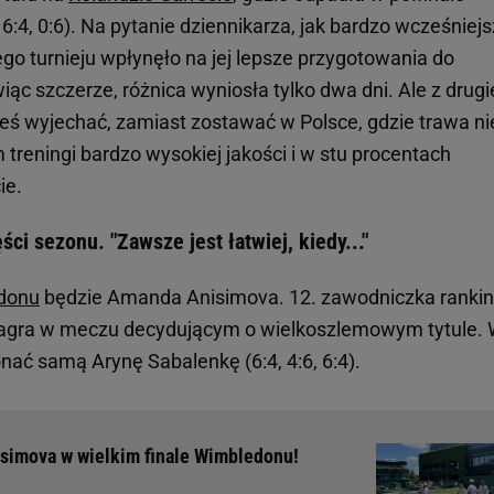
:4, 0:6). Na pytanie dziennikarza, jak bardzo wcześniej
go turnieju wpłynęło na jej lepsze przygotowania do
iąc szczerze, różnica wyniosła tylko dwa dni. Ale z drugi
ieś wyjechać, zamiast zostawać w Polsce, gdzie trawa ni
 treningi bardzo wysokiej jakości i w stu procentach
ie.
ci sezonu. "Zawsze jest łatwiej, kiedy..."
edonu
będzie Amanda Anisimova. 12. zawodniczka ranki
zagra w meczu decydującym o wielkoszlemowym tytule.
nać samą Arynę Sabalenkę (6:4, 4:6, 6:4).
simova w wielkim finale Wimbledonu!