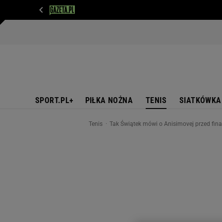
WIADOMOŚCI
NEXT
SPORT
PLOTEK
D
SPORT.PL+
PIŁKA NOŻNA
TENIS
SIATKÓWKA
Tenis
Tak Świątek mówi o Anisimovej przed fin