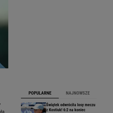
POPULARNE
NAJNOWSZE
y
Świątek odwróciła losy meczu
z Kostiuk! 6:2 na koniec
ała