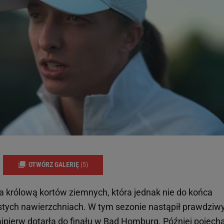
OTWÓRZ GALERIĘ
(5)
a królową kortów ziemnych, która jednak nie do końca
iastych nawierzchniach. W tym sezonie nastąpił prawdziw
ajpierw dotarła do finału w Bad Homburg. Później pojech