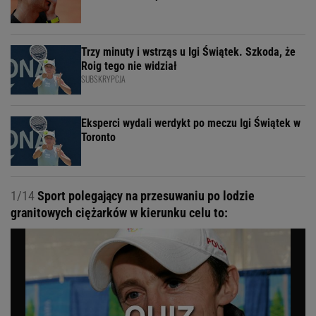
Trzy minuty i wstrząs u Igi Świątek. Szkoda, że
Roig tego nie widział
SUBSKRYPCJA
Eksperci wydali werdykt po meczu Igi Świątek w
Toronto
1/14
Sport polegający na przesuwaniu po lodzie
granitowych ciężarków w kierunku celu to: