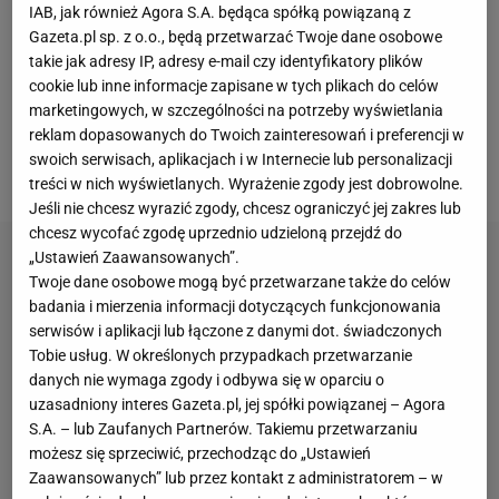
reprezentantka Polski dochodziła najdalej do
IAB, jak również Agora S.A. będąca spółką powiązaną z
Gazeta.pl sp. z o.o., będą przetwarzać Twoje dane osobowe
półfinału
. Będzie to również jej pierwszy finał w
takie jak adresy IP, adresy e-mail czy identyfikatory plików
rozgrywkach, które odbywają się na kortach
cookie lub inne informacje zapisane w tych plikach do celów
trawiastych - to dobry znak, gdy weźmie się pod
marketingowych, w szczególności na potrzeby wyświetlania
reklam dopasowanych do Twoich zainteresowań i preferencji w
uwagę, że już w poniedziałek rozpoczyna się
swoich serwisach, aplikacjach i w Internecie lub personalizacji
Wimbledon.
treści w nich wyświetlanych. Wyrażenie zgody jest dobrowolne.
Jeśli nie chcesz wyrazić zgody, chcesz ograniczyć jej zakres lub
chcesz wycofać zgodę uprzednio udzieloną przejdź do
„Ustawień Zaawansowanych”.
Twoje dane osobowe mogą być przetwarzane także do celów
badania i mierzenia informacji dotyczących funkcjonowania
serwisów i aplikacji lub łączone z danymi dot. świadczonych
Tobie usług. W określonych przypadkach przetwarzanie
danych nie wymaga zgody i odbywa się w oparciu o
uzasadniony interes Gazeta.pl, jej spółki powiązanej – Agora
S.A. – lub Zaufanych Partnerów. Takiemu przetwarzaniu
możesz się sprzeciwić, przechodząc do „Ustawień
Zaawansowanych” lub przez kontakt z administratorem – w