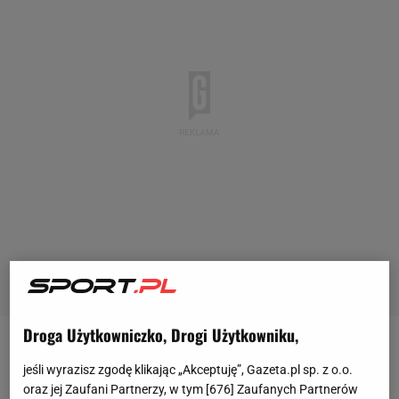
Droga Użytkowniczko, Drogi Użytkowniku,
Dla Igi Świątek sobotni finał w Bad Homburgu
jeśli wyrazisz zgodę klikając „Akceptuję”, Gazeta.pl sp. z o.o.
będzie pierwszym w tym sezonie - do tej pory
oraz jej Zaufani Partnerzy, w tym [
676
] Zaufanych Partnerów