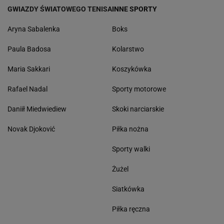
GWIAZDY ŚWIATOWEGO TENISA
INNE SPORTY
Aryna Sabalenka
Boks
Paula Badosa
Kolarstwo
Maria Sakkari
Koszykówka
Rafael Nadal
Sporty motorowe
Daniił Miedwiediew
Skoki narciarskie
Novak Djoković
Piłka nożna
Sporty walki
Żużel
Siatkówka
Piłka ręczna