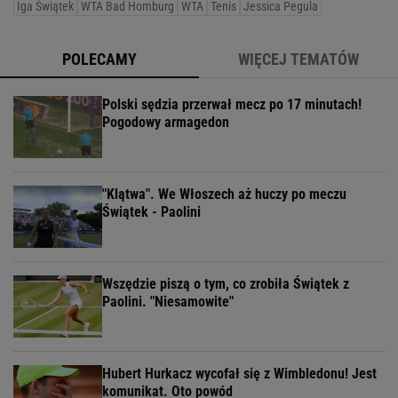
Iga Świątek
WTA Bad Homburg
WTA
Tenis
Jessica Pegula
POLECAMY
WIĘCEJ TEMATÓW
Polski sędzia przerwał mecz po 17 minutach!
Pogodowy armagedon
"Klątwa". We Włoszech aż huczy po meczu
Świątek - Paolini
Wszędzie piszą o tym, co zrobiła Świątek z
Paolini. "Niesamowite"
Hubert Hurkacz wycofał się z Wimbledonu! Jest
komunikat. Oto powód