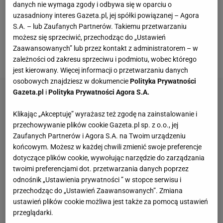
danych nie wymaga zgody i odbywa się w oparciu o
tytułu i w półfinale przegrała w trzech setach z
uzasadniony interes Gazeta.pl, jej spółki powiązanej – Agora
Aryną Sabalenką. To kosztowało ją kolejny spadek w
S.A. – lub Zaufanych Partnerów. Takiemu przetwarzaniu
możesz się sprzeciwić, przechodząc do „Ustawień
rankingu
WTA
. W tym momencie 24-latka zajmuje
Zaawansowanych” lub przez kontakt z administratorem – w
ósmą lokatę.
zależności od zakresu sprzeciwu i podmiotu, wobec którego
jest kierowany. Więcej informacji o przetwarzaniu danych
osobowych znajdziesz w dokumencie
Polityka Prywatności
Gazeta.pl
i
Polityka Prywatności Agora S.A.
Klikając „Akceptuję” wyrażasz też zgodę na zainstalowanie i
przechowywanie plików cookie Gazeta.pl sp. z o.o., jej
Zaufanych Partnerów i Agora S.A. na Twoim urządzeniu
końcowym. Możesz w każdej chwili zmienić swoje preferencje
dotyczące plików cookie, wywołując narzędzie do zarządzania
twoimi preferencjami dot. przetwarzania danych poprzez
odnośnik „Ustawienia prywatności ” w stopce serwisu i
przechodząc do „Ustawień Zaawansowanych”. Zmiana
ustawień plików cookie możliwa jest także za pomocą ustawień
przeglądarki.