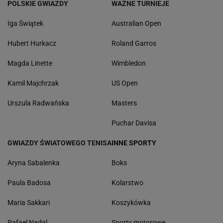
POLSKIE GWIAZDY
WAŻNE TURNIEJE
Iga Świątek
Australian Open
Hubert Hurkacz
Roland Garros
Magda Linette
Wimbledon
Kamil Majchrzak
US Open
Urszula Radwańska
Masters
Puchar Davisa
GWIAZDY ŚWIATOWEGO TENISA
INNE SPORTY
Aryna Sabalenka
Boks
Paula Badosa
Kolarstwo
Maria Sakkari
Koszykówka
Rafael Nadal
Sporty motorowe