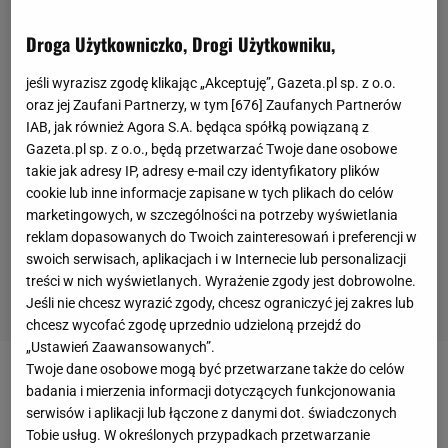
Droga Użytkowniczko, Drogi Użytkowniku,
jeśli wyrazisz zgodę klikając „Akceptuję”, Gazeta.pl sp. z o.o.
oraz jej Zaufani Partnerzy, w tym [
676
] Zaufanych Partnerów
IAB, jak również Agora S.A. będąca spółką powiązaną z
Gazeta.pl sp. z o.o., będą przetwarzać Twoje dane osobowe
takie jak adresy IP, adresy e-mail czy identyfikatory plików
cookie lub inne informacje zapisane w tych plikach do celów
marketingowych, w szczególności na potrzeby wyświetlania
reklam dopasowanych do Twoich zainteresowań i preferencji w
swoich serwisach, aplikacjach i w Internecie lub personalizacji
treści w nich wyświetlanych. Wyrażenie zgody jest dobrowolne.
Jeśli nie chcesz wyrazić zgody, chcesz ograniczyć jej zakres lub
chcesz wycofać zgodę uprzednio udzieloną przejdź do
„Ustawień Zaawansowanych”.
Twoje dane osobowe mogą być przetwarzane także do celów
Iga Świątek podczas ostatniego Roland Garros
badania i mierzenia informacji dotyczących funkcjonowania
doznała pierwszej porażki w tej imprezie od czterech
serwisów i aplikacji lub łączone z danymi dot. świadczonych
Tobie usług. W określonych przypadkach przetwarzanie
lat.
Polka
nie zdołała po raz trzeci z rzędu obronić