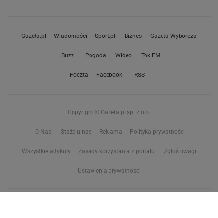
Gazeta.pl
Wiadomości
Sport.pl
Biznes
Gazeta Wyborcza
Buzz
Pogoda
Wideo
Tok.FM
Poczta
Facebook
RSS
Copyright © Gazeta.pl sp. z o.o.
O Nas
Staże u nas
Reklama
Polityka prywatności
Wszystkie artykuły
Zasady korzystania z portalu
Zgłoś uwagi
Ustawienia prywatności
Właściciel niniejszego serwisu nie wyraża zgody na zwielokrotnianie ani inne
korzystanie z utworów rozpowszechnionych w tym serwisie, w celu