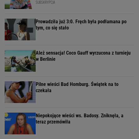
SUBSKRYPCJA
Prowadziła już 3:0. Fręch była podłamana po
tym, co się stało
Ależ sensacja! Coco Gauff wyrzucona z turnieju
w Berlinie
Pilne wieści Bad Homburg. Świątek na to
czekała
Niepokojące wieści ws. Badosy. Zniknęła, a
teraz przemówiła