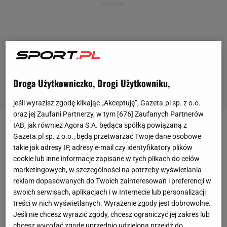
Droga Użytkowniczko, Drogi Użytkowniku,
jeśli wyrazisz zgodę klikając „Akceptuję”, Gazeta.pl sp. z o.o.
oraz jej Zaufani Partnerzy, w tym [
676
] Zaufanych Partnerów
IAB, jak również Agora S.A. będąca spółką powiązaną z
Tenisowy sezon wkroczył w kolejną fazę. Czas na
Gazeta.pl sp. z o.o., będą przetwarzać Twoje dane osobowe
rywalizację na kortach trawiastych. Czy na tej
takie jak adresy IP, adresy e-mail czy identyfikatory plików
cookie lub inne informacje zapisane w tych plikach do celów
nawierzchni
Iga Świątek
przełamie się i sięgnie po
marketingowych, w szczególności na potrzeby wyświetlania
końcowy triumf w pojedynczym turnieju? Najbliższa
reklam dopasowanych do Twoich zainteresowań i preferencji w
okazja już wkrótce. Rozpoczyna się turniej
WTA
500
swoich serwisach, aplikacjach i w Internecie lub personalizacji
treści w nich wyświetlanych. Wyrażenie zgody jest dobrowolne.
w Bad Homburg. Organizatorzy przekazali ważne
Jeśli nie chcesz wyrazić zgody, chcesz ograniczyć jej zakres lub
informacje w sprawie tej imprezy.
chcesz wycofać zgodę uprzednio udzieloną przejdź do