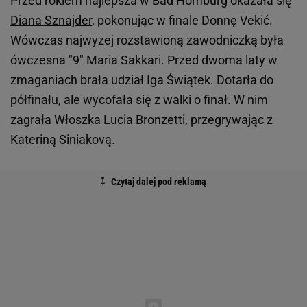
Przed rokiem najlepsza w Bad Homburg okazała się
Diana Sznajder
, pokonując w finale Donnę Vekić.
Wówczas najwyżej rozstawioną zawodniczką była
ówczesna "9" Maria Sakkari. Przed dwoma laty w
zmaganiach brała udział Iga Świątek. Dotarła do
półfinału, ale wycofała się z walki o finał. W nim
zagrała Włoszka Lucia Bronzetti, przegrywając z
Kateriną Siniakovą.