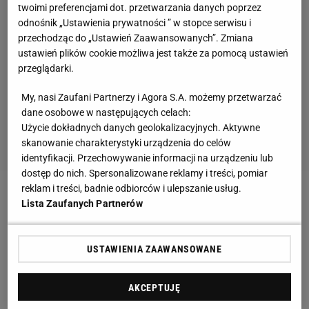
twoimi preferencjami dot. przetwarzania danych poprzez
odnośnik „Ustawienia prywatności ” w stopce serwisu i
przechodząc do „Ustawień Zaawansowanych”. Zmiana
ustawień plików cookie możliwa jest także za pomocą ustawień
przeglądarki.
My, nasi Zaufani Partnerzy i Agora S.A. możemy przetwarzać
dane osobowe w następujących celach:
Użycie dokładnych danych geolokalizacyjnych. Aktywne
skanowanie charakterystyki urządzenia do celów
identyfikacji. Przechowywanie informacji na urządzeniu lub
dostęp do nich. Spersonalizowane reklamy i treści, pomiar
reklam i treści, badnie odbiorców i ulepszanie usług.
Zobacz wideo
Daria Abramowicz wciąż pomaga
Lista Zaufanych Partnerów
Idze Świątek? Ferszter: Powinna się wytłumaczyć
przed dziennikarzami
USTAWIENIA ZAAWANSOWANE
Ważne wieści ws. turnieju z udziałem Świątek
AKCEPTUJĘ