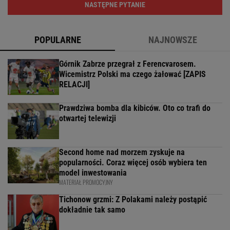
NASTĘPNE PYTANIE
POPULARNE
NAJNOWSZE
Górnik Zabrze przegrał z Ferencvarosem.
Wicemistrz Polski ma czego żałować [ZAPIS
RELACJI]
Prawdziwa bomba dla kibiców. Oto co trafi do
otwartej telewizji
Second home nad morzem zyskuje na
popularności. Coraz więcej osób wybiera ten
model inwestowania
MATERIAŁ PROMOCYJNY
Tichonow grzmi: Z Polakami należy postąpić
dokładnie tak samo