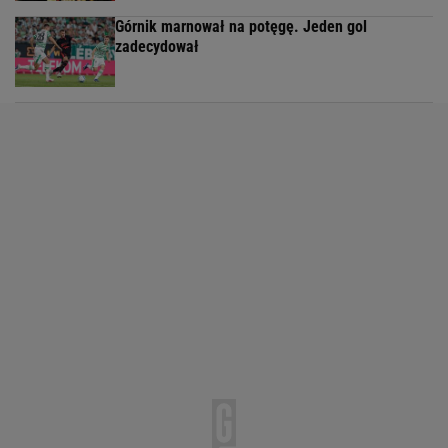
Górnik marnował na potęgę. Jeden gol
zadecydował