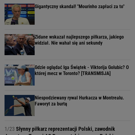
Gigantyczny skandal! "Mourinho zapłaci za to"
Zidane wskazał najlepszego piłkarza, jakiego
widział. Nie wahał się ani sekundy
Gdzie oglądać Iga Świątek - Viktorija Golubic? O
której mecz w Toronto? [TRANSMISJA]
Niespodziewany rywal Hurkacza w Montrealu.
Faworyt za burtą
1/23
Słynny piłkarz reprezentacji Polski, zawodnik