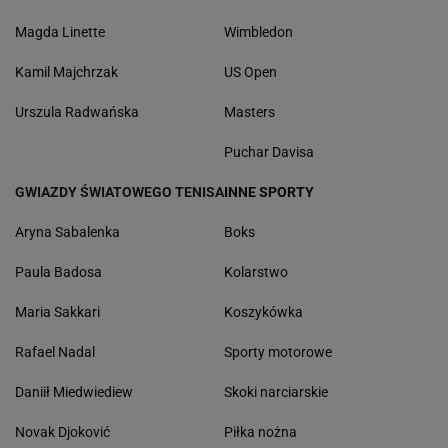
Magda Linette
Wimbledon
Kamil Majchrzak
US Open
Urszula Radwańska
Masters
Puchar Davisa
GWIAZDY ŚWIATOWEGO TENISA
INNE SPORTY
Aryna Sabalenka
Boks
Paula Badosa
Kolarstwo
Maria Sakkari
Koszykówka
Rafael Nadal
Sporty motorowe
Daniił Miedwiediew
Skoki narciarskie
Novak Djoković
Piłka nożna