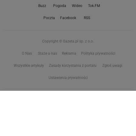
Buzz
Pogoda
Wideo
Tok.FM
Poczta
Facebook
RSS
Copyright © Gazeta.pl sp. z o.o.
O Nas
Staże u nas
Reklama
Polityka prywatności
Wszystkie artykuły
Zasady korzystania z portalu
Zgłoś uwagi
Ustawienia prywatności
Właściciel niniejszego serwisu nie wyraża zgody na zwielokrotnianie ani inne
korzystanie z utworów rozpowszechnionych w tym serwisie, w celu
eksploracji tekstów i danych. Więcej informacji w
zastrzeżeniu dot. eksploracji tekstów i danych
Treści z
serwisów internetowych Grupy Wyborcza.pl
oraz serwisu tokfm.pl
prezentujemy w ramach komercyjnej współpracy z ich wydawcami: