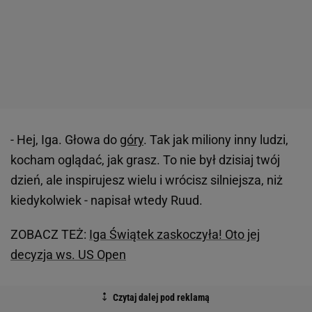
- Hej, Iga. Głowa do
góry
. Tak jak miliony inny ludzi,
kocham oglądać, jak grasz. To nie był dzisiaj twój
dzień, ale inspirujesz wielu i wrócisz silniejsza, niż
kiedykolwiek - napisał wtedy Ruud.
ZOBACZ TEŻ:
Iga Świątek zaskoczyła! Oto jej
decyzja ws. US Open