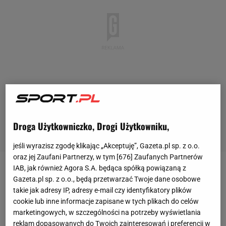
Droga Użytkowniczko, Drogi Użytkowniku,
jeśli wyrazisz zgodę klikając „Akceptuję”, Gazeta.pl sp. z o.o.
oraz jej Zaufani Partnerzy, w tym [
676
] Zaufanych Partnerów
IAB, jak również Agora S.A. będąca spółką powiązaną z
Turniej miksta w Nowym Jorku za sprawą
Gazeta.pl sp. z o.o., będą przetwarzać Twoje dane osobowe
organizatorów
US Open
przejdzie w tym roku
takie jak adresy IP, adresy e-mail czy identyfikatory plików
cookie lub inne informacje zapisane w tych plikach do celów
rewolucję. Przede wszystkim: zaplanowano go na
marketingowych, w szczególności na potrzeby wyświetlania
termin 19-20 sierpnia, kiedy zawody w
grze
reklam dopasowanych do Twoich zainteresowań i preferencji w