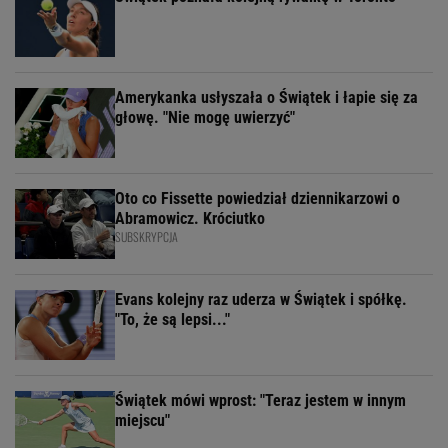
Amerykanka usłyszała o Świątek i łapie się za
głowę. "Nie mogę uwierzyć"
Oto co Fissette powiedział dziennikarzowi o
Abramowicz. Króciutko
SUBSKRYPCJA
Evans kolejny raz uderza w Świątek i spółkę.
"To, że są lepsi..."
Świątek mówi wprost: "Teraz jestem w innym
miejscu"