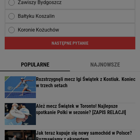
Zawiszy Bydgoszcz
Bałtyku Koszalin
Koronie Kożuchów
NASTĘPNE PYTANIE
POPULARNE
NAJNOWSZE
Rozstrzygnęli mecz Igi Świątek z Kostiuk. Koniec
w trzech setach
Ależ mecz Świątek w Toronto! Najlepsze
spotkanie Polki w sezonie? [ZAPIS RELACJI]
Jak teraz kupuje się nowy samochód w Polsce?
Rozmawiamy z ekspertem