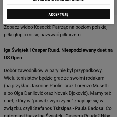
AKCEPTUJĘ
Zobacz wideo
Kosecki: Patrząc na poziom polskiej
piłki głupio mi się nazywać piłkarzem
Iga Świątek i Casper Ruud. Niespodziewany duet na
US Open
Dobór zawodników w pary nie był przypadkowy.
Wielu tenisistów będzie grać ze swoimi rodakami
(na przykład Jasmine Paolini oraz Lorenzo Musetti
albo Olga Danilović oraz Novak Djoković). Mamy też
duet, który w "prawdziwym życiu" znajduje się w
związku, czyli Stefanos Tsitsipas - Paula Badosa. Co
natomiast łączy Igę Świątek i Caspera Ruuda? Niby