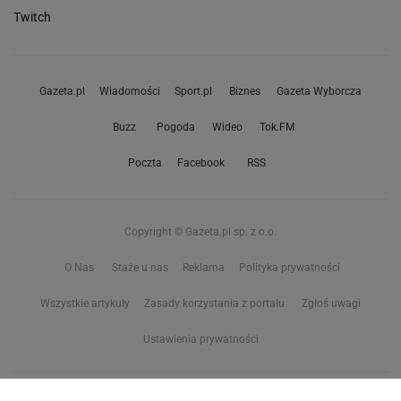
Twitch
Gazeta.pl
Wiadomości
Sport.pl
Biznes
Gazeta Wyborcza
Buzz
Pogoda
Wideo
Tok.FM
Poczta
Facebook
RSS
Copyright © Gazeta.pl sp. z o.o.
O Nas
Staże u nas
Reklama
Polityka prywatności
Wszystkie artykuły
Zasady korzystania z portalu
Zgłoś uwagi
Ustawienia prywatności
Właściciel niniejszego serwisu nie wyraża zgody na zwielokrotnianie ani inne