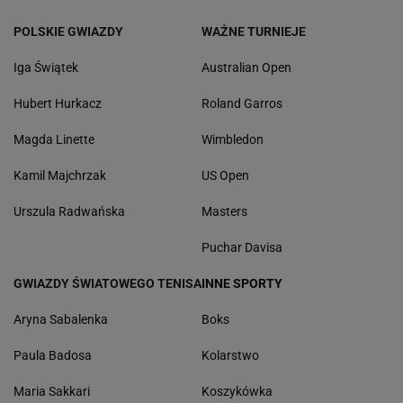
POLSKIE GWIAZDY
WAŻNE TURNIEJE
Iga Świątek
Australian Open
Hubert Hurkacz
Roland Garros
Magda Linette
Wimbledon
Kamil Majchrzak
US Open
Urszula Radwańska
Masters
Puchar Davisa
GWIAZDY ŚWIATOWEGO TENISA
INNE SPORTY
Aryna Sabalenka
Boks
Paula Badosa
Kolarstwo
Maria Sakkari
Koszykówka