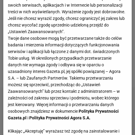
pojedynczej rozpoczną się dopiero 24 sierpnia. A
swoich serwisach, aplikacjach i w Internecie lub personalizacji
treści w nich wyświetlanych. Wyrażenie zgody jest dobrowolne.
poza tym, zmniejszono też o połowę liczbę
Jeśli nie chcesz wyrazić zgody, chcesz ograniczyć jej zakres lub
uczestników i przekonano do udziału największe
chcesz wycofać zgodę uprzednio udzieloną przejdź do
gwiazdy tenisa, odrzucając na bok specjalistów od
„Ustawień Zaawansowanych”.
debla. W tym gronie znalazła się właśnie Iga
Twoje dane osobowe mogą być przetwarzane także do celów
badania i mierzenia informacji dotyczących funkcjonowania
Świątek, a także Novak Djoković, Jannik Sinner,
serwisów i aplikacji lub łączone z danymi dot. świadczonych
Carlos Alcaraz, Aryna Sabalenka czy Qinwen Zheng.
Tobie usług. W określonych przypadkach przetwarzanie
Można powiedzieć, że z "dużych nazwisk" będzie
danych nie wymaga zgody i odbywa się w oparciu o
uzasadniony interes Gazeta.pl, jej spółki powiązanej – Agora
brakować tylko Cori Gauff.
S.A. – lub Zaufanych Partnerów. Takiemu przetwarzaniu
możesz się sprzeciwić, przechodząc do „Ustawień
Zaawansowanych” lub przez kontakt z administratorem – w
zależności od zakresu sprzeciwu i podmiotu, wobec którego
jest kierowany. Więcej informacji o przetwarzaniu danych
osobowych znajdziesz w dokumencie
Polityka Prywatności
Gazeta.pl
i
Polityka Prywatności Agora S.A.
Klikając „Akceptuję” wyrażasz też zgodę na zainstalowanie i