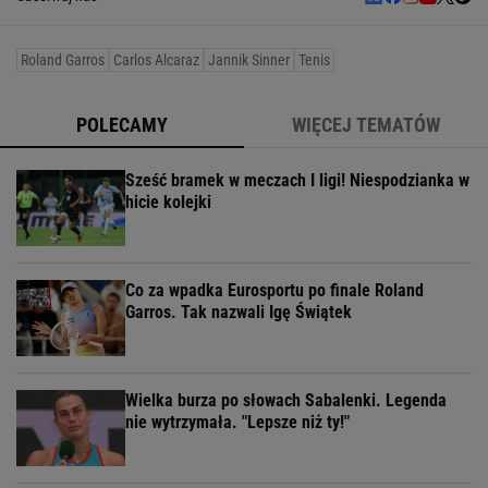
Roland Garros
Carlos Alcaraz
Jannik Sinner
Tenis
POLECAMY
WIĘCEJ TEMATÓW
Sześć bramek w meczach I ligi! Niespodzianka w
hicie kolejki
Co za wpadka Eurosportu po finale Roland
Garros. Tak nazwali Igę Świątek
Wielka burza po słowach Sabalenki. Legenda
nie wytrzymała. "Lepsze niż ty!"