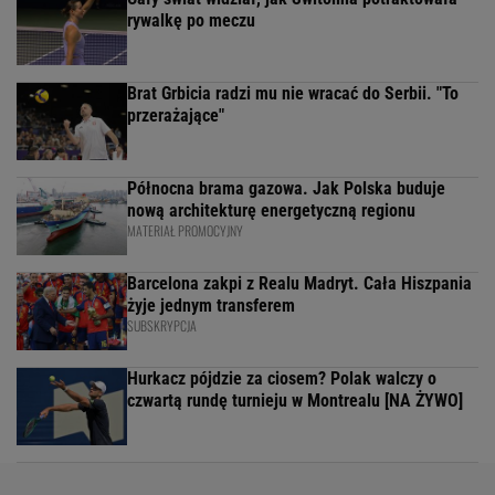
rywalkę po meczu
Brat Grbicia radzi mu nie wracać do Serbii. "To
przerażające"
Północna brama gazowa. Jak Polska buduje
nową architekturę energetyczną regionu
MATERIAŁ PROMOCYJNY
Barcelona zakpi z Realu Madryt. Cała Hiszpania
żyje jednym transferem
SUBSKRYPCJA
Hurkacz pójdzie za ciosem? Polak walczy o
czwartą rundę turnieju w Montrealu [NA ŻYWO]