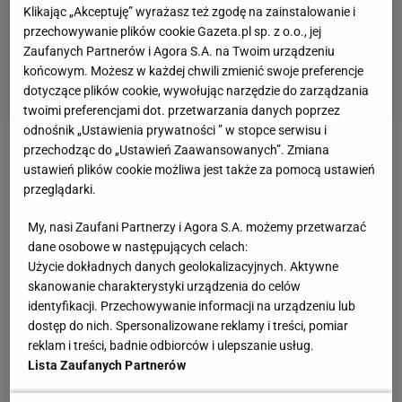
Klikając „Akceptuję” wyrażasz też zgodę na zainstalowanie i
przechowywanie plików cookie Gazeta.pl sp. z o.o., jej
Zaufanych Partnerów i Agora S.A. na Twoim urządzeniu
końcowym. Możesz w każdej chwili zmienić swoje preferencje
dotyczące plików cookie, wywołując narzędzie do zarządzania
twoimi preferencjami dot. przetwarzania danych poprzez
odnośnik „Ustawienia prywatności ” w stopce serwisu i
przechodząc do „Ustawień Zaawansowanych”. Zmiana
Zobacz wideo
Daria Abramowicz wciąż pomaga
ustawień plików cookie możliwa jest także za pomocą ustawień
Idze Świątek? Ferszter: Powinna się wytłumaczyć
przeglądarki.
przed dziennikarzami
My, nasi Zaufani Partnerzy i Agora S.A. możemy przetwarzać
dane osobowe w następujących celach:
Wielki powrót Carlosa Alcaraza w finale Rolanda
Użycie dokładnych danych geolokalizacyjnych. Aktywne
skanowanie charakterystyki urządzenia do celów
Garrosa!
identyfikacji. Przechowywanie informacji na urządzeniu lub
dostęp do nich. Spersonalizowane reklamy i treści, pomiar
- Mam wrażenie, że to Alcaraz wygląda teraz dużo
reklam i treści, badnie odbiorców i ulepszanie usług.
lepiej fizycznie i to on ma lepszy plan na rozgrywanie
Lista Zaufanych Partnerów
punktów - mówił po pierwszym gemie decydującego