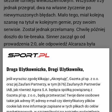
sezonie turnieju wielkoszlemowym. Wszystkie trzy
jednak przegrał, dwa na własne życzenie po
niewymuszonych błędach. Mało tego, miał kolejną
szansę na tytuł w kolejnym gemie, przy swoim
serwisie. Został jednak przełamany. Chwilę później
doszło do tie-breaka. Sinner zaczął go od
prowadzenia 2:0, ale odpowiedź Alcaraza była
niesamowita. Zdobył cztery punkty z rzędu (m.in.
dwa asy z rzędu). Przy stanie 4:3 Włoch dwa razy
przestrzelił z bekhendu, a
Alcaraz
skończył seta
Droga Użytkowniczko, Drogi Użytkowniku,
winnerem z forhendu. W efekcie o losach tytułu w
jeśli wyrazisz zgodę klikając „Akceptuję”, Gazeta.pl sp. z o.o.
Paryżu zadecydował piąty set!
oraz jej Zaufani Partnerzy, w tym [
676
] Zaufanych Partnerów
IAB, jak również Agora S.A. będąca spółką powiązaną z
Gazeta.pl sp. z o.o., będą przetwarzać Twoje dane osobowe
takie jak adresy IP, adresy e-mail czy identyfikatory plików
cookie lub inne informacje zapisane w tych plikach do celów
marketingowych, w szczególności na potrzeby wyświetlania