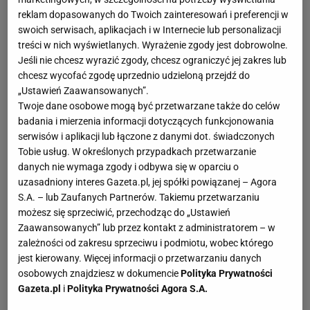
reklam dopasowanych do Twoich zainteresowań i preferencji w
swoich serwisach, aplikacjach i w Internecie lub personalizacji
treści w nich wyświetlanych. Wyrażenie zgody jest dobrowolne.
Jeśli nie chcesz wyrazić zgody, chcesz ograniczyć jej zakres lub
chcesz wycofać zgodę uprzednio udzieloną przejdź do
„Ustawień Zaawansowanych”.
Twoje dane osobowe mogą być przetwarzane także do celów
badania i mierzenia informacji dotyczących funkcjonowania
serwisów i aplikacji lub łączone z danymi dot. świadczonych
Tobie usług. W określonych przypadkach przetwarzanie
danych nie wymaga zgody i odbywa się w oparciu o
uzasadniony interes Gazeta.pl, jej spółki powiązanej – Agora
S.A. – lub Zaufanych Partnerów. Takiemu przetwarzaniu
możesz się sprzeciwić, przechodząc do „Ustawień
Zaawansowanych” lub przez kontakt z administratorem – w
zależności od zakresu sprzeciwu i podmiotu, wobec którego
jest kierowany. Więcej informacji o przetwarzaniu danych
osobowych znajdziesz w dokumencie
Polityka Prywatności
Gazeta.pl
i
Polityka Prywatności Agora S.A.