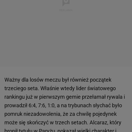
Ważny dla losów meczu był również początek
trzeciego seta. Właśnie wtedy lider światowego
rankingu już w pierwszym gemie przełamał rywala i
prowadził 6:4, 7:6, 1:0, a na trybunach słychać było
pomruk niezadowolenia, że za chwilę pojedynek
może się skończyć w trzech setach. Alcaraz, który
bronił tytułu w Paryżu, pokazał wielki charakter i