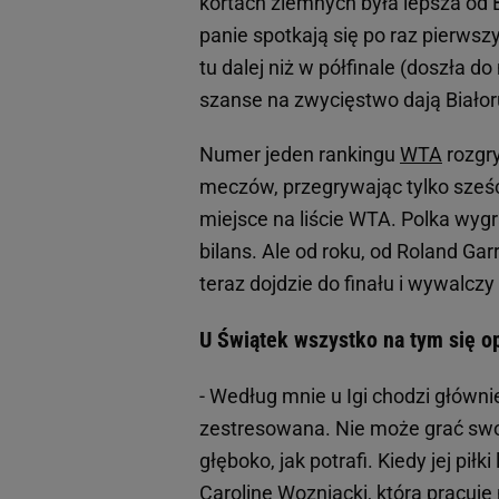
kortach ziemnych była lepsza od B
panie spotkają się po raz pierwsz
tu dalej niż w półfinale (doszła 
szanse na zwycięstwo dają Białor
Numer jeden rankingu
WTA
rozgry
meczów, przegrywając tylko sześ
miejsce na liście WTA. Polka wyg
bilans. Ale od roku, od Roland Gar
teraz dojdzie do finału i wywalczy
U Świątek wszystko na tym się o
- Według mnie u Igi chodzi główni
zestresowana. Nie może grać swob
głęboko, jak potrafi. Kiedy jej pił
Caroline Wozniacki, która pracuje