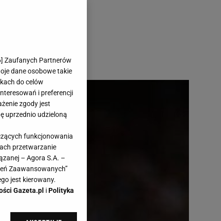
6
] Zaufanych Partnerów
woje dane osobowe takie
likach do celów
teresowań i preferencji
ażenie zgody jest
dę uprzednio udzieloną
yczących funkcjonowania
kach przetwarzanie
ązanej – Agora S.A. –
awień Zaawansowanych”
go jest kierowany.
ości Gazeta.pl
i
Polityka