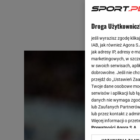
Droga Użytkownicz
jeśli wyrazisz zgodę klika
IAB, jak również Agora S
jak adresy IP, adresy e-m
marketingowych, w szcze
w swoich serwisach, aplik
dobrowolne. Jeśli nie ch
przejdź do „Ustawień Z
Twoje dane osobowe mogą
serwisów i aplikacji lub
danych nie wymaga zgody 
lub Zaufanych Partnerów
lub przez kontakt z admi
Więcej informacji o prz
Prywatności Agora S.A.