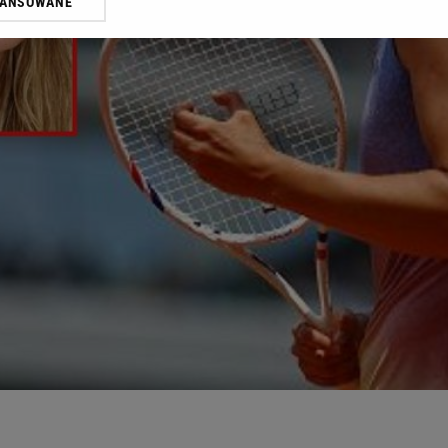
WANSOWANE
żasz też zgodę na zainstalowanie i przechowywanie plików cookie Gazeta.p
gora S.A. na Twoim urządzeniu końcowym. Możesz w każdej chwili zmien
 wywołując narzędzie do zarządzania twoimi preferencjami dot. przetw
ywatności ” w stopce serwisu i przechodząc do „Ustawień Zaawansowan
st także za pomocą ustawień przeglądarki.
rzy i Agora S.A. możemy przetwarzać dane osobowe w następujących cel
 geolokalizacyjnych. Aktywne skanowanie charakterystyki urządzenia do
 na urządzeniu lub dostęp do nich. Spersonalizowane reklamy i treści, p
zanie usług.
Lista Zaufanych Partnerów