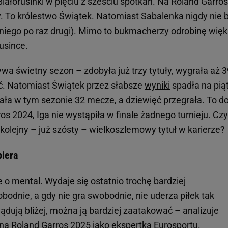
iałorusinki w pięciu z sześciu spotkań. Na Roland Garros
y. To królestwo Świątek. Natomiast Sabalenka nigdy nie 
do niego po raz drugi). Mimo to bukmacherzy odrobinę wię
usince.
wa świetny sezon – zdobyła już trzy tytuły, wygrała aż 3
ć. Natomiast Świątek przez słabsze
wyniki
spadła na pią
rała w tym sezonie 32 mecze, a dziewięć przegrała. To d
ros 2024, Iga nie wystąpiła w finale żadnego turnieju. Czy
 kolejny – już szósty – wielkoszlemowy tytuł w karierze?
piera
e o mental. Wydaje się ostatnio trochę bardziej
odnie, a gdy nie gra swobodnie, nie uderza piłek tak
ki lądują bliżej, można ją bardziej zaatakować – analizuje
 na Roland Garros 2025 jako ekspertka Eurosportu.