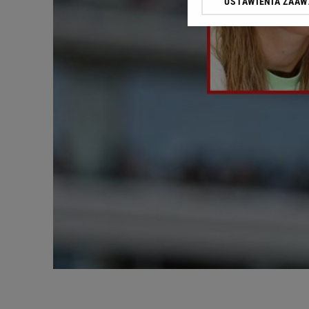
USTAWIENIA ZAA
Klikając „Akceptuję” wyra
Zaufanych Partnerów i A
dotyczące plików cookie,
odnośnik „Ustawienia pr
plików cookie możliwa je
My, nasi Zaufani Partne
Użycie dokładnych danych
Przechowywanie informacji
badnie odbiorców i uleps