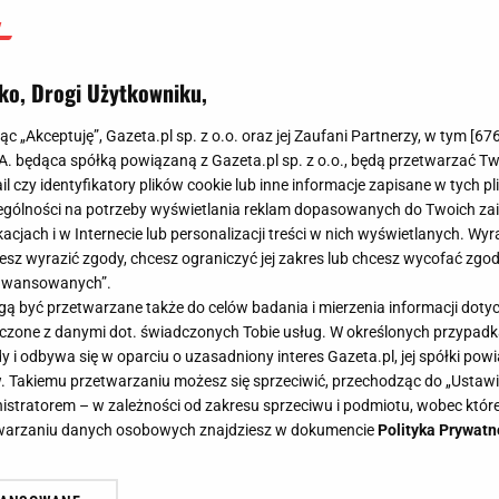
potrafił"
ko, Drogi Użytkowniku,
Łukasz Jachimiak
5 czerwca 2025, 07:11
jąc „Akceptuję”, Gazeta.pl sp. z o.o. oraz jej Zaufani Partnerzy, w tym [
67
.A. będąca spółką powiązaną z Gazeta.pl sp. z o.o., będą przetwarzać T
ail czy identyfikatory plików cookie lub inne informacje zapisane w tych p
gólności na potrzeby wyświetlania reklam dopasowanych do Twoich zain
acjach i w Internecie lub personalizacji treści w nich wyświetlanych. Wyr
cesz wyrazić zgody, chcesz ograniczyć jej zakres lub chcesz wycofać zgo
aawansowanych”.
 być przetwarzane także do celów badania i mierzenia informacji dot
 łączone z danymi dot. świadczonych Tobie usług. W określonych przypad
i odbywa się w oparciu o uzasadniony interes Gazeta.pl, jej spółki powi
. Takiemu przetwarzaniu możesz się sprzeciwić, przechodząc do „Ust
nistratorem – w zależności od zakresu sprzeciwu i podmiotu, wobec które
etwarzaniu danych osobowych znajdziesz w dokumencie
Polityka Prywatn