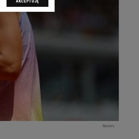
AKCEPTUJĘ
l sp. z o.o., jej
ić swoje preferencje
arzania danych poprzez
ych”. Zmiana ustawień
ach:
 celów identyfikacji.
omiar reklam i treści,
Reuters