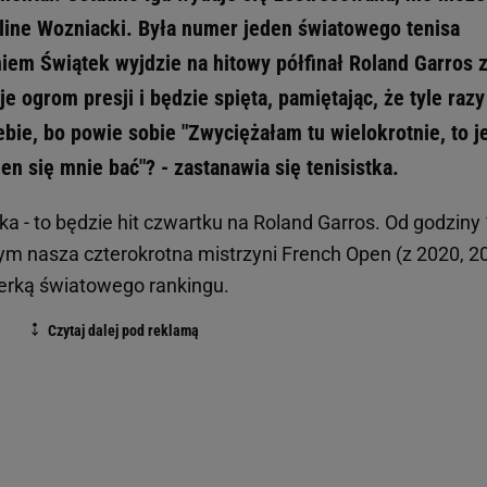
ine Wozniacki. Była numer jeden światowego tenisa
niem Świątek wyjdzie na hitowy półfinał Roland Garros 
e ogrom presji i będzie spięta, pamiętając, że tyle razy
bie, bo powie sobie "Zwyciężałam tu wielokrotnie, to j
en się mnie bać"? - zastanawia się tenisistka.
a - to będzie hit czwartku na Roland Garros. Od godziny
rym nasza czterokrotna mistrzyni French Open (z 2020, 2
iderką światowego rankingu.