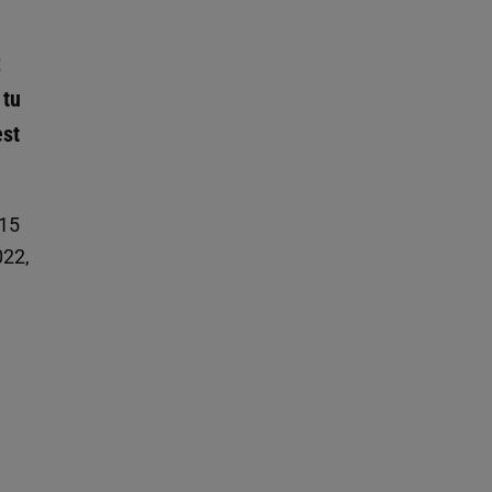
z
 tu
est
 15
022,