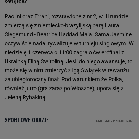
Świątek?
Paolini oraz Errani, rozstawione z nr 2, w III rundzie
zmierzą się z niemiecko-brazylijską parą Laura
Siegemund - Beatrice Haddad Maia. Sama Jasmine
oczywiście nadal rywalizuje w
turnieju
singlowym. W
niedzielę 1 czerwca o 11:00 zagra o ćwierćfinał z
Ukrainką Eliną Switoliną. Jeśli do niego awansuje, to
może się w nim zmierzyć z Igą Świątek w rewanżu
za ubiegłoroczny finał. Pod warunkiem że
Polka
,
również jutro (gra zaraz po Włoszce), upora się z
Jeleną Rybakiną.