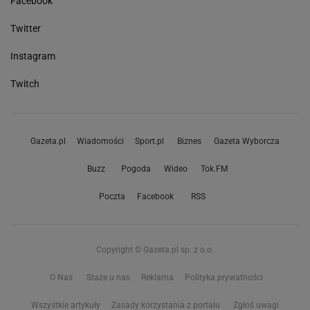
Facebook
Twitter
Instagram
Twitch
Gazeta.pl
Wiadomości
Sport.pl
Biznes
Gazeta Wyborcza
Buzz
Pogoda
Wideo
Tok.FM
Poczta
Facebook
RSS
Copyright © Gazeta.pl sp. z o.o.
O Nas
Staże u nas
Reklama
Polityka prywatności
Wszystkie artykuły
Zasady korzystania z portalu
Zgłoś uwagi