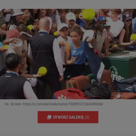
fot. Screen: https://x.com/AleCreek/status/1928816723626496068
OTWÓRZ GALERIĘ
(3)