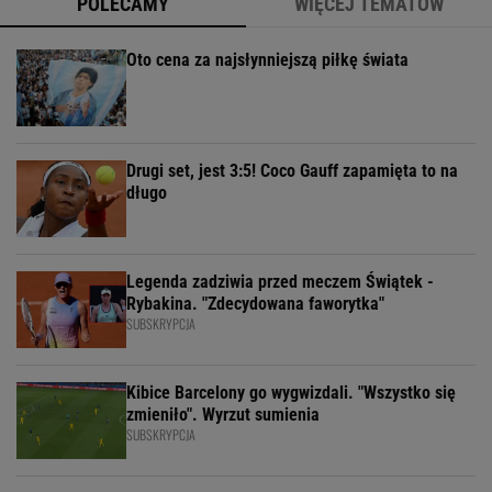
POLECAMY
WIĘCEJ TEMATÓW
Oto cena za najsłynniejszą piłkę świata
Drugi set, jest 3:5! Coco Gauff zapamięta to na
długo
Legenda zadziwia przed meczem Świątek -
Rybakina. "Zdecydowana faworytka"
SUBSKRYPCJA
Kibice Barcelony go wygwizdali. "Wszystko się
zmieniło". Wyrzut sumienia
SUBSKRYPCJA