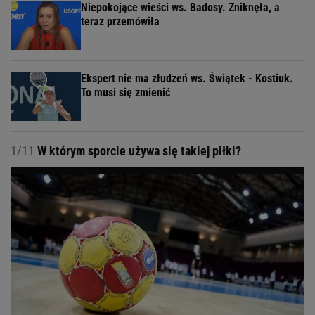
Niepokojące wieści ws. Badosy. Zniknęła, a
teraz przemówiła
Ekspert nie ma złudzeń ws. Świątek - Kostiuk.
To musi się zmienić
1/11
W którym sporcie używa się takiej piłki?