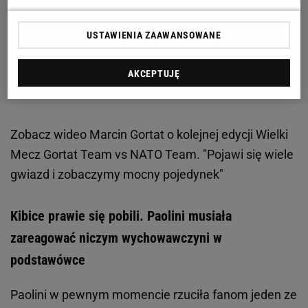
USTAWIENIA ZAAWANSOWANE
AKCEPTUJĘ
Zobacz wideo
Marcin Gortat o kolejnej edycji Wielki
Mecz Gortat Team vs NATO Team. "Pojawi się wiele
gwiazd i zobaczymy mocny pojedynek"
Kibice prawie się pobili. Paolini musiała
zareagować niczym wychowawczyni w
podstawówce
Paolini w pewnym momencie rzuciła fanom jeden ze