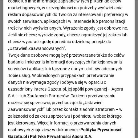
cookie lub inne informacje zapisane w tych plikach do celów
marketingowych, w szczególności na potrzeby wyświetlania
Rozdawanie autografów po meczu oraz
reklam dopasowanych do Twoich zainteresowań i preferencji w
swoich serwisach, aplikacjach i w Internecie lub personalizacji
obdarowywanie fanów pamiątkami typu część
treści w nich wyświetlanych. Wyrażenie zgody jest dobrowolne.
ubioru z meczu czy ręcznik, to w tenisie normalność.
Jeśli nie chcesz wyrazić zgody, chcesz ograniczyć jej zakres lub
Niestety nie zawsze prowadzi to do normalnych
chcesz wycofać zgodę uprzednio udzieloną przejdź do
„Ustawień Zaawansowanych”.
sytuacji. Przekonała się o tym Jasmine
Paolini
po
Twoje dane osobowe mogą być przetwarzane także do celów
jednym ze swoich
meczów
deblowych na kortach
badania i mierzenia informacji dotyczących funkcjonowania
Roland Garros. Razem z Sarą Errani pokonały w
serwisów i aplikacji lub łączone z danymi dot. świadczonych
Tobie usług. W określonych przypadkach przetwarzanie
sobotę 31 maja duet Yue Yuan - Lulu Sun 7:5, 6:2 i
danych nie wymaga zgody i odbywa się w oparciu o
zameldowały się w III rundzie. Po zakończeniu
uzasadniony interes Gazeta.pl, jej spółki powiązanej – Agora
spotkania zostały jeszcze chwilę na korcie, by dać
S.A. – lub Zaufanych Partnerów. Takiemu przetwarzaniu
możesz się sprzeciwić, przechodząc do „Ustawień
kibicom
nieco autografów.
Zaawansowanych” lub przez kontakt z administratorem – w
zależności od zakresu sprzeciwu i podmiotu, wobec którego
jest kierowany. Więcej informacji o przetwarzaniu danych
osobowych znajdziesz w dokumencie
Polityka Prywatności
Gazeta.pl
i
Polityka Prywatności Agora S.A.