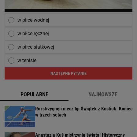
w piłce wodnej
w piłce ręcznej
w piłce siatkowej
w tenisie
NASTĘPNE PYTANIE
POPULARNE
NAJNOWSZE
Rozstrzygnęli mecz Igi Świątek z Kostiuk. Koniec
w trzech setach
Anastazja Kuś mistrzynią świata! Historyczny