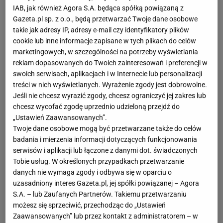
więcej punktów. W rankingu na żywo Polce odjęto
IAB, jak również Agora S.A. będąca spółką powiązaną z
kolejne 2000 "oczek", czyli dorobek z zeszłorocznego
Gazeta.pl sp. z o.o., będą przetwarzać Twoje dane osobowe
takie jak adresy IP, adresy e-mail czy identyfikatory plików
turnieju w Paryżu. Efektem tego był spadek na ósmą
cookie lub inne informacje zapisane w tych plikach do celów
lokatę w zestawieniu na żywo.
marketingowych, w szczególności na potrzeby wyświetlania
reklam dopasowanych do Twoich zainteresowań i preferencji w
swoich serwisach, aplikacjach i w Internecie lub personalizacji
treści w nich wyświetlanych. Wyrażenie zgody jest dobrowolne.
Jeśli nie chcesz wyrazić zgody, chcesz ograniczyć jej zakres lub
chcesz wycofać zgodę uprzednio udzieloną przejdź do
„Ustawień Zaawansowanych”.
Twoje dane osobowe mogą być przetwarzane także do celów
badania i mierzenia informacji dotyczących funkcjonowania
serwisów i aplikacji lub łączone z danymi dot. świadczonych
Tobie usług. W określonych przypadkach przetwarzanie
danych nie wymaga zgody i odbywa się w oparciu o
uzasadniony interes Gazeta.pl, jej spółki powiązanej – Agora
S.A. – lub Zaufanych Partnerów. Takiemu przetwarzaniu
możesz się sprzeciwić, przechodząc do „Ustawień
Zaawansowanych” lub przez kontakt z administratorem – w