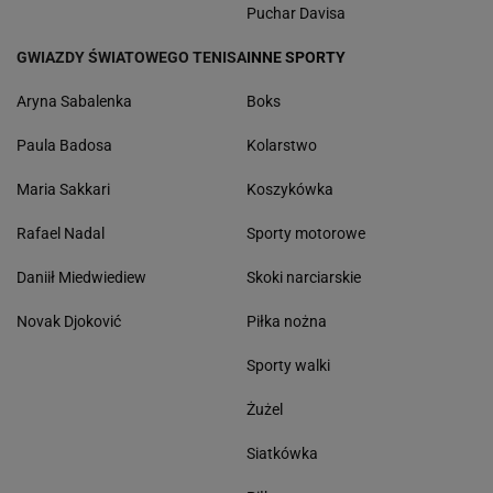
Puchar Davisa
GWIAZDY ŚWIATOWEGO TENISA
INNE SPORTY
Aryna Sabalenka
Boks
Paula Badosa
Kolarstwo
Maria Sakkari
Koszykówka
Rafael Nadal
Sporty motorowe
Daniił Miedwiediew
Skoki narciarskie
Novak Djoković
Piłka nożna
Sporty walki
Żużel
Siatkówka