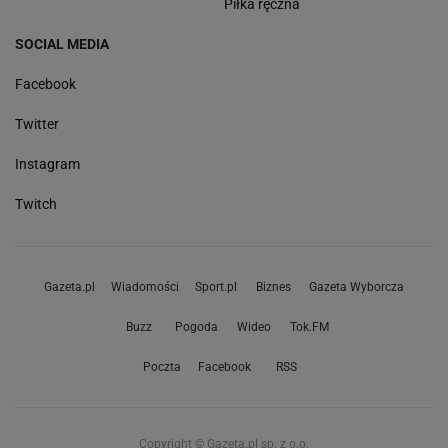
Piłka ręczna
SOCIAL MEDIA
Facebook
Twitter
Instagram
Twitch
Gazeta.pl
Wiadomości
Sport.pl
Biznes
Gazeta Wyborcza
Buzz
Pogoda
Wideo
Tok.FM
Poczta
Facebook
RSS
Copyright © Gazeta.pl sp. z o.o.