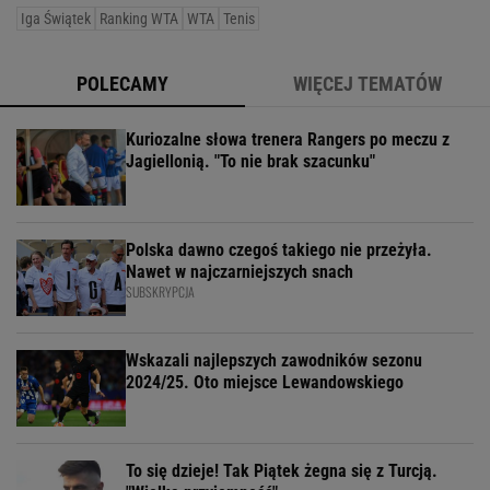
Iga Świątek
Ranking WTA
WTA
Tenis
POLECAMY
WIĘCEJ TEMATÓW
Kuriozalne słowa trenera Rangers po meczu z
Jagiellonią. "To nie brak szacunku"
Polska dawno czegoś takiego nie przeżyła.
Nawet w najczarniejszych snach
SUBSKRYPCJA
Wskazali najlepszych zawodników sezonu
2024/25. Oto miejsce Lewandowskiego
To się dzieje! Tak Piątek żegna się z Turcją.