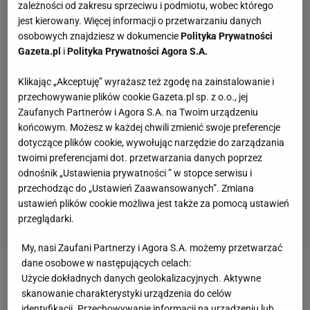
zależności od zakresu sprzeciwu i podmiotu, wobec którego
jest kierowany. Więcej informacji o przetwarzaniu danych
osobowych znajdziesz w dokumencie
Polityka Prywatności
Gazeta.pl
i
Polityka Prywatności Agora S.A.
Klikając „Akceptuję” wyrażasz też zgodę na zainstalowanie i
przechowywanie plików cookie Gazeta.pl sp. z o.o., jej
Zaufanych Partnerów i Agora S.A. na Twoim urządzeniu
końcowym. Możesz w każdej chwili zmienić swoje preferencje
dotyczące plików cookie, wywołując narzędzie do zarządzania
twoimi preferencjami dot. przetwarzania danych poprzez
odnośnik „Ustawienia prywatności ” w stopce serwisu i
przechodząc do „Ustawień Zaawansowanych”. Zmiana
ustawień plików cookie możliwa jest także za pomocą ustawień
przeglądarki.
My, nasi Zaufani Partnerzy i Agora S.A. możemy przetwarzać
dane osobowe w następujących celach:
Zobacz wideo
Marcin Gortat o kolejnej edycji Wielki
Użycie dokładnych danych geolokalizacyjnych. Aktywne
skanowanie charakterystyki urządzenia do celów
Mecz Gortat Team vs NATO Team. "Pojawi się wiele
identyfikacji. Przechowywanie informacji na urządzeniu lub