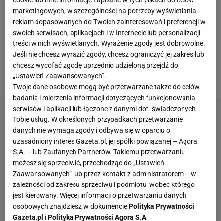
cookie lub inne informacje zapisane w tych plikach do celów
pożegnały się już m.in.
Marta Kostiuk
, która poległa
marketingowych, w szczególności na potrzeby wyświetlania
w starciu z kwalifikantką - Sarą Bejlek czy Emma
reklam dopasowanych do Twoich zainteresowań i preferencji w
Navarro, po porażce z Jessicą Bouzas Maneiro 0:6,
swoich serwisach, aplikacjach i w Internecie lub personalizacji
treści w nich wyświetlanych. Wyrażenie zgody jest dobrowolne.
1:6. Z kolei w męskim odpowiedniku z rywalizacją
Jeśli nie chcesz wyrazić zgody, chcesz ograniczyć jej zakres lub
pożegnał się już m.in. Taylor Fritz. Amerykanin
chcesz wycofać zgodę uprzednio udzieloną przejdź do
przegrał z Danielem Altmaierem 1:3.
„Ustawień Zaawansowanych”.
Twoje dane osobowe mogą być przetwarzane także do celów
badania i mierzenia informacji dotyczących funkcjonowania
serwisów i aplikacji lub łączone z danymi dot. świadczonych
Tobie usług. W określonych przypadkach przetwarzanie
danych nie wymaga zgody i odbywa się w oparciu o
uzasadniony interes Gazeta.pl, jej spółki powiązanej – Agora
S.A. – lub Zaufanych Partnerów. Takiemu przetwarzaniu
możesz się sprzeciwić, przechodząc do „Ustawień
Zaawansowanych” lub przez kontakt z administratorem – w
zależności od zakresu sprzeciwu i podmiotu, wobec którego
jest kierowany. Więcej informacji o przetwarzaniu danych
osobowych znajdziesz w dokumencie
Polityka Prywatności
Gazeta.pl
i
Polityka Prywatności Agora S.A.