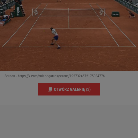
Screen - https://x.com/rolandgarros/status/1927324672175034776
OTWÓRZ GALERIĘ
(3)