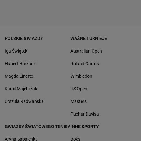
POLSKIE GWIAZDY
WAŻNE TURNIEJE
Iga Świątek
Australian Open
Hubert Hurkacz
Roland Garros
Magda Linette
Wimbledon
Kamil Majchrzak
US Open
Urszula Radwańska
Masters
Puchar Davisa
GWIAZDY ŚWIATOWEGO TENISA
INNE SPORTY
Aryna Sabalenka
Boks