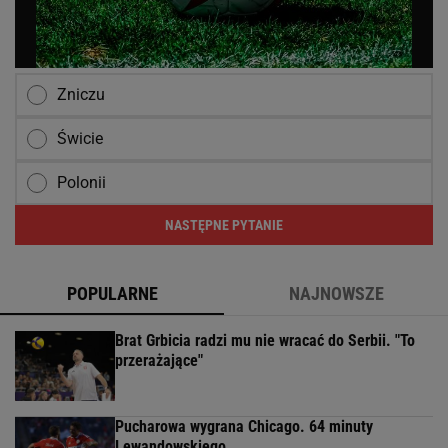
Zniczu
Świcie
Polonii
NASTĘPNE PYTANIE
POPULARNE
NAJNOWSZE
Brat Grbicia radzi mu nie wracać do Serbii. "To
przerażające"
Pucharowa wygrana Chicago. 64 minuty
Lewandowskiego