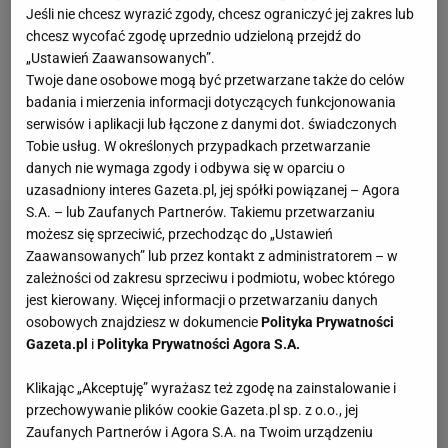
potencjalnie trudniejsze przeciwniczki. Ostatecznie
Jeśli nie chcesz wyrazić zgody, chcesz ograniczyć jej zakres lub
chcesz wycofać zgodę uprzednio udzieloną przejdź do
w pierwszym spotkaniu czterokotna triumfatorka
„Ustawień Zaawansowanych”.
tego wielkoszlemowego
turnieju
zmierzy się z
Twoje dane osobowe mogą być przetwarzane także do celów
Rebeccą Sramkovą. W rywalizacji wezmą udział
badania i mierzenia informacji dotyczących funkcjonowania
także inni Polacy -
Magda Linette
, Magdalena Fręch
serwisów i aplikacji lub łączone z danymi dot. świadczonych
Tobie usług. W określonych przypadkach przetwarzanie
oraz Hubert Hurkacz i Kamil Majchrzak.
danych nie wymaga zgody i odbywa się w oparciu o
uzasadniony interes Gazeta.pl, jej spółki powiązanej – Agora
S.A. – lub Zaufanych Partnerów. Takiemu przetwarzaniu
możesz się sprzeciwić, przechodząc do „Ustawień
Zaawansowanych” lub przez kontakt z administratorem – w
zależności od zakresu sprzeciwu i podmiotu, wobec którego
jest kierowany. Więcej informacji o przetwarzaniu danych
osobowych znajdziesz w dokumencie
Polityka Prywatności
Gazeta.pl
i
Polityka Prywatności Agora S.A.
Klikając „Akceptuję” wyrażasz też zgodę na zainstalowanie i
przechowywanie plików cookie Gazeta.pl sp. z o.o., jej
Zaufanych Partnerów i Agora S.A. na Twoim urządzeniu