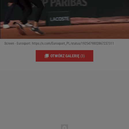
Screen - Eurosport: https://x.com/Eurosport_PL/status/1925479802867237311
OTWÓRZ GALERIĘ
(3)