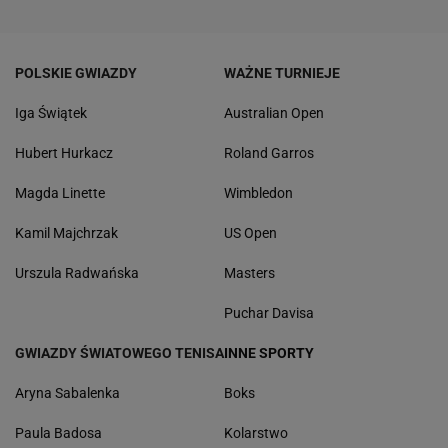
POLSKIE GWIAZDY
WAŻNE TURNIEJE
Iga Świątek
Australian Open
Hubert Hurkacz
Roland Garros
Magda Linette
Wimbledon
Kamil Majchrzak
US Open
Urszula Radwańska
Masters
Puchar Davisa
GWIAZDY ŚWIATOWEGO TENISA
INNE SPORTY
Aryna Sabalenka
Boks
Paula Badosa
Kolarstwo