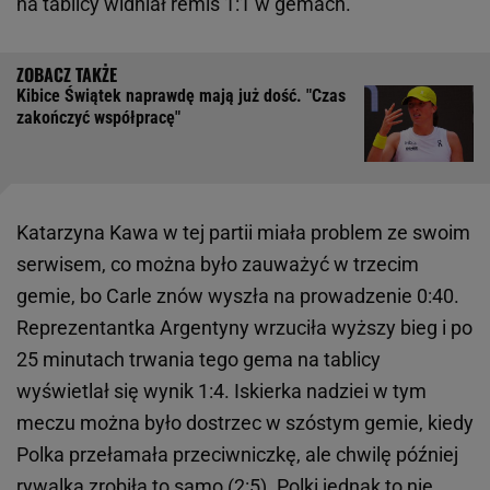
na tablicy widniał remis 1:1 w gemach.
Kibice Świątek naprawdę mają już dość. "Czas
zakończyć współpracę"
Katarzyna Kawa w tej partii miała problem ze swoim
serwisem, co można było zauważyć w trzecim
gemie, bo Carle znów wyszła na prowadzenie 0:40.
Reprezentantka Argentyny wrzuciła wyższy bieg i po
25 minutach trwania tego gema na tablicy
wyświetlał się wynik 1:4. Iskierka nadziei w tym
meczu można było dostrzec w szóstym gemie, kiedy
Polka przełamała przeciwniczkę, ale chwilę później
rywalka zrobiła to samo (2:5). Polki jednak to nie