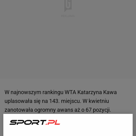
W najnowszym rankingu WTA Katarzyna Kawa
uplasowała się na 143. miejscu. W kwietniu
zanotowała ogromny awans aż o 67 pozycji.
Wszystko dzięki temu, że dotarła do finału turnieju w
Bogocie. Pod koniec 2024 roku w wywiadzie dla