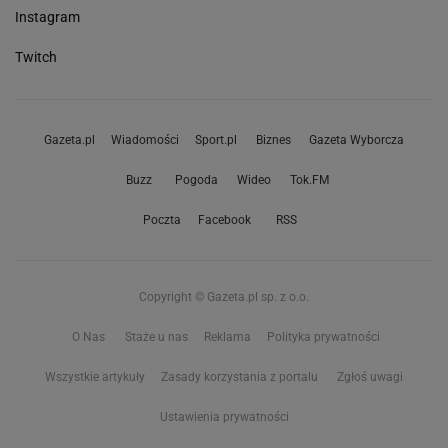
Instagram
Twitch
Gazeta.pl
Wiadomości
Sport.pl
Biznes
Gazeta Wyborcza
Buzz
Pogoda
Wideo
Tok.FM
Poczta
Facebook
RSS
Copyright © Gazeta.pl sp. z o.o.
O Nas
Staże u nas
Reklama
Polityka prywatności
Wszystkie artykuły
Zasady korzystania z portalu
Zgłoś uwagi
Ustawienia prywatności