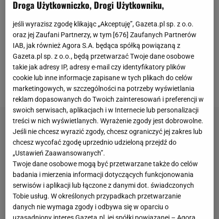
TheSport.pl wyznała, że jej celem na 2025 rok jest
Droga Użytkowniczko, Drogi Użytkowniku,
Top 100 rankingu WTA. - Docelowo oczywiście
jeśli wyrazisz zgodę klikając „Akceptuję”, Gazeta.pl sp. z o.o.
chciałabym znaleźć się w pierwszej setce rankingu
oraz jej Zaufani Partnerzy, w tym [
676
] Zaufanych Partnerów
w przyszłym roku, co pozwoliłoby mi
regularnie grać
IAB, jak również Agora S.A. będąca spółką powiązaną z
w turniejach wielkoszlemowych
. Jednak nie planuję
Gazeta.pl sp. z o.o., będą przetwarzać Twoje dane osobowe
takie jak adresy IP, adresy e-mail czy identyfikatory plików
tego w ścisłych ramach czasowych - miesiąc po
cookie lub inne informacje zapisane w tych plikach do celów
miesiącu - wyznała.
marketingowych, w szczególności na potrzeby wyświetlania
reklam dopasowanych do Twoich zainteresowań i preferencji w
swoich serwisach, aplikacjach i w Internecie lub personalizacji
treści w nich wyświetlanych. Wyrażenie zgody jest dobrowolne.
Jeśli nie chcesz wyrazić zgody, chcesz ograniczyć jej zakres lub
chcesz wycofać zgodę uprzednio udzieloną przejdź do
„Ustawień Zaawansowanych”.
Twoje dane osobowe mogą być przetwarzane także do celów
badania i mierzenia informacji dotyczących funkcjonowania
serwisów i aplikacji lub łączone z danymi dot. świadczonych
Tobie usług. W określonych przypadkach przetwarzanie
danych nie wymaga zgody i odbywa się w oparciu o
uzasadniony interes Gazeta.pl, jej spółki powiązanej – Agora