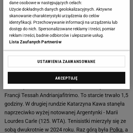
dane osobowe w następujących celach:
Zobacz wideo
Daria Abramowicz wciąż pomaga
Użycie dokładnych danych geolokalizacyjnych. Aktywne
skanowanie charakterystyki urządzenia do celów
Idze Świątek? Ferszter: Powinna się wytłumaczyć
identyfikacji. Przechowywanie informacji na urządzeniu lub
przed dziennikarzami
dostęp do nich. Spersonalizowane reklamy i treści, pomiar
reklam i treści, badnie odbiorców i ulepszanie usług.
Lista Zaufanych Partnerów
Katarzyna Kawa walczy o udział w Rolandzie
Garrosie
USTAWIENIA ZAAWANSOWANE
Do tej pory tak się nie stało, więc musi brać udział w
kwalifikacjach do
Rolanda Garrosa
. W pierwszej
AKCEPTUJĘ
rundzie pokonała 6:4, 6:3 reprezentantkę
Francji Tessah Andrianjafitrimo. To starcie trwało 1,5
godziny. W drugiej rundzie Katarzyna Kawa stanęła
naprzeciwko wyżej notowanej Argentynki - Marii
Lourdes Carle (125. WTA). Tenisistki mierzyły się ze
sobą dwukrotnie w 2024 roku. Raz górą była
Polka
, a