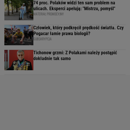
74 proc. Polaków widzi ten sam problem na
ulicach. Eksperci apelują: "Mistrzu, pomyśl"
MATERIAŁ PROMOCYJNY
Człowiek, który podkręcił prędkość światła. Czy
Pogacar łamie prawa biologii?
SUBSKRYPCJA
Tichonow grzmi: Z Polakami należy postąpić
dokładnie tak samo