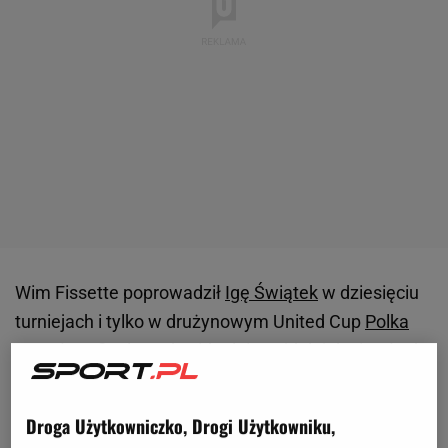
Wim Fissette poprowadził
Igę Świątek
w dziesięciu
turniejach i tylko w drużynowym United Cup
Polka
zagrała w finale. Indywidualnie najdalej docierała do
półfinałów Australian Open i turniejów WTA 1000 w
Dosze, Indian Wells oraz Madrycie. To przełożyło się
Droga Użytkowniczko, Drogi Użytkowniku,
m.in. na to, że Polka spadła w światowym rankingu z