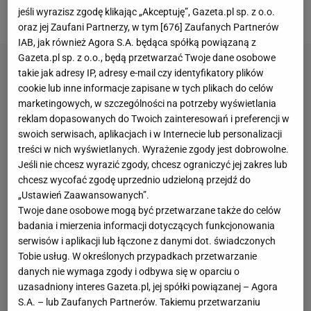
drugiego na piąte miejsce.
jeśli wyrazisz zgodę klikając „Akceptuję”, Gazeta.pl sp. z o.o.
oraz jej Zaufani Partnerzy, w tym [
676
] Zaufanych Partnerów
IAB, jak również Agora S.A. będąca spółką powiązaną z
Gazeta.pl sp. z o.o., będą przetwarzać Twoje dane osobowe
takie jak adresy IP, adresy e-mail czy identyfikatory plików
cookie lub inne informacje zapisane w tych plikach do celów
marketingowych, w szczególności na potrzeby wyświetlania
reklam dopasowanych do Twoich zainteresowań i preferencji w
swoich serwisach, aplikacjach i w Internecie lub personalizacji
treści w nich wyświetlanych. Wyrażenie zgody jest dobrowolne.
Jeśli nie chcesz wyrazić zgody, chcesz ograniczyć jej zakres lub
chcesz wycofać zgodę uprzednio udzieloną przejdź do
„Ustawień Zaawansowanych”.
Twoje dane osobowe mogą być przetwarzane także do celów
badania i mierzenia informacji dotyczących funkcjonowania
serwisów i aplikacji lub łączone z danymi dot. świadczonych
Tobie usług. W określonych przypadkach przetwarzanie
danych nie wymaga zgody i odbywa się w oparciu o
uzasadniony interes Gazeta.pl, jej spółki powiązanej – Agora
S.A. – lub Zaufanych Partnerów. Takiemu przetwarzaniu