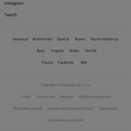
Instagram
Twitch
Gazeta.pl
Wiadomości
Sport.pl
Biznes
Gazeta Wyborcza
Buzz
Pogoda
Wideo
Tok.FM
Poczta
Facebook
RSS
Copyright © Gazeta.pl sp. z o.o.
O Nas
Staże u nas
Reklama
Polityka prywatności
Wszystkie artykuły
Zasady korzystania z portalu
Zgłoś uwagi
Ustawienia prywatności