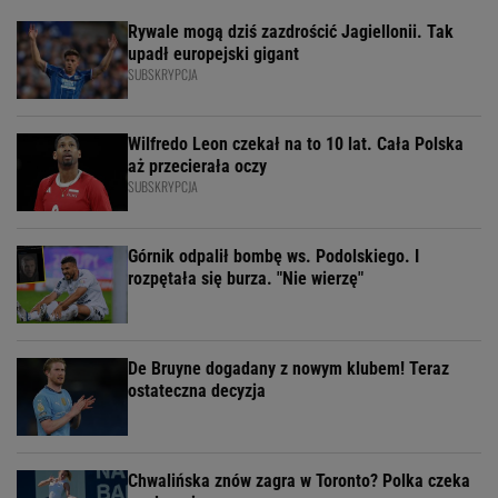
Rywale mogą dziś zazdrościć Jagiellonii. Tak
upadł europejski gigant
SUBSKRYPCJA
Wilfredo Leon czekał na to 10 lat. Cała Polska
aż przecierała oczy
SUBSKRYPCJA
Górnik odpalił bombę ws. Podolskiego. I
rozpętała się burza. "Nie wierzę"
De Bruyne dogadany z nowym klubem! Teraz
ostateczna decyzja
Chwalińska znów zagra w Toronto? Polka czeka