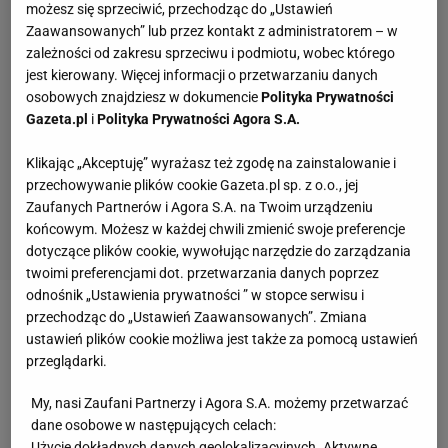
możesz się sprzeciwić, przechodząc do „Ustawień
Zaawansowanych” lub przez kontakt z administratorem – w
zależności od zakresu sprzeciwu i podmiotu, wobec którego
jest kierowany. Więcej informacji o przetwarzaniu danych
osobowych znajdziesz w dokumencie
Polityka Prywatności
Gazeta.pl
i
Polityka Prywatności Agora S.A.
Klikając „Akceptuję” wyrażasz też zgodę na zainstalowanie i
przechowywanie plików cookie Gazeta.pl sp. z o.o., jej
Zaufanych Partnerów i Agora S.A. na Twoim urządzeniu
końcowym. Możesz w każdej chwili zmienić swoje preferencje
dotyczące plików cookie, wywołując narzędzie do zarządzania
twoimi preferencjami dot. przetwarzania danych poprzez
odnośnik „Ustawienia prywatności ” w stopce serwisu i
przechodząc do „Ustawień Zaawansowanych”. Zmiana
Zobacz wideo
Jakub Kosecki o kryzysie
ustawień plików cookie możliwa jest także za pomocą ustawień
psychicznym Igi Świątek: Ta sytuacja weszła jej
przeglądarki.
mocno do głowy
My, nasi Zaufani Partnerzy i Agora S.A. możemy przetwarzać
dane osobowe w następujących celach:
"Wimie Fissetcie, pakuj torby, bo nie znajdziesz
Użycie dokładnych danych geolokalizacyjnych. Aktywne