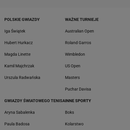
POLSKIE GWIAZDY
WAŻNE TURNIEJE
Iga Świątek
Australian Open
Hubert Hurkacz
Roland Garros
Magda Linette
Wimbledon
Kamil Majchrzak
US Open
Urszula Radwańska
Masters
Puchar Davisa
GWIAZDY ŚWIATOWEGO TENISA
INNE SPORTY
Aryna Sabalenka
Boks
Paula Badosa
Kolarstwo