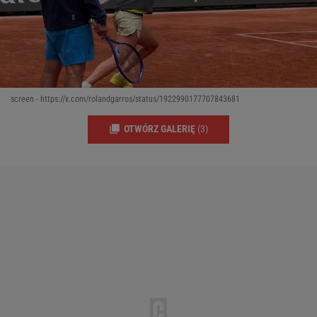
screen - https://x.com/rolandgarros/status/1922990177707843681
OTWÓRZ GALERIĘ
(3)