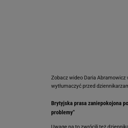
Zobacz wideo
Daria Abramowicz w
wytłumaczyć przed dziennikarza
Brytyjska prasa zaniepokojona po
problemy"
Uwagę na to zwrócili też dziennik