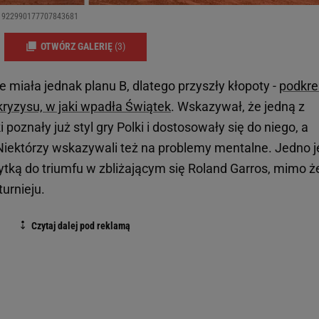
us/1922990177707843681
OTWÓRZ GALERIĘ
(3)
 Nie miała jednak planu B, dlatego przyszły kłopoty -
podkre
kryzysu, w jaki wpadła Świątek
. Wskazywał, że jedną z
 poznały już styl gry Polki i dostosowały się do niego, a
Niektórzy wskazywali też na problemy mentalne. Jedno j
ytką do triumfu w zbliżającym się Roland Garros, mimo ż
turnieju.