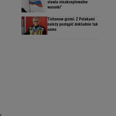
stawia nieakceptowalne
warunki"
Tichonow grzmi: Z Polakami
należy postąpić dokładnie tak
samo
w