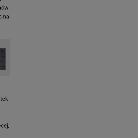
emów
c na
ątek
cej,