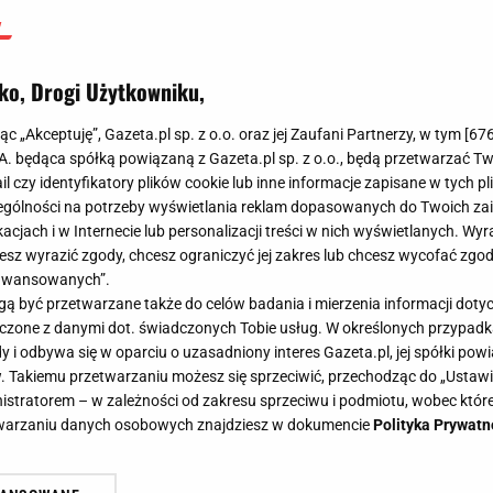
ko, Drogi Użytkowniku,
jąc „Akceptuję”, Gazeta.pl sp. z o.o. oraz jej Zaufani Partnerzy, w tym [
67
.A. będąca spółką powiązaną z Gazeta.pl sp. z o.o., będą przetwarzać T
ail czy identyfikatory plików cookie lub inne informacje zapisane w tych p
gólności na potrzeby wyświetlania reklam dopasowanych do Twoich zain
acjach i w Internecie lub personalizacji treści w nich wyświetlanych. Wyr
cesz wyrazić zgody, chcesz ograniczyć jej zakres lub chcesz wycofać zgo
aawansowanych”.
 być przetwarzane także do celów badania i mierzenia informacji dot
 łączone z danymi dot. świadczonych Tobie usług. W określonych przypad
i odbywa się w oparciu o uzasadniony interes Gazeta.pl, jej spółki powi
. Takiemu przetwarzaniu możesz się sprzeciwić, przechodząc do „Ust
nistratorem – w zależności od zakresu sprzeciwu i podmiotu, wobec które
etwarzaniu danych osobowych znajdziesz w dokumencie
Polityka Prywatn