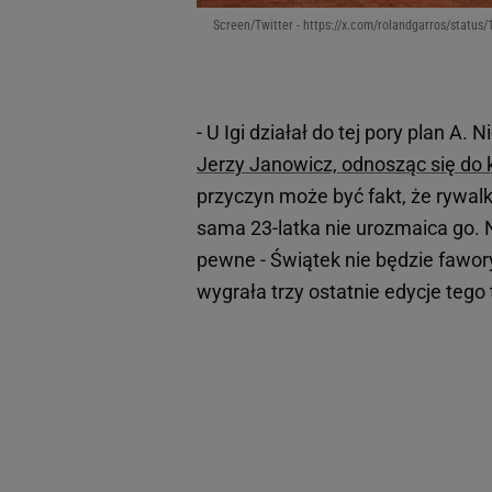
Screen/Twitter - https://x.com/rolandgarros/stat
- U Igi działał do tej pory plan A.
Jerzy Janowicz, odnosząc się do 
przyczyn może być fakt, że rywalki
sama 23-latka nie urozmaica go. 
pewne - Świątek nie będzie fawor
wygrała trzy ostatnie edycje tego 