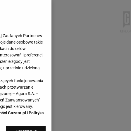
6
] Zaufanych Partnerów
woje dane osobowe takie
likach do celów
teresowań i preferencji
ażenie zgody jest
dę uprzednio udzieloną
yczących funkcjonowania
kach przetwarzanie
ązanej – Agora S.A. –
awień Zaawansowanych”
go jest kierowany.
ości Gazeta.pl
i
Polityka