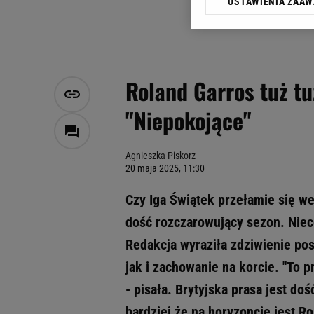
USTAWIENIA ZAA
Klikając „Akceptuję” wyra
Zaufanych Partnerów i A
dotyczące plików cookie,
odnośnik „Ustawienia pr
plików cookie możliwa je
Roland Garros tuż tuż
My, nasi Zaufani Partne
"Niepokojące"
Użycie dokładnych danych
Przechowywanie informacji
badnie odbiorców i uleps
Agnieszka Piskorz
20 maja 2025, 11:30
Czy Iga Świątek przełamie się we
dość rozczarowujący sezon. Nieco
Redakcja wyraziła zdziwienie pos
jak i zachowanie na korcie. "To 
- pisała. Brytyjska prasa jest d
bardziej że na horyzoncie jest R