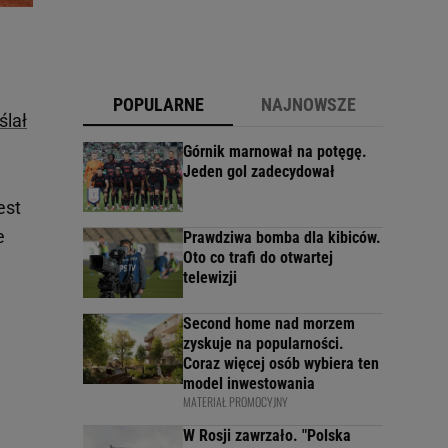
POPULARNE
NAJNOWSZE
ślał
Górnik marnował na potęgę.
Jeden gol zadecydował
est
e
Prawdziwa bomba dla kibiców.
Oto co trafi do otwartej
telewizji
Second home nad morzem
zyskuje na popularności.
Coraz więcej osób wybiera ten
model inwestowania
MATERIAŁ PROMOCYJNY
W Rosji zawrzało. "Polska