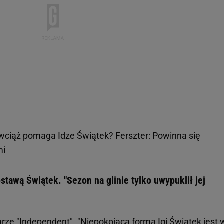
ciąż pomaga Idze Świątek? Ferszter: Powinna się
mi
stawą Świątek. "Sezon na glinie tylko uwypuklił jej
arze "Independent". "Niepokojąca forma Igi Świątek jest 