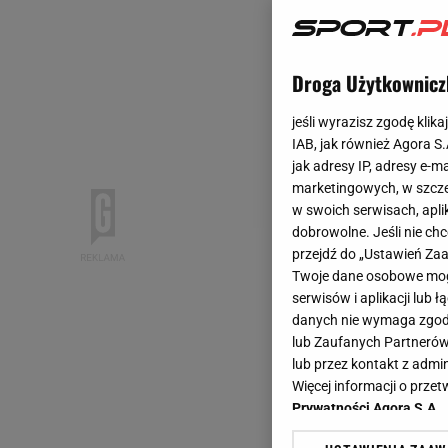
Droga Użytkownicz
jeśli wyrazisz zgodę klika
IAB, jak również Agora S
jak adresy IP, adresy e-m
marketingowych, w szcze
w swoich serwisach, aplik
dobrowolne. Jeśli nie ch
przejdź do „Ustawień Z
Twoje dane osobowe mogą
serwisów i aplikacji lub
danych nie wymaga zgody 
lub Zaufanych Partnerów
lub przez kontakt z admi
Więcej informacji o prz
Prywatności Agora S.A.