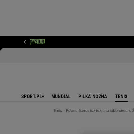
WIADOMOŚCI
NEXT
SPORT
PLOTEK
D
SPORT.PL+
MUNDIAL
PIŁKA NOŻNA
TENIS
Tenis
Roland Garros tuż tuż, a tu takie wieści o