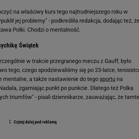
oczyć na właściwy kurs tego najtrudniejszego roku w
puklił jej problemy" - podkreśliła redakcja, dodając też, ż
stawa Polki. Chodzi o mentalność.
sychikę Świątek
zczególnie w trakcie przegranego meczu z Gauff, było
wo tego, czego spodziewaliśmy się po 23-latce, tenisistc
e mentalne, a także nastawienie do tego
sportu
na
adala, zgarniając punkt po punkcie. Dlatego też Polka
ch triumfów" - pisali dziennikarze, zauważając, że tamte