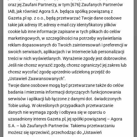
także na kortach w Madrycie, gdzie przerwano kilka
oraz jej Zaufani Partnerzy, w tym [
676
] Zaufanych Partnerów
IAB, jak również Agora S.A. będąca spółką powiązaną z
meczów
, a reszta zaplanowanych na poniedziałek
Gazeta.pl sp. z o.o., będą przetwarzać Twoje dane osobowe
została odwołana.
takie jak adresy IP, adresy e-mail czy identyfikatory plików
cookie lub inne informacje zapisane w tych plikach do celów
marketingowych, w szczególności na potrzeby wyświetlania
reklam dopasowanych do Twoich zainteresowań i preferencji w
swoich serwisach, aplikacjach i w Internecie lub personalizacji
treści w nich wyświetlanych. Wyrażenie zgody jest dobrowolne.
Jeśli nie chcesz wyrazić zgody, chcesz ograniczyć jej zakres lub
chcesz wycofać zgodę uprzednio udzieloną przejdź do
„Ustawień Zaawansowanych”.
Twoje dane osobowe mogą być przetwarzane także do celów
badania i mierzenia informacji dotyczących funkcjonowania
serwisów i aplikacji lub łączone z danymi dot. świadczonych
Tobie usług. W określonych przypadkach przetwarzanie
danych nie wymaga zgody i odbywa się w oparciu o
uzasadniony interes Gazeta.pl, jej spółki powiązanej – Agora
S.A. – lub Zaufanych Partnerów. Takiemu przetwarzaniu
możesz się sprzeciwić, przechodząc do „Ustawień