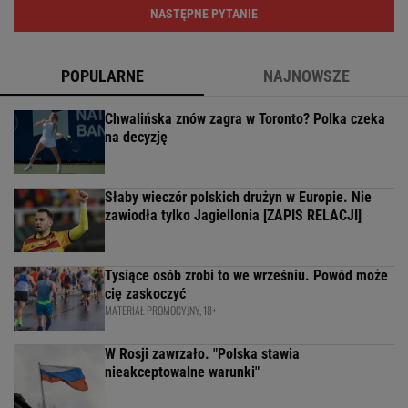
NASTĘPNE PYTANIE
POPULARNE
NAJNOWSZE
Chwalińska znów zagra w Toronto? Polka czeka
na decyzję
Słaby wieczór polskich drużyn w Europie. Nie
zawiodła tylko Jagiellonia [ZAPIS RELACJI]
Tysiące osób zrobi to we wrześniu. Powód może
cię zaskoczyć
MATERIAŁ PROMOCYJNY, 18+
W Rosji zawrzało. "Polska stawia
nieakceptowalne warunki"