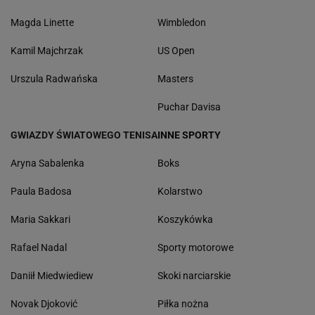
Magda Linette
Wimbledon
Kamil Majchrzak
US Open
Urszula Radwańska
Masters
Puchar Davisa
GWIAZDY ŚWIATOWEGO TENISA
INNE SPORTY
Aryna Sabalenka
Boks
Paula Badosa
Kolarstwo
Maria Sakkari
Koszykówka
Rafael Nadal
Sporty motorowe
Daniił Miedwiediew
Skoki narciarskie
Novak Djoković
Piłka nożna