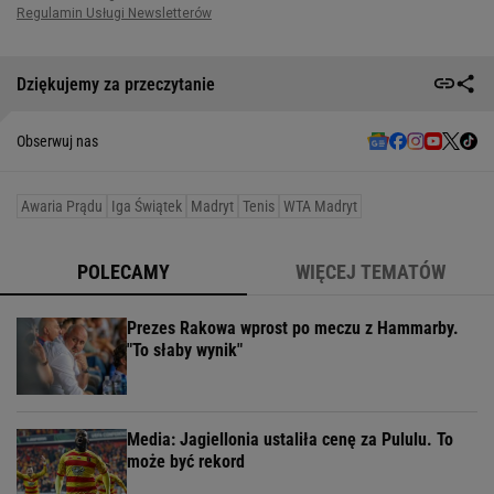
Dziękujemy za przeczytanie
Obserwuj nas
Awaria Prądu
Iga Świątek
Madryt
Tenis
WTA Madryt
POLECAMY
WIĘCEJ TEMATÓW
Prezes Rakowa wprost po meczu z Hammarby.
"To słaby wynik"
Media: Jagiellonia ustaliła cenę za Pululu. To
może być rekord