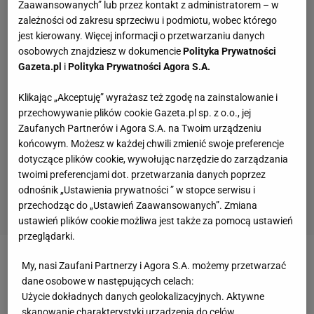
Zaawansowanych” lub przez kontakt z administratorem – w
zależności od zakresu sprzeciwu i podmiotu, wobec którego
jest kierowany. Więcej informacji o przetwarzaniu danych
osobowych znajdziesz w dokumencie
Polityka Prywatności
Gazeta.pl
i
Polityka Prywatności Agora S.A.
Klikając „Akceptuję” wyrażasz też zgodę na zainstalowanie i
przechowywanie plików cookie Gazeta.pl sp. z o.o., jej
Zaufanych Partnerów i Agora S.A. na Twoim urządzeniu
końcowym. Możesz w każdej chwili zmienić swoje preferencje
dotyczące plików cookie, wywołując narzędzie do zarządzania
twoimi preferencjami dot. przetwarzania danych poprzez
odnośnik „Ustawienia prywatności ” w stopce serwisu i
przechodząc do „Ustawień Zaawansowanych”. Zmiana
ustawień plików cookie możliwa jest także za pomocą ustawień
przeglądarki.
Zobacz wideo
Kto zdobędzie Złotą Piłkę? Raphinia
My, nasi Zaufani Partnerzy i Agora S.A. możemy przetwarzać
dane osobowe w następujących celach:
czy Yamal? "On jest kozakiem"
Użycie dokładnych danych geolokalizacyjnych. Aktywne
skanowanie charakterystyki urządzenia do celów