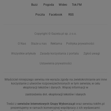
Buzz
Pogoda
Wideo
Tok.FM
Poczta
Facebook
RSS
Copyright © Gazeta.pl sp. z o.o.
O Nas
Staże u nas
Reklama
Polityka prywatności
Wszystkie artykuły
Zasady korzystania z portalu
Zgłoś uwagi
Ustawienia prywatności
Właściciel niniejszego serwisu nie wyraża zgody na zwielokrotnianie ani inne
korzystanie z utworów rozpowszechnionych w tym serwisie, w celu
eksploracji tekstów i danych. Więcej informacji w
zastrzeżeniu dot. eksploracji tekstów i danych
Treści z
serwisów internetowych Grupy Wyborcza.pl
oraz serwisu tokfm.pl
prezentujemy w ramach komercyjnej współpracy z ich wydawcami: