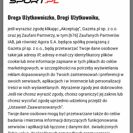
Droga Użytkowniczko, Drogi Użytkowniku,
jeśli wyrazisz zgodę klikając „Akceptuję”, Gazeta.pl sp. z o.o.
oraz jej Zaufani Partnerzy, w tym [
676
] Zaufanych Partnerów
IAB, jak również Agora S.A. będąca spółką powiązaną z
Gazeta.pl sp. z o.o., będą przetwarzać Twoje dane osobowe
takie jak adresy IP, adresy e-mail czy identyfikatory plików
cookie lub inne informacje zapisane w tych plikach do celów
marketingowych, w szczególności na potrzeby wyświetlania
reklam dopasowanych do Twoich zainteresowań i preferencji w
Aryna Sabalenka
w niedzielę z małymi problemami
swoich serwisach, aplikacjach i w Internecie lub personalizacji
treści w nich wyświetlanych. Wyrażenie zgody jest dobrowolne.
awansowała do 1/8 finału turnieju w Madrycie.
Jeśli nie chcesz wyrazić zgody, chcesz ograniczyć jej zakres lub
Liderka światowego rankingu pokonała w trzech
chcesz wycofać zgodę uprzednio udzieloną przejdź do
setach 3:6, 6:2, 6:1
Belgijkę Elise Mertens (26. WTA)
i
„Ustawień Zaawansowanych”.
Twoje dane osobowe mogą być przetwarzane także do celów
zrobiła kolejny krok, by po raz trzeci w swojej
badania i mierzenia informacji dotyczących funkcjonowania
karierze zwyciężyć w Madrycie. Dotychczas
serwisów i aplikacji lub łączone z danymi dot. świadczonych
triumfowała w tym turnieju w latach 2021 i 2023.