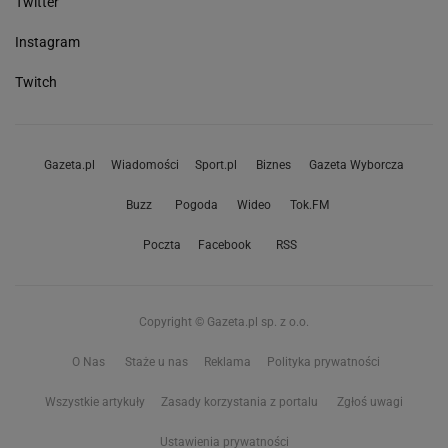
Twitter
Instagram
Twitch
Gazeta.pl
Wiadomości
Sport.pl
Biznes
Gazeta Wyborcza
Buzz
Pogoda
Wideo
Tok.FM
Poczta
Facebook
RSS
Copyright © Gazeta.pl sp. z o.o.
O Nas
Staże u nas
Reklama
Polityka prywatności
Wszystkie artykuły
Zasady korzystania z portalu
Zgłoś uwagi
Ustawienia prywatności