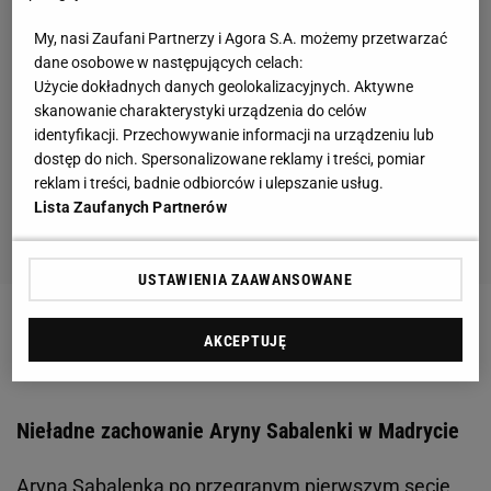
My, nasi Zaufani Partnerzy i Agora S.A. możemy przetwarzać
dane osobowe w następujących celach:
Użycie dokładnych danych geolokalizacyjnych. Aktywne
skanowanie charakterystyki urządzenia do celów
identyfikacji. Przechowywanie informacji na urządzeniu lub
dostęp do nich. Spersonalizowane reklamy i treści, pomiar
reklam i treści, badnie odbiorców i ulepszanie usług.
Lista Zaufanych Partnerów
USTAWIENIA ZAAWANSOWANE
Zobacz wideo
Kamery są prawie wszędzie. "Świątek
AKCEPTUJĘ
będzie musiała się tłumaczyć"
Nieładne zachowanie Aryny Sabalenki w Madrycie
Aryna Sabalenka po przegranym pierwszym secie