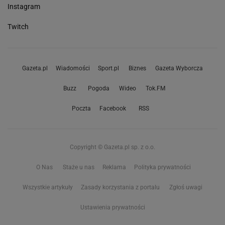
Instagram
Twitch
Gazeta.pl
Wiadomości
Sport.pl
Biznes
Gazeta Wyborcza
Buzz
Pogoda
Wideo
Tok.FM
Poczta
Facebook
RSS
Copyright © Gazeta.pl sp. z o.o.
O Nas
Staże u nas
Reklama
Polityka prywatności
Wszystkie artykuły
Zasady korzystania z portalu
Zgłoś uwagi
Ustawienia prywatności