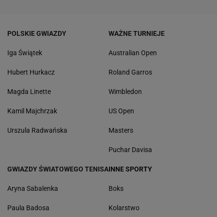
POLSKIE GWIAZDY
WAŻNE TURNIEJE
Iga Świątek
Australian Open
Hubert Hurkacz
Roland Garros
Magda Linette
Wimbledon
Kamil Majchrzak
US Open
Urszula Radwańska
Masters
Puchar Davisa
GWIAZDY ŚWIATOWEGO TENISA
INNE SPORTY
Aryna Sabalenka
Boks
Paula Badosa
Kolarstwo