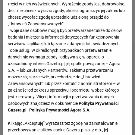
Finalnie po ponad dwugodzinnej batalii pokonała 4:6,
treści w nich wyświetlanych. Wyrażenie zgody jest dobrowolne.
6:4, 6:2 Alexandrę Ealę i awansowała do trzeciej
Jeśli nie chcesz wyrazić zgody, chcesz ograniczyć jej zakres lub
chcesz wycofać zgodę uprzednio udzieloną przejdź do
rundy. I już w trakcie
meczu
z Filipinką dowiedziała
„Ustawień Zaawansowanych”.
się, kto będzie jej kolejną rywalką.
Twoje dane osobowe mogą być przetwarzane także do celów
badania i mierzenia informacji dotyczących funkcjonowania
serwisów i aplikacji lub łączone z danymi dot. świadczonych
Tobie usług. W określonych przypadkach przetwarzanie
danych nie wymaga zgody i odbywa się w oparciu o
uzasadniony interes Gazeta.pl, jej spółki powiązanej – Agora
S.A. – lub Zaufanych Partnerów. Takiemu przetwarzaniu
możesz się sprzeciwić, przechodząc do „Ustawień
Zaawansowanych” lub przez kontakt z administratorem – w
zależności od zakresu sprzeciwu i podmiotu, wobec którego
jest kierowany. Więcej informacji o przetwarzaniu danych
osobowych znajdziesz w dokumencie
Polityka Prywatności
Gazeta.pl
i
Polityka Prywatności Agora S.A.
Klikając „Akceptuję” wyrażasz też zgodę na zainstalowanie i
przechowywanie plików cookie Gazeta.pl sp. z o.o., jej