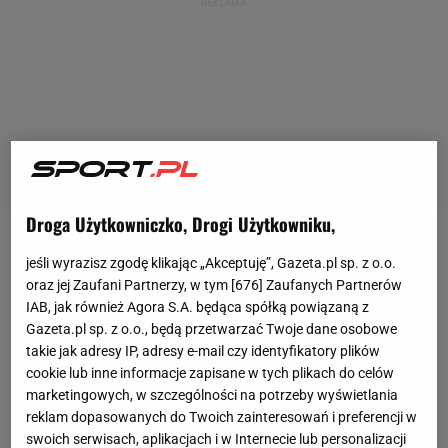
Droga Użytkowniczko, Drogi Użytkowniku,
Turniej
WTA 1000 w Madrycie jest niezwykle ważny
jeśli wyrazisz zgodę klikając „Akceptuję”, Gazeta.pl sp. z o.o.
dla Igi Świątek. Musi go wygrać, jeśli chce obronić
oraz jej Zaufani Partnerzy, w tym [
676
] Zaufanych Partnerów
IAB, jak również Agora S.A. będąca spółką powiązaną z
punkty za poprzedni sezon. Może też być dla niej
Gazeta.pl sp. z o.o., będą przetwarzać Twoje dane osobowe
mentalnym przełamaniem. W końcu na triumf w
takie jak adresy IP, adresy e-mail czy identyfikatory plików
jakiejkolwiek imprezie czeka aż od czerwca 2024.
cookie lub inne informacje zapisane w tych plikach do celów
marketingowych, w szczególności na potrzeby wyświetlania
Rywalizację rozpoczęła w czwartek. Choć odniosła
reklam dopasowanych do Twoich zainteresowań i preferencji w
zwycięstwo, to musiała się sporo namęczyć.
swoich serwisach, aplikacjach i w Internecie lub personalizacji