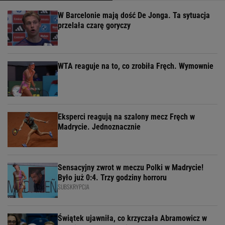
W Barcelonie mają dość De Jonga. Ta sytuacja
przelała czarę goryczy
WTA reaguje na to, co zrobiła Fręch. Wymownie
Eksperci reagują na szalony mecz Fręch w
Madrycie. Jednoznacznie
Sensacyjny zwrot w meczu Polki w Madrycie!
Było już 0:4. Trzy godziny horroru
SUBSKRYPCJA
Świątek ujawniła, co krzyczała Abramowicz w