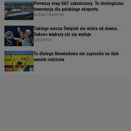
Pierwszy etap GAT zakończony. To strategiczna
inwestycja dla polskiego eksportu
MATERIAŁ PROMOCYJNY
Takiego meczu Świątek nie miała od dawna.
Sukces większy niż się wydaje
SUBSKRYPCJA
To dlatego Niewiadoma nie zaprosiła na ślub
swoich rodziców