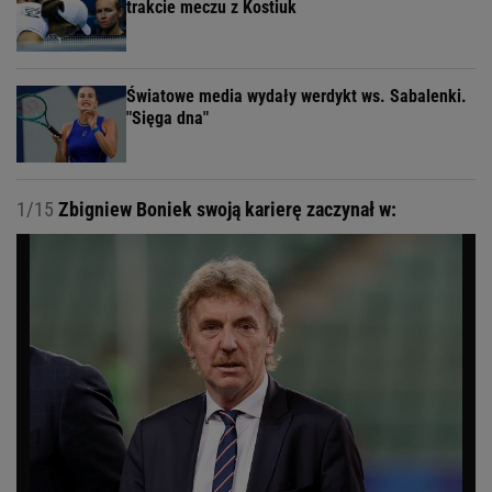
trakcie meczu z Kostiuk
Światowe media wydały werdykt ws. Sabalenki.
"Sięga dna"
1/15
Zbigniew Boniek swoją karierę zaczynał w: