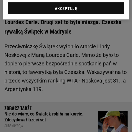
AKCEPTUJĘ
Linda Noskova podniosła się w meczu z Marią
Lourdes Carle. Drugi set to była miazga. Czeszka
rywalką Świątek w Madrycie
Przeciwniczkę Świątek wyłoniło starcie Lindy
Noskovej z Marią Lourdes Carle. Mimo że było to
dopiero pierwsze bezpośrednie spotkanie pań w
historii, to faworytką była Czeszka. Wskazywał na to
przede wszystkim
ranking WTA
- Noskova jest 31., a
Argentynka 119.
Nie do wiary, co Świątek robiła na korcie.
Zdecydował trzeci set
SUBSKRYPCJA