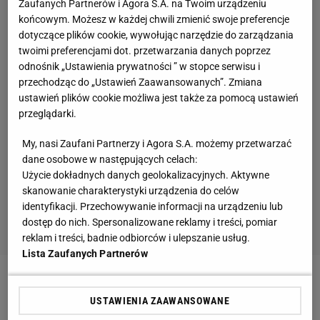
Zaufanych Partnerów i Agora S.A. na Twoim urządzeniu
końcowym. Możesz w każdej chwili zmienić swoje preferencje
dotyczące plików cookie, wywołując narzędzie do zarządzania
twoimi preferencjami dot. przetwarzania danych poprzez
odnośnik „Ustawienia prywatności ” w stopce serwisu i
przechodząc do „Ustawień Zaawansowanych”. Zmiana
ustawień plików cookie możliwa jest także za pomocą ustawień
przeglądarki.
My, nasi Zaufani Partnerzy i Agora S.A. możemy przetwarzać
dane osobowe w następujących celach:
Użycie dokładnych danych geolokalizacyjnych. Aktywne
skanowanie charakterystyki urządzenia do celów
identyfikacji. Przechowywanie informacji na urządzeniu lub
dostęp do nich. Spersonalizowane reklamy i treści, pomiar
reklam i treści, badnie odbiorców i ulepszanie usług.
Lista Zaufanych Partnerów
Zobacz wideo
"Byłem obrażony, ale już mi
USTAWIENIA ZAAWANSOWANE
przechodzi". Janowicz zdradza swoje plany