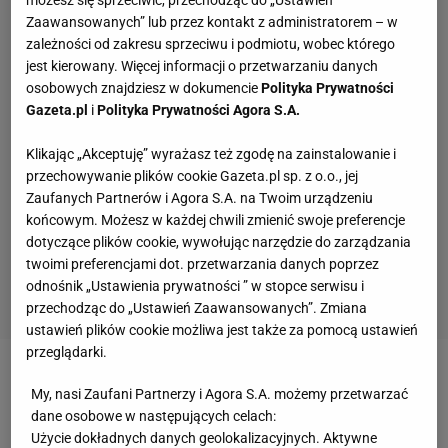
możesz się sprzeciwić, przechodząc do „Ustawień
Zaawansowanych” lub przez kontakt z administratorem – w
zależności od zakresu sprzeciwu i podmiotu, wobec którego
jest kierowany. Więcej informacji o przetwarzaniu danych
osobowych znajdziesz w dokumencie
Polityka Prywatności
Gazeta.pl
i
Polityka Prywatności Agora S.A.
Klikając „Akceptuję” wyrażasz też zgodę na zainstalowanie i
przechowywanie plików cookie Gazeta.pl sp. z o.o., jej
Zaufanych Partnerów i Agora S.A. na Twoim urządzeniu
końcowym. Możesz w każdej chwili zmienić swoje preferencje
dotyczące plików cookie, wywołując narzędzie do zarządzania
twoimi preferencjami dot. przetwarzania danych poprzez
odnośnik „Ustawienia prywatności ” w stopce serwisu i
przechodząc do „Ustawień Zaawansowanych”. Zmiana
ustawień plików cookie możliwa jest także za pomocą ustawień
przeglądarki.
Zobacz wideo
Alicja Grabka podsumowała brąz dla
My, nasi Zaufani Partnerzy i Agora S.A. możemy przetwarzać
PGE Grot Budowlani Łódź
dane osobowe w następujących celach:
Użycie dokładnych danych geolokalizacyjnych. Aktywne