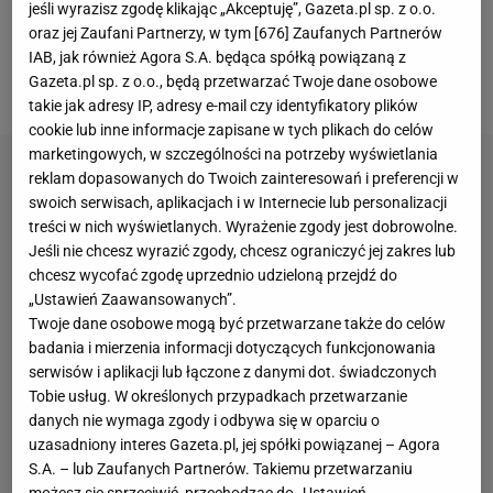
jeśli wyrazisz zgodę klikając „Akceptuję”, Gazeta.pl sp. z o.o.
substancja znaleziona w jej organizmie, została
oraz jej Zaufani Partnerzy, w tym [
676
] Zaufanych Partnerów
zażyta przez nią w postaci zanieczyszczonych leków
IAB, jak również Agora S.A. będąca spółką powiązaną z
Gazeta.pl sp. z o.o., będą przetwarzać Twoje dane osobowe
na sen.
takie jak adresy IP, adresy e-mail czy identyfikatory plików
cookie lub inne informacje zapisane w tych plikach do celów
marketingowych, w szczególności na potrzeby wyświetlania
reklam dopasowanych do Twoich zainteresowań i preferencji w
swoich serwisach, aplikacjach i w Internecie lub personalizacji
treści w nich wyświetlanych. Wyrażenie zgody jest dobrowolne.
Jeśli nie chcesz wyrazić zgody, chcesz ograniczyć jej zakres lub
chcesz wycofać zgodę uprzednio udzieloną przejdź do
„Ustawień Zaawansowanych”.
Twoje dane osobowe mogą być przetwarzane także do celów
badania i mierzenia informacji dotyczących funkcjonowania
serwisów i aplikacji lub łączone z danymi dot. świadczonych
Tobie usług. W określonych przypadkach przetwarzanie
danych nie wymaga zgody i odbywa się w oparciu o
uzasadniony interes Gazeta.pl, jej spółki powiązanej – Agora
S.A. – lub Zaufanych Partnerów. Takiemu przetwarzaniu