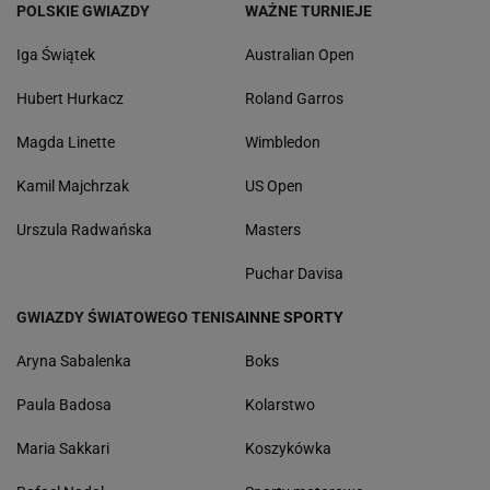
POLSKIE GWIAZDY
WAŻNE TURNIEJE
Iga Świątek
Australian Open
Hubert Hurkacz
Roland Garros
Magda Linette
Wimbledon
Kamil Majchrzak
US Open
Urszula Radwańska
Masters
Puchar Davisa
GWIAZDY ŚWIATOWEGO TENISA
INNE SPORTY
Aryna Sabalenka
Boks
Paula Badosa
Kolarstwo
Maria Sakkari
Koszykówka