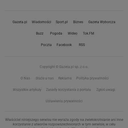
Gazeta.pl
Wiadomości
Sport.pl
Biznes
Gazeta Wyborcza
Buzz
Pogoda
Wideo
Tok.FM
Poczta
Facebook
RSS
Copyright © Gazeta.pl sp. z o.o.
O Nas
Staże u nas
Reklama
Polityka prywatności
Wszystkie artykuły
Zasady korzystania z portalu
Zgłoś uwagi
Ustawienia prywatności
Właściciel niniejszego serwisu nie wyraża zgody na zwielokrotnianie ani inne
korzystanie z utworów rozpowszechnionych w tym serwisie, w celu