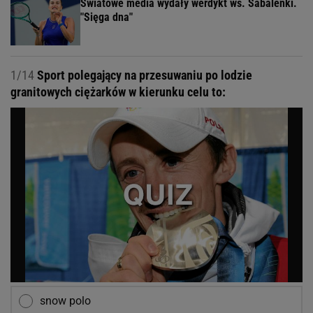
Światowe media wydały werdykt ws. Sabalenki.
"Sięga dna"
1/14
Sport polegający na przesuwaniu po lodzie
granitowych ciężarków w kierunku celu to:
snow polo