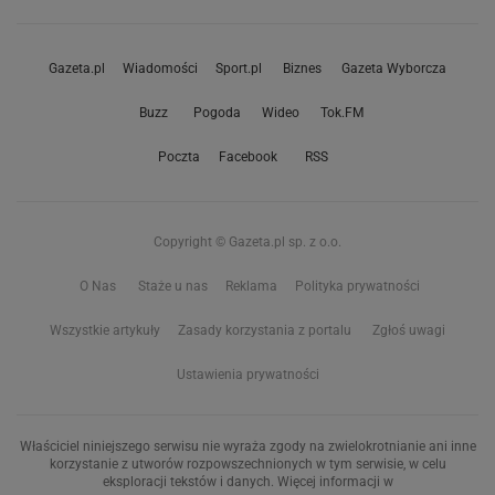
Gazeta.pl
Wiadomości
Sport.pl
Biznes
Gazeta Wyborcza
Buzz
Pogoda
Wideo
Tok.FM
Poczta
Facebook
RSS
Copyright © Gazeta.pl sp. z o.o.
O Nas
Staże u nas
Reklama
Polityka prywatności
Wszystkie artykuły
Zasady korzystania z portalu
Zgłoś uwagi
Ustawienia prywatności
Właściciel niniejszego serwisu nie wyraża zgody na zwielokrotnianie ani inne
korzystanie z utworów rozpowszechnionych w tym serwisie, w celu
eksploracji tekstów i danych. Więcej informacji w