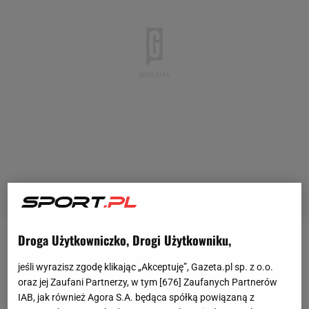
Droga Użytkowniczko, Drogi Użytkowniku,
Kamil Majchrzak (90. ATP) w decydującej rundzie
kwalifikacji do turnieju ATP 1000 w Madrycie
jeśli wyrazisz zgodę klikając „Akceptuję”, Gazeta.pl sp. z o.o.
oraz jej Zaufani Partnerzy, w tym [
676
] Zaufanych Partnerów
przegrał 7:5, 4:6, 4:6 z Duńczykiem Elmerem
IAB, jak również Agora S.A. będąca spółką powiązaną z
Mollerem (114. ATP). Mimo to dostał się do drabinki