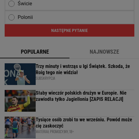
Świcie
Polonii
NASTĘPNE PYTANIE
POPULARNE
NAJNOWSZE
Trzy minuty i wstrząs u Igi Świątek. Szkoda, że
Roig tego nie widział
SUBSKRYPCJA
Słaby wieczór polskich drużyn w Europie. Nie
zawiodła tylko Jagiellonia [ZAPIS RELACJI]
Tysiące osób zrobi to we wrześniu. Powód może
cię zaskoczyć
MATERIAŁ PROMOCYJNY, 18+