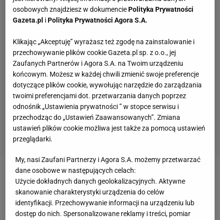
osobowych znajdziesz w dokumencie
Polityka Prywatności
Gazeta.pl
i
Polityka Prywatności Agora S.A.
Klikając „Akceptuję” wyrażasz też zgodę na zainstalowanie i
przechowywanie plików cookie Gazeta.pl sp. z o.o., jej
Zaufanych Partnerów i Agora S.A. na Twoim urządzeniu
końcowym. Możesz w każdej chwili zmienić swoje preferencje
dotyczące plików cookie, wywołując narzędzie do zarządzania
twoimi preferencjami dot. przetwarzania danych poprzez
odnośnik „Ustawienia prywatności ” w stopce serwisu i
przechodząc do „Ustawień Zaawansowanych”. Zmiana
ustawień plików cookie możliwa jest także za pomocą ustawień
przeglądarki.
My, nasi Zaufani Partnerzy i Agora S.A. możemy przetwarzać
dane osobowe w następujących celach:
Zobacz wideo
"Byłem obrażony, ale już mi
Użycie dokładnych danych geolokalizacyjnych. Aktywne
przechodzi". Janowicz zdradza swoje plany
skanowanie charakterystyki urządzenia do celów
identyfikacji. Przechowywanie informacji na urządzeniu lub
dostęp do nich. Spersonalizowane reklamy i treści, pomiar