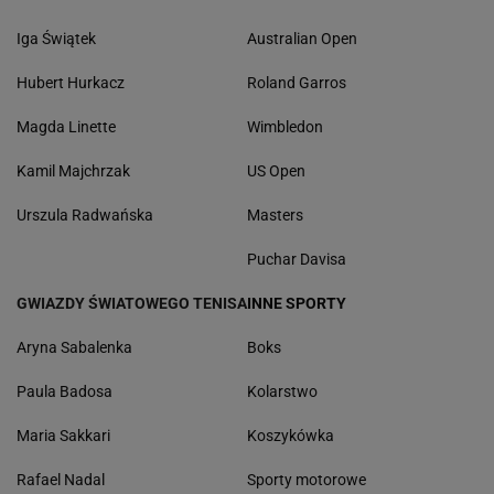
Iga Świątek
Australian Open
Hubert Hurkacz
Roland Garros
Magda Linette
Wimbledon
Kamil Majchrzak
US Open
Urszula Radwańska
Masters
Puchar Davisa
GWIAZDY ŚWIATOWEGO TENISA
INNE SPORTY
Aryna Sabalenka
Boks
Paula Badosa
Kolarstwo
Maria Sakkari
Koszykówka
Rafael Nadal
Sporty motorowe