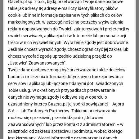
Gazeta.pl sp. z o.o., będą przetwarzać Twoje dane osobowe
głównej, a to z powodu problemów Carlosa Alcaraza
takie jak adresy IP, adresy e-mail czy identyfikatory plików
cookie lub inne informacje zapisane w tych plikach do celów
(3. ATP).
marketingowych, w szczególności na potrzeby wyświetlania
reklam dopasowanych do Twoich zainteresowań i preferencji w
swoich serwisach, aplikacjach i w Internecie lub personalizacji
treści w nich wyświetlanych. Wyrażenie zgody jest dobrowolne.
Jeśli nie chcesz wyrazić zgody, chcesz ograniczyć jej zakres lub
chcesz wycofać zgodę uprzednio udzieloną przejdź do
„Ustawień Zaawansowanych”.
Twoje dane osobowe mogą być przetwarzane także do celów
badania i mierzenia informacji dotyczących funkcjonowania
serwisów i aplikacji lub łączone z danymi dot. świadczonych
Tobie usług. W określonych przypadkach przetwarzanie
danych nie wymaga zgody i odbywa się w oparciu o
uzasadniony interes Gazeta.pl, jej spółki powiązanej – Agora
S.A. – lub Zaufanych Partnerów. Takiemu przetwarzaniu
możesz się sprzeciwić, przechodząc do „Ustawień
Zaawansowanych” lub przez kontakt z administratorem – w
zależności od zakresu sprzeciwu i podmiotu, wobec którego
jest kierowany. Więcej informacji o przetwarzaniu danych