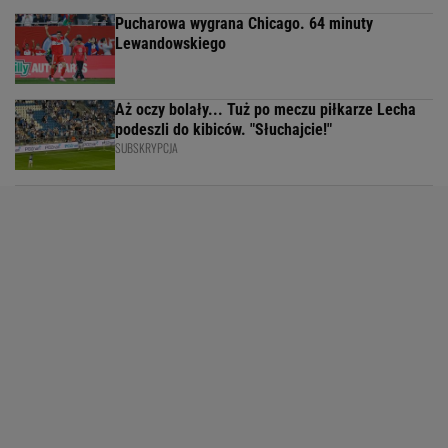
Pucharowa wygrana Chicago. 64 minuty
Lewandowskiego
Aż oczy bolały... Tuż po meczu piłkarze Lecha
podeszli do kibiców. "Słuchajcie!"
SUBSKRYPCJA