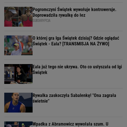
Pogromczyni Świątek wywołuje kontrowersje.
Doprowadziła rywalkę do łez
SUBSKRYPCJA
O której gra Iga Świątek dzisiaj? Gdzie oglądać
Świątek - Eala? [TRANSMISJA NA ŻYWO]
Eala już tego nie ukrywa. Oto co usłyszała od Igi
Świątek
Rywalka zaskoczyła Sabalenkę! "Ona zagrała
świetnie"
Wpadka z Abramowicz wywołała szum. U